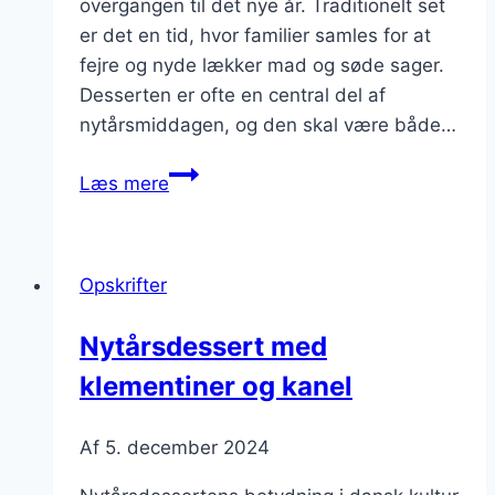
overgangen til det nye år. Traditionelt set
er det en tid, hvor familier samles for at
fejre og nyde lækker mad og søde sager.
Desserten er ofte en central del af
nytårsmiddagen, og den skal være både…
Nytårsdessert
Læs mere
med
jordbær
og
Opskrifter
flødeskum
Nytårsdessert med
klementiner og kanel
Af
5. december 2024