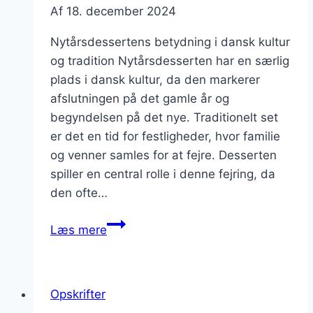
Af
18. december 2024
Nytårsdessertens betydning i dansk kultur
og tradition Nytårsdesserten har en særlig
plads i dansk kultur, da den markerer
afslutningen på det gamle år og
begyndelsen på det nye. Traditionelt set
er det en tid for festligheder, hvor familie
og venner samles for at fejre. Desserten
spiller en central rolle i denne fejring, da
den ofte…
Nytårsdessert
Læs mere
opskrift
til
en
Opskrifter
festlig