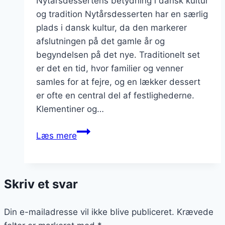
Nytårsdessertens betydning i dansk kultur
og tradition Nytårsdesserten har en særlig
plads i dansk kultur, da den markerer
afslutningen på det gamle år og
begyndelsen på det nye. Traditionelt set
er det en tid, hvor familier og venner
samles for at fejre, og en lækker dessert
er ofte en central del af festlighederne.
Klementiner og…
Nytårsdessert
Læs mere
med
klementiner
og
Skriv et svar
kanel
Din e-mailadresse vil ikke blive publiceret.
Krævede