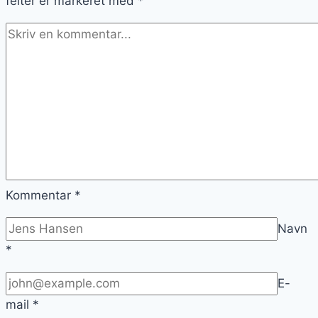
felter er markeret med
*
Kommentar
*
Navn
*
E-
mail
*