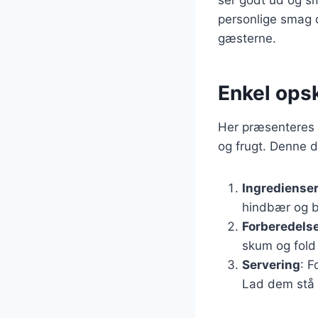
personlige smag 
gæsterne.
Enkel opsk
Her præsenteres 
og frugt. Denne d
Ingrediense
hindbær og bl
Forberedels
skum og fold 
Servering
: F
Lad dem stå i