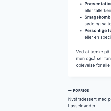
Præsentatio
eller tallerk
Smagskombi
søde og salt
Personlige 
eller en spec
Ved at tænke på 
men også ser fanta
oplevelse for alle
Indlægsnavi
FORRIGE
Nytårsdessert med p
hasselnødder