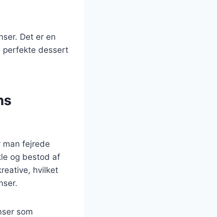
nser. Det er en
n perfekte dessert
ns
r man fejrede
kle og bestod af
eative, hvilket
nser.
enser som