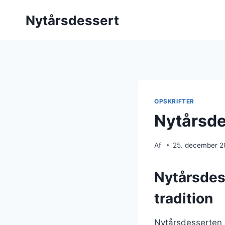
Fortsæt
Nytårsdessert
til
indhold
OPSKRIFTER
Nytårsdes
Af
25. december 
Nytårsdes
tradition
Nytårsdesserten h