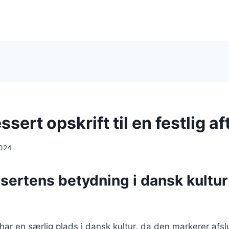
sert opskrift til en festlig af
2024
sertens betydning i dansk kultur
ar en særlig plads i dansk kultur, da den markerer afsl