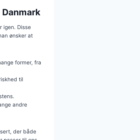
 i Danmark
r igen. Disse
man ønsker at
 mange former, fra
riskhed til
stens.
mange andre
sert, der både
r passer til ens