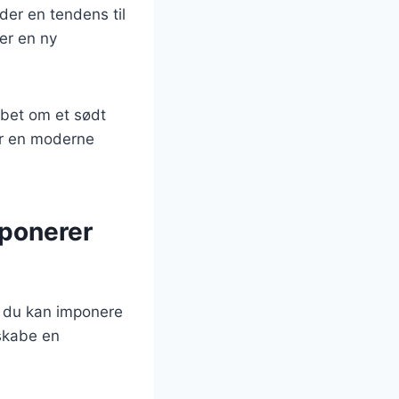
der en tendens til
er en ny
åbet om et sødt
er en moderne
mponerer
n du kan imponere
 skabe en