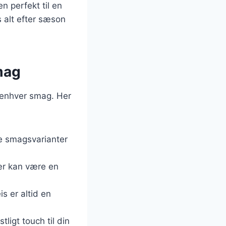
n perfekt til en
s alt efter sæson
mag
e enhver smag. Her
ge smagsvarianter
ær kan være en
s er altid en
tligt touch til din