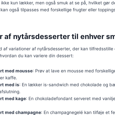
ikke kun lækker, men også smuk at se på, hvilket gør de
 kan også tilpasses med forskellige frugter eller topping
r af nytårsdesserter til enhver s
d af variationer af nytårsdesserter, der kan tilfredsstill
, hvordan du kan variere din dessert:
ert med mousse
: Prøv at lave en mousse med forskelli
er kaffe.
rt med is
: En lækker is-sandwich med chokolade og b
afslutning.
rt med kage
: En chokoladefondant serveret med vaniljei
ert med champagne
: En champagnegelé kan tilføje et fes