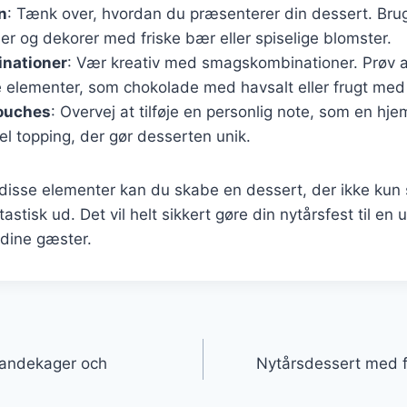
n
: Tænk over, hvordan du præsenterer din dessert. Bru
ener og dekorer med friske bær eller spiselige blomster.
nationer
: Vær kreativ med smagskombinationer. Prøv 
e elementer, som chokolade med havsalt eller frugt med 
touches
: Overvej at tilføje en personlig note, som en h
iel topping, der gør desserten unik.
disse elementer kan du skabe en dessert, der ikke kun
stisk ud. Det vil helt sikkert gøre din nytårsfest til en
 dine gæster.
gation
andekager och
Nytårsdessert med f