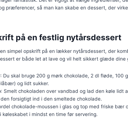
og præferencer, så man kan skabe en dessert, der virke
rift på en festlig nytårsdessert
en simpel opskrift på en lækker nytårsdessert, der kom
essert er både let at lave og vil helt sikkert glæde dine
r
: Du skal bruge 200 g mørk chokolade, 2 dl fløde, 100 g 
åbær) og lidt sukker.
e
: Smelt chokoladen over vandbad og lad den køle lidt af.
den forsigtigt ind i den smeltede chokolade.
ordel chokolade-moussen i glas og top med friske bær o
 køleskabet i mindst en time før servering.