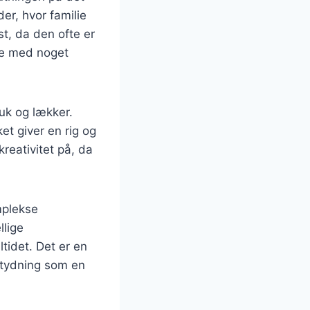
der, hvor familie
st, da den ofte er
ne med noget
uk og lækker.
et giver en rig og
eativitet på, da
omplekse
llige
ltidet. Det er en
betydning som en