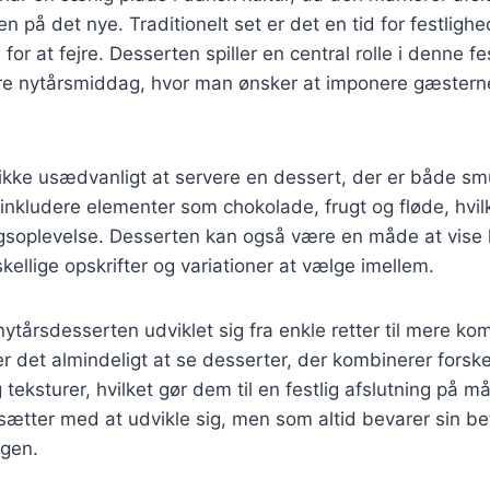
n på det nye. Traditionelt set er det en tid for festlighe
or at fejre. Desserten spiller en central rolle i denne fe
ore nytårsmiddag, hvor man ønsker at imponere gæster
ikke usædvanligt at servere en dessert, der er både sm
nkludere elementer som chokolade, frugt og fløde, hvilk
oplevelse. Desserten kan også være en måde at vise kr
kellige opskrifter og variationer at vælge imellem.
 nytårsdesserten udviklet sig fra enkle retter til mere k
er det almindeligt at se desserter, der kombinerer forske
eksturer, hvilket gør dem til en festlig afslutning på må
rtsætter med at udvikle sig, men som altid bevarer sin 
ngen.