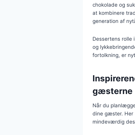
chokolade og sukk
at kombinere trad
generation af nyt
Dessertens rolle 
og lykkebringende
fortolkning, er n
Inspireren
gæsterne
Når du planlægger
dine gæster. Her 
mindeværdig dess