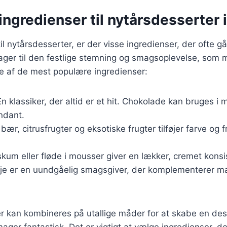
ngredienser til nytårsdesserter
l nytårsdesserter, er der visse ingredienser, der ofte gå
ager til den festlige stemning og smagsoplevelse, som 
le af de mest populære ingredienser:
En klassiker, der altid er et hit. Chokolade kan bruges i
ndant.
 bær, citrusfrugter og eksotiske frugter tilføjer farve og f
skum eller fløde i mousser giver en lækker, cremet konsi
ilje er en uundgåelig smagsgiver, der komplementerer 
r kan kombineres på utallige måder for at skabe en des
ager fantastisk. Det er vigtigt at vælge ingredienser, de