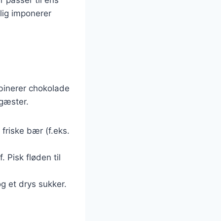
lig imponerer
binerer chokolade
 gæster.
friske bær (f.eks.
 Pisk fløden til
g et drys sukker.