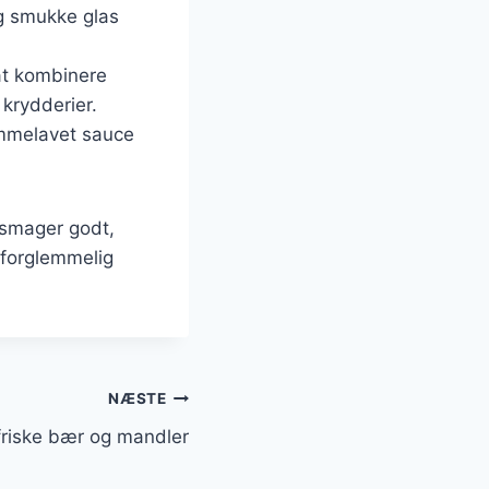
g smukke glas
at kombinere
krydderier.
jemmelavet sauce
 smager godt,
 uforglemmelig
NÆSTE
riske bær og mandler