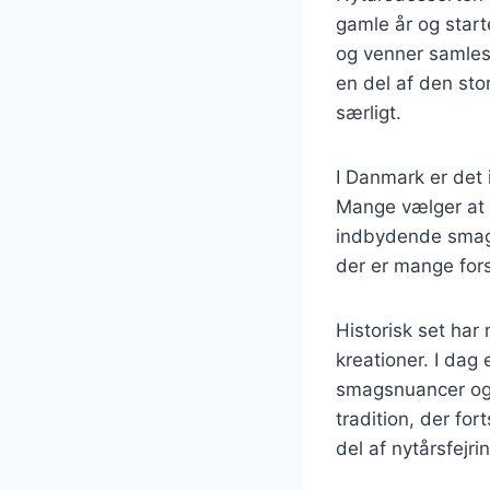
gamle år og starte
og venner samles f
en del af den st
særligt.
I Danmark er det 
Mange vælger at i
indbydende smags
der er mange fors
Historisk set har
kreationer. I dag 
smagsnuancer og t
tradition, der fo
del af nytårsfejri