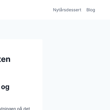
Nytårsdessert
Blog
ten
 og
utningen på det