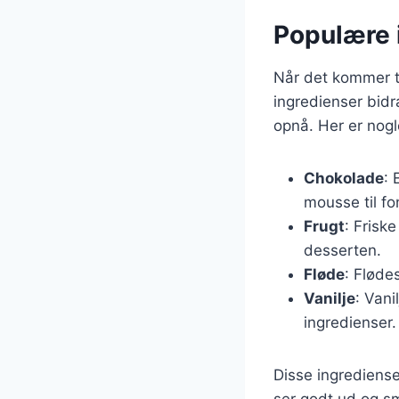
Populære i
Når det kommer ti
ingredienser bidr
opnå. Her er nog
Chokolade
: 
mousse til fo
Frugt
: Friske
desserten.
Fløde
: Fløde
Vanilje
: Van
ingredienser.
Disse ingrediense
ser godt ud og sm