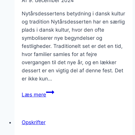
Af
9. december 2024
Nytårsdessertens betydning i dansk kultur
og tradition Nytårsdesserten har en særlig
plads i dansk kultur, hvor den ofte
symboliserer nye begyndelser og
festligheder. Traditionelt set er det en tid,
hvor familier samles for at fejre
overgangen til det nye år, og en lækker
dessert er en vigtig del af denne fest. Det
er ikke kun…
Nytårsdessert
Læs mere
med
citron
for
Opskrifter
en
syrlig