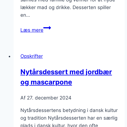
lækker mad og drikke. Desserten spiller
en…
Nytårsdessert
Læs mere
med
chokolade
til
Opskrifter
chokoladeelskere
Nytårsdessert med jordbær
og mascarpone
Af
27. december 2024
Nytårsdessertens betydning i dansk kultur
og tradition Nytårsdesserten har en særlig
plads i dansk kultur, hvor den ofte