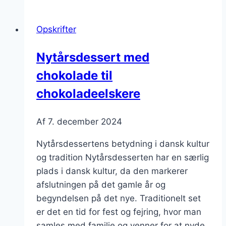
kage
og
Opskrifter
chokolade
Nytårsdessert med
chokolade til
chokoladeelskere
Af
7. december 2024
Nytårsdessertens betydning i dansk kultur
og tradition Nytårsdesserten har en særlig
plads i dansk kultur, da den markerer
afslutningen på det gamle år og
begyndelsen på det nye. Traditionelt set
er det en tid for fest og fejring, hvor man
samles med familie og venner for at nyde