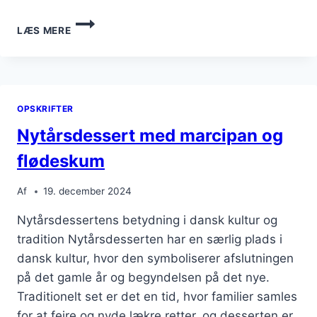
NYTÅRSDESSERT
LÆS MERE
MED
PROFITEROLES
OG
PANDEKAGER
OPSKRIFTER
Nytårsdessert med marcipan og
flødeskum
Af
19. december 2024
Nytårsdessertens betydning i dansk kultur og
tradition Nytårsdesserten har en særlig plads i
dansk kultur, hvor den symboliserer afslutningen
på det gamle år og begyndelsen på det nye.
Traditionelt set er det en tid, hvor familier samles
for at fejre og nyde lækre retter, og desserten er