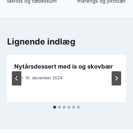
lakrids og flødeskum
marengs og jordbær
Lignende indlæg
Nytårsdessert med is og skovbær
Af
10. december 2024