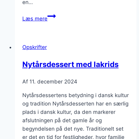
en…
Nytårsdessert
Læs mere
med
meringue
og
Opskrifter
granatæble
Nytårsdessert med lakrids
Af
11. december 2024
Nytårsdessertens betydning i dansk kultur
og tradition Nytårsdesserten har en særlig
plads i dansk kultur, da den markerer
afslutningen på det gamle år og
begyndelsen på det nye. Traditionelt set
er det en tid for festligheder, hvor familie