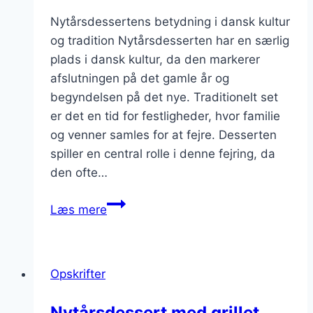
Nytårsdessertens betydning i dansk kultur
og tradition Nytårsdesserten har en særlig
plads i dansk kultur, da den markerer
afslutningen på det gamle år og
begyndelsen på det nye. Traditionelt set
er det en tid for festligheder, hvor familie
og venner samles for at fejre. Desserten
spiller en central rolle i denne fejring, da
den ofte…
Nytårsdessert
Læs mere
med
frugtsalat
og
Opskrifter
flødeskum
Nytårsdessert med grillet