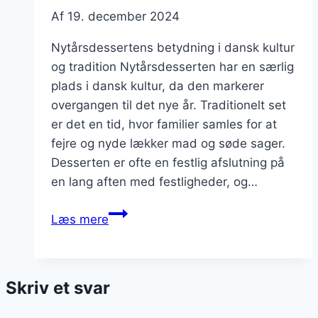
Af
19. december 2024
Nytårsdessertens betydning i dansk kultur
og tradition Nytårsdesserten har en særlig
plads i dansk kultur, da den markerer
overgangen til det nye år. Traditionelt set
er det en tid, hvor familier samles for at
fejre og nyde lækker mad og søde sager.
Desserten er ofte en festlig afslutning på
en lang aften med festligheder, og…
Nytårsdessert
Læs mere
med
friske
bær
Skriv et svar
og
mandler