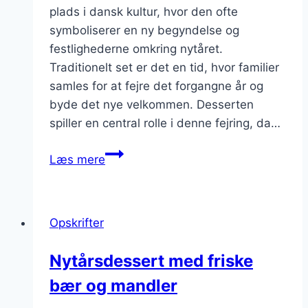
plads i dansk kultur, hvor den ofte
symboliserer en ny begyndelse og
festlighederne omkring nytåret.
Traditionelt set er det en tid, hvor familier
samles for at fejre det forgangne år og
byde det nye velkommen. Desserten
spiller en central rolle i denne fejring, da…
Nytårsdessert
Læs mere
med
pisket
fløde
Opskrifter
og
nødder
Nytårsdessert med friske
bær og mandler