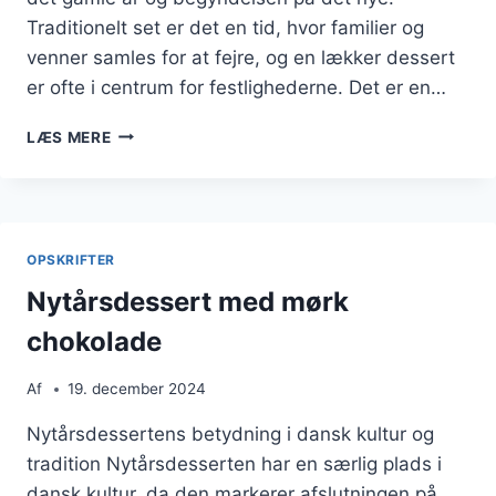
Traditionelt set er det en tid, hvor familier og
venner samles for at fejre, og en lækker dessert
er ofte i centrum for festlighederne. Det er en…
NYTÅRSDESSERT
LÆS MERE
MED
MARCIPAN
OG
KARAMEL
OPSKRIFTER
Nytårsdessert med mørk
chokolade
Af
19. december 2024
Nytårsdessertens betydning i dansk kultur og
tradition Nytårsdesserten har en særlig plads i
dansk kultur, da den markerer afslutningen på