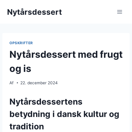
Fortsæt
Nytårsdessert
til
indhold
OPSKRIFTER
Nytårsdessert med frugt
og is
Af
22. december 2024
Nytårsdessertens
betydning i dansk kultur og
tradition