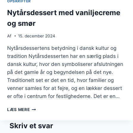
OPSKRIFTER
Nytårsdessert med vaniljecreme
og smør
Af
15. december 2024
Nytårsdessertens betydning i dansk kultur og
tradition Nytårsdesserten har en særlig plads i
dansk kultur, hvor den symboliserer afslutningen
på det gamle år og begyndelsen på det nye.
Traditionelt set er det en tid, hvor familier og
venner samles for at fejre, og en lækker dessert
er ofte i centrum for festlighederne. Det er en…
NYTÅRSDESSERT
LÆS MERE
MED
VANILJECREME
Skriv et svar
OG
SMØR