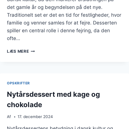
det gamle år og begyndelsen på det nye.
Traditionelt set er det en tid for festligheder, hvor
familie og venner samles for at fejre. Desserten
spiller en central rolle i denne fejring, da den
ofte…
NYTÅRSDESSERT
LÆS MERE
MED
MØRK
CHOKOLADE
OPSKRIFTER
Nytårsdessert med kage og
chokolade
Af
17. december 2024
Nytårsdessertens betydning i dansk kultur og