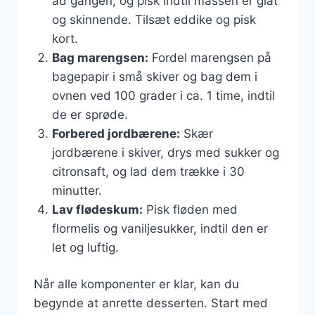
ad gangen, og pisk indtil massen er glat
og skinnende. Tilsæt eddike og pisk
kort.
Bag marengsen:
Fordel marengsen på
bagepapir i små skiver og bag dem i
ovnen ved 100 grader i ca. 1 time, indtil
de er sprøde.
Forbered jordbærene:
Skær
jordbærene i skiver, drys med sukker og
citronsaft, og lad dem trække i 30
minutter.
Lav flødeskum:
Pisk fløden med
flormelis og vaniljesukker, indtil den er
let og luftig.
Når alle komponenter er klar, kan du
begynde at anrette desserten. Start med