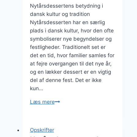
Nytårsdessertens betydning i
dansk kultur og tradition
Nytårsdesserten har en særlig
plads i dansk kultur, hvor den ofte
symboliserer nye begyndelser og
festligheder. Traditionelt set er
det en tid, hvor familier samles for
at fejre overgangen til det nye år,
og en lækker dessert er en vigtig
del af denne fest. Det er ikke
kun…
Nytårsdessert
Læs mere
med
friske
bær
Opskrifter
og