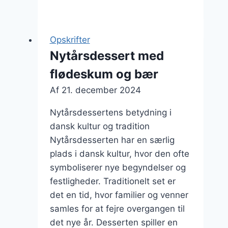
med
frugt
og
Opskrifter
mousse
Nytårsdessert med
flødeskum og bær
Af
21. december 2024
Nytårsdessertens betydning i
dansk kultur og tradition
Nytårsdesserten har en særlig
plads i dansk kultur, hvor den ofte
symboliserer nye begyndelser og
festligheder. Traditionelt set er
det en tid, hvor familier og venner
samles for at fejre overgangen til
det nye år. Desserten spiller en