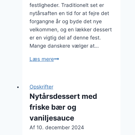
festligheder. Traditionelt set er
nytårsaften en tid for at fejre det
forgangne år og byde det nye
velkommen, og en lækker dessert
er en vigtig del af denne fest.
Mange danskere vælger at…
Nytårsdessert
Læs mere
med
jordbær
og
Opskrifter
mascarpone
Nytårsdessert med
friske bær og
vaniljesauce
Af
10. december 2024