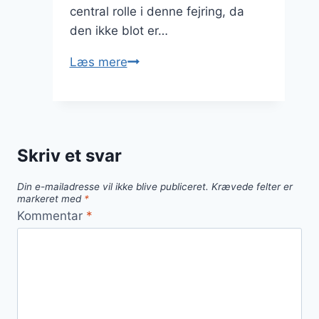
central rolle i denne fejring, da
den ikke blot er…
Nytårsdessert
Læs mere
med
flødeskum
og
bær
Skriv et svar
Din e-mailadresse vil ikke blive publiceret.
Krævede felter er
markeret med
*
Kommentar
*