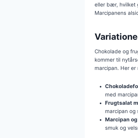
eller bær, hvilket
Marcipanens alsid
Variatione
Chokolade og frug
kommer til nytårs
marcipan. Her er 
Chokoladefo
med marcipan
Frugtsalat 
marcipan og 
Marcipan og 
smuk og vel