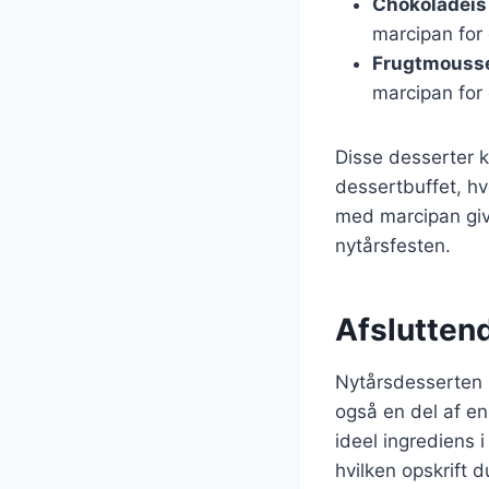
Chokoladeis
marcipan for 
Frugtmouss
marcipan for 
Disse desserter k
dessertbuffet, h
med marcipan give
nytårsfesten.
Afslutten
Nytårsdesserten 
også en del af en
ideel ingrediens 
hvilken opskrift 