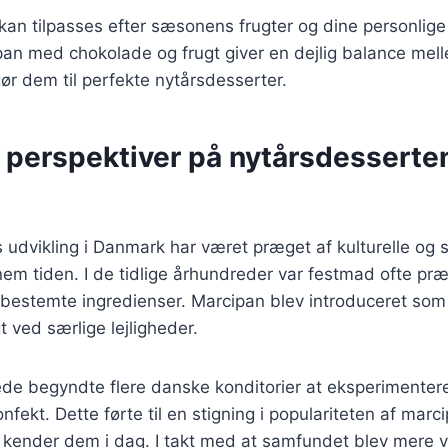
 kan tilpasses efter sæsonens frugter og dine personlige
an med chokolade og frugt giver en dejlig balance me
gør dem til perfekte nytårsdesserter.
e perspektiver på nytårsdesserte
udvikling i Danmark har været præget af kulturelle og s
em tiden. I de tidlige århundreder var festmad ofte præ
bestemte ingredienser. Marcipan blev introduceret som
t ved særlige lejligheder.
rede begyndte flere danske konditorier at eksperimente
nfekt. Dette førte til en stigning i populariteten af ma
 kender dem i dag. I takt med at samfundet blev mere v