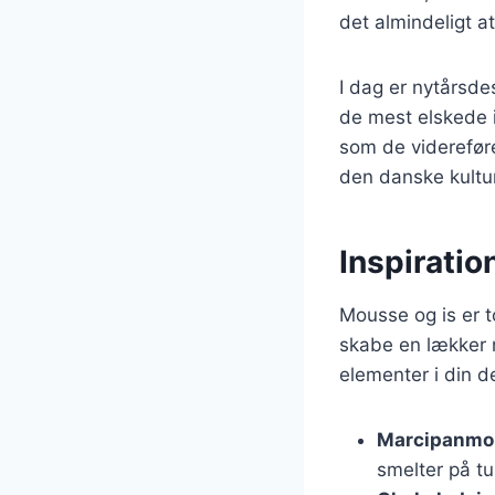
det almindeligt a
I dag er nytårsde
de mest elskede i
som de viderefører
den danske kultur
Inspiratio
Mousse og is er 
skabe en lækker n
elementer i din 
Marcipanmo
smelter på t