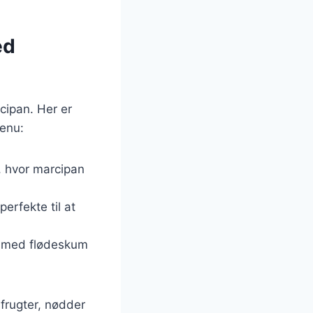
ed
cipan. Her er
menu:
, hvor marcipan
erfekte til at
an med flødeskum
frugter, nødder