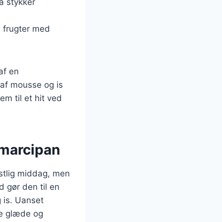
å stykker
e frugter med
af en
 af mousse og is
m til et hit ved
 marcipan
stlig middag, men
 gør den til en
g is. Uanset
ge glæde og