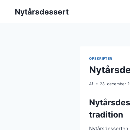
Fortsæt
Nytårsdessert
til
indhold
OPSKRIFTER
Nytårsde
Af
23. december 
Nytårsdes
tradition
Nytårsdesserten h