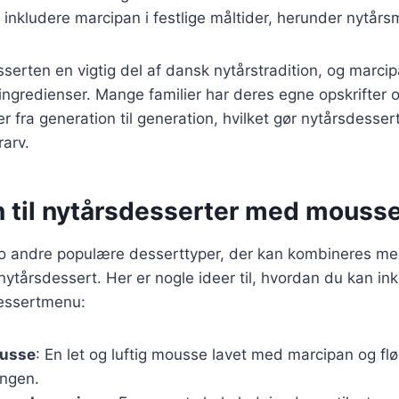
t inkludere marcipan i festlige måltider, herunder nytår
sserten en vigtig del af dansk nytårstradition, og marcip
ngredienser. Mange familier har deres egne opskrifter og
 fra generation til generation, hvilket gør nytårsdessert
arv.
n til nytårsdesserter med mousse
to andre populære desserttyper, der kan kombineres me
ytårsdessert. Her er nogle ideer til, hvordan du kan in
dessertmenu:
usse
: En let og luftig mousse lavet med marcipan og f
ungen.