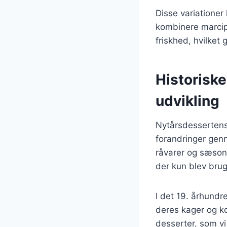
Disse variationer
kombinere marcip
friskhed, hvilket 
Historisk
udvikling
Nytårsdessertens 
forandringer genn
råvarer og sæson
der kun blev brug
I det 19. århund
deres kager og ko
desserter, som vi