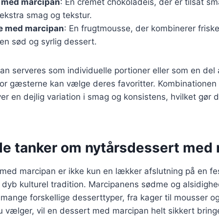
 med marcipan
: En cremet chokoladeis, der er tilsat sm
ekstra smag og tekstur.
e med marcipan
: En frugtmousse, der kombinerer frisk
en sød og syrlig dessert.
an serveres som individuelle portioner eller som en del 
vor gæsterne kan vælge deres favoritter. Kombinationen
r en dejlig variation i smag og konsistens, hvilket gør de
de tanker om nytårsdessert med
med marcipan er ikke kun en lækker afslutning på en fe
 dyb kulturel tradition. Marcipanens sødme og alsidighed
i mange forskellige desserttyper, fra kager til mousser o
du vælger, vil en dessert med marcipan helt sikkert brin