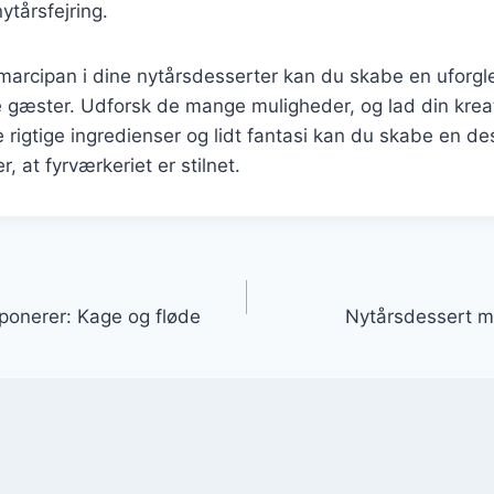
nytårsfejring.
 marcipan i dine nytårsdesserter kan du skabe en uforg
e gæster. Udforsk de mange muligheder, og lad din kreati
rigtige ingredienser og lidt fantasi kan du skabe en dess
, at fyrværkeriet er stilnet.
gation
ponerer: Kage og fløde
Nytårsdessert 