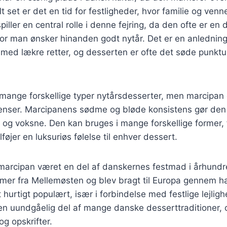
lt set er det en tid for festligheder, hvor familie og venn
piller en central rolle i denne fejring, da den ofte er en 
r man ønsker hinanden godt nytår. Det er en anledning t
med lækre retter, og desserten er ofte det søde punktu
mange forskellige typer nytårsdesserter, men marcipan 
nser. Marcipanens sødme og bløde konsistens gør den ti
og voksne. Den kan bruges i mange forskellige former, f
lføjer en luksuriøs følelse til enhver dessert.
r marcipan været en del af danskernes festmad i århund
er fra Mellemøsten og blev bragt til Europa gennem han
hurtigt populært, især i forbindelse med festlige lejligh
n uundgåelig del af mange danske desserttraditioner, o
og opskrifter.