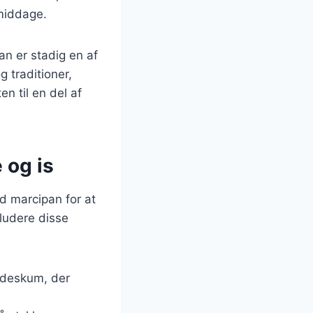
smiddage.
an er stadig en af
 traditioner,
en til en del af
 og is
d marcipan for at
kludere disse
lødeskum, der