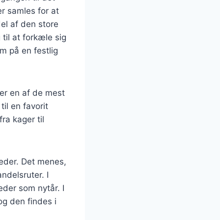
er samles for at
del af den store
il at forkæle sig
m på en festlig
er en af de mest
l en favorit
ra kager til
reder. Det menes,
delsruter. I
eder som nytår. I
g den findes i