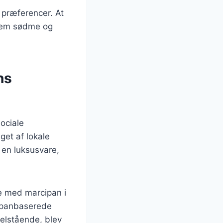
 præferencer. At
llem sødme og
ns
ociale
get af lokale
 en luksusvare,
re med marcipan i
rcipanbaserede
elstående, blev