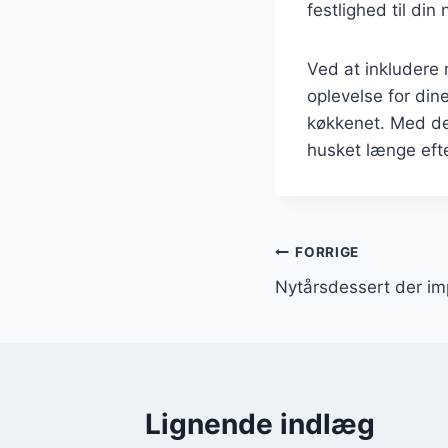
festlighed til din 
Ved at inkludere
oplevelse for din
køkkenet. Med de 
husket længe efter
Indlægsnavi
FORRIGE
Nytårsdessert der im
Lignende indlæg