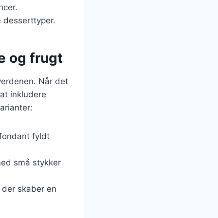
ncer.
e desserttyper.
e og frugt
tverdenen. Når det
at inkludere
arianter:
fondant fyldt
 med små stykker
, der skaber en