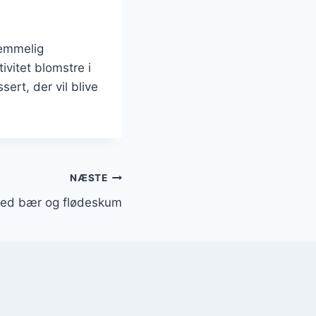
lemmelig
vitet blomstre i
ert, der vil blive
NÆSTE
med bær og flødeskum