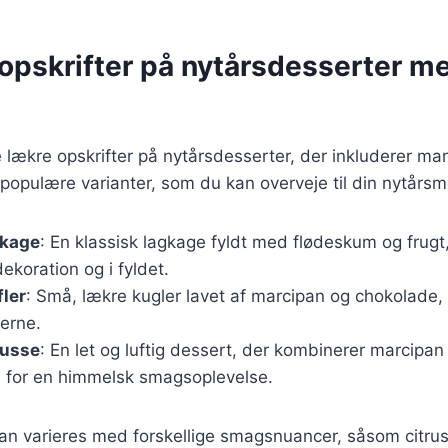
opskrifter på nytårsdesserter m
lækre opskrifter på nytårsdesserter, der inkluderer mar
populære varianter, som du kan overveje til din nytårs
gkage
: En klassisk lagkage fyldt med flødeskum og frugt
koration og i fyldet.
ler
: Små, lækre kugler lavet af marcipan og chokolade, p
erne.
usse
: En let og luftig dessert, der kombinerer marcip
 for en himmelsk smagsoplevelse.
kan varieres med forskellige smagsnuancer, såsom citrus