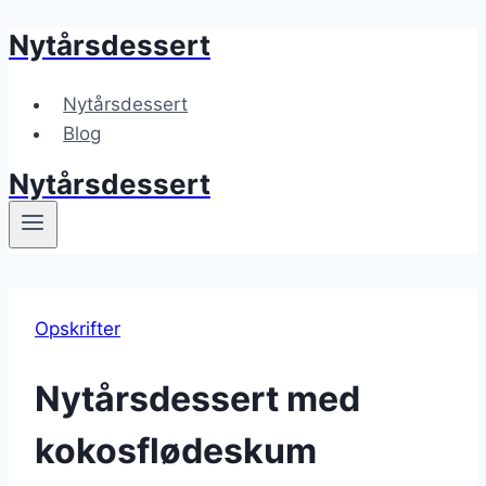
Nytårsdessert
Fortsæt
til
indhold
Nytårsdessert
Blog
Nytårsdessert
Opskrifter
Nytårsdessert med
kokosflødeskum