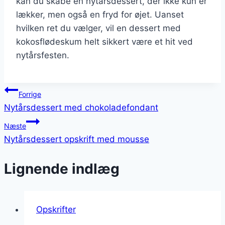
kan du skabe en nytårsdessert, der ikke kun er
lækker, men også en fryd for øjet. Uanset
hvilken ret du vælger, vil en dessert med
kokosflødeskum helt sikkert være et hit ved
nytårsfesten.
Indlægsnavigation
Forrige
Nytårsdessert med chokoladefondant
Næste
Nytårsdessert opskrift med mousse
Lignende indlæg
Opskrifter