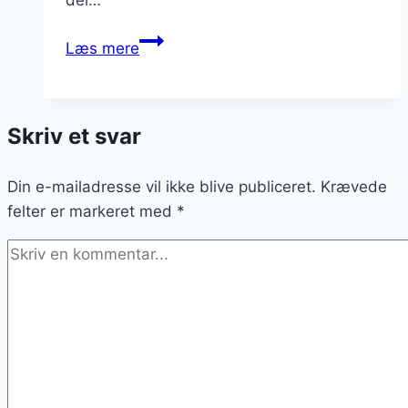
Nytårsdessert
Læs mere
med
chokolade
og
Skriv et svar
nødder
Din e-mailadresse vil ikke blive publiceret.
Krævede
felter er markeret med
*