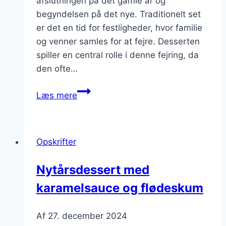
afslutningen på det gamle år og
begyndelsen på det nye. Traditionelt set
er det en tid for festligheder, hvor familie
og venner samles for at fejre. Desserten
spiller en central rolle i denne fejring, da
den ofte…
Nytårsdessert
Læs mere
opskrift
med
chokolade
Opskrifter
Nytårsdessert med
karamelsauce og flødeskum
Af
27. december 2024