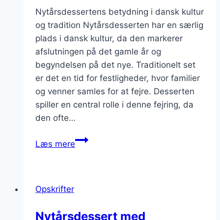
Nytårsdessertens betydning i dansk kultur
og tradition Nytårsdesserten har en særlig
plads i dansk kultur, da den markerer
afslutningen på det gamle år og
begyndelsen på det nye. Traditionelt set
er det en tid for festligheder, hvor familier
og venner samles for at fejre. Desserten
spiller en central rolle i denne fejring, da
den ofte…
Nytårsdessert
Læs mere
med
karamelsauce
og
Opskrifter
flødeskum
Nytårsdessert med