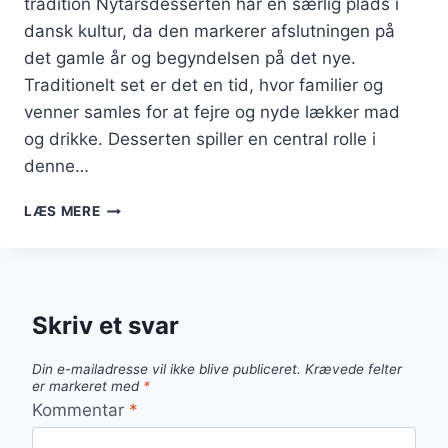
tradition Nytårsdesserten har en særlig plads i
dansk kultur, da den markerer afslutningen på
det gamle år og begyndelsen på det nye.
Traditionelt set er det en tid, hvor familier og
venner samles for at fejre og nyde lækker mad
og drikke. Desserten spiller en central rolle i
denne…
NYTÅRSDESSERT
LÆS MERE
MED
HASSELNØDDER
OG
TOFFEE
Skriv et svar
Din e-mailadresse vil ikke blive publiceret.
Krævede felter
er markeret med
*
Kommentar
*