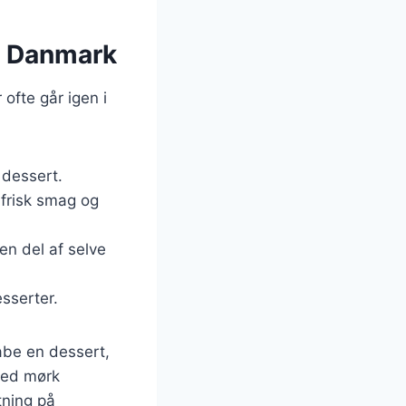
 i Danmark
 ofte går igen i
r dessert.
 frisk smag og
en del af selve
esserter.
abe en dessert,
med mørk
tning på