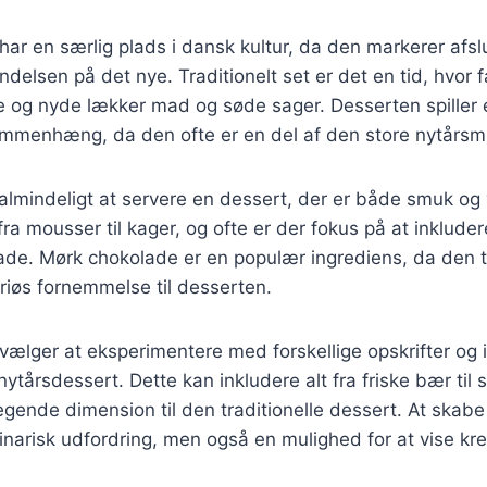
ar en særlig plads i dansk kultur, da den markerer afsl
delsen på det nye. Traditionelt set er det en tid, hvor f
re og nyde lækker mad og søde sager. Desserten spiller en
ammenhæng, da den ofte er en del af den store nytårsm
 almindeligt at servere en dessert, der er både smuk o
fra mousser til kager, og ofte er der fokus på at inklud
ade. Mørk chokolade er en populær ingrediens, da den til
riøs fornemmelse til desserten.
lger at eksperimentere med forskellige opskrifter og i
nytårsdessert. Dette kan inkludere alt fra friske bær til
legende dimension til den traditionelle dessert. At skab
linarisk udfordring, men også en mulighed for at vise kre