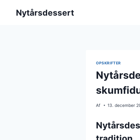
Fortsæt
Nytårsdessert
til
indhold
OPSKRIFTER
Nytårsde
skumfid
Af
13. december 2
Nytårsdes
tradition