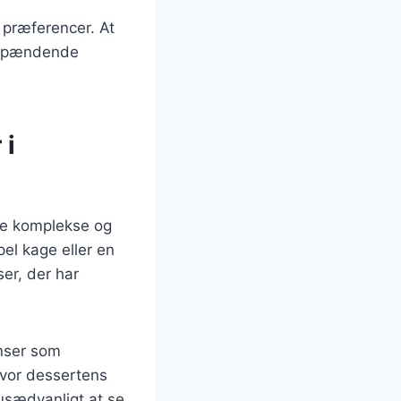
 præferencer. At
g spændende
 i
ere komplekse og
el kage eller en
er, der har
enser som
 hvor dessertens
 usædvanligt at se