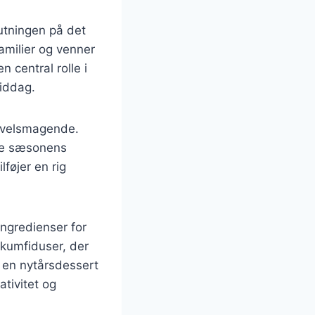
utningen på det
amilier og venner
 central rolle i
iddag.
g velsmagende.
ere sæsonens
føjer en rig
ngredienser for
 skumfiduser, der
e en nytårsdessert
ativitet og