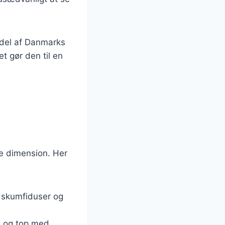
 del af Danmarks
t gør den til en
de dimension. Her
 skumfiduser og
e og top med