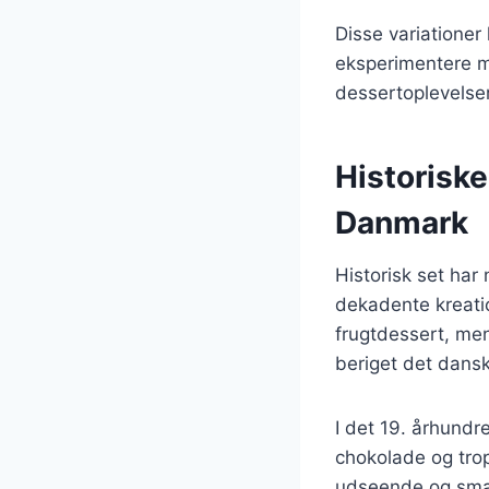
Disse variationer
eksperimentere m
dessertoplevelser
Historiske
Danmark
Historisk set har
dekadente kreatio
frugtdessert, men
beriget det dans
I det 19. århund
chokolade og trop
udseende og smag 