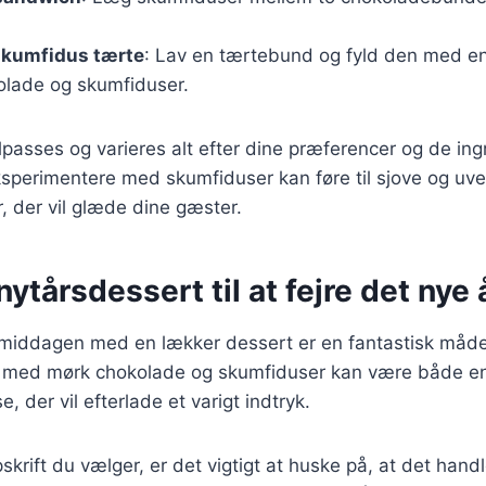
kumfidus tærte
: Lav en tærtebund og fyld den med en
olade og skumfiduser.
ilpasses og varieres alt efter dine præferencer og de ing
eksperimentere med skumfiduser kan føre til sjove og uv
, der vil glæde dine gæster.
nytårsdessert til at fejre det nye 
smiddagen med en lækker dessert er en fantastisk måde 
t med mørk chokolade og skumfiduser kan være både en 
 der vil efterlade et varigt indtryk.
skrift du vælger, er det vigtigt at huske på, at det han