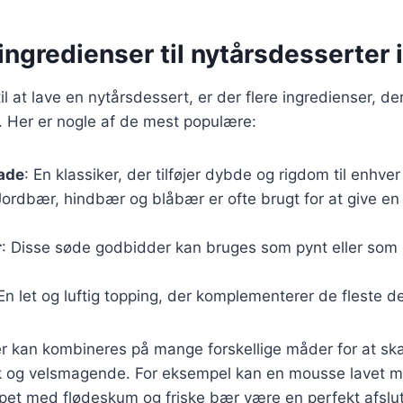
ngredienser til nytårsdesserter
 at lave en nytårsdessert, er der flere ingredienser, der
. Her er nogle af de mest populære:
ade
: En klassiker, der tilføjer dybde og rigdom til enhve
Jordbær, hindbær og blåbær er ofte brugt for at give en
r
: Disse søde godbidder kan bruges som pynt eller som 
 En let og luftig topping, der komplementerer de fleste d
er kan kombineres på mange forskellige måder for at sk
k og velsmagende. For eksempel kan en mousse lavet 
pet med flødeskum og friske bær være en perfekt afslu