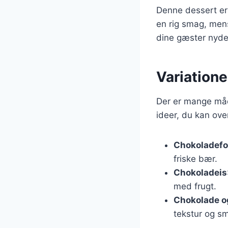
Denne dessert er 
en rig smag, mens
dine gæster nyde 
Variatione
Der er mange måd
ideer, du kan ove
Chokoladef
friske bær.
Chokoladeis
med frugt.
Chokolade o
tekstur og s