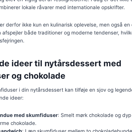
mbinerer lokale råvarer med internationale opskrifter.
r derfor ikke kun en kulinarisk oplevelse, men også en
en afspejler både traditioner og moderne tendenser, hvilke
rsfejringen.
de ideer til nytårsdessert med
er og chokolade
fiduser i din nytårsdessert kan tilføje en sjov og legen
ende ideer:
ondue med skumfiduser
: Smelt mørk chokolade og dyp
varme chokolade.
sandwich
: Læg skumfiduser mellem to chokoladebund