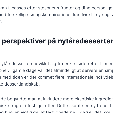
 kan tilpasses efter sæsonens frugter og dine personlige
ed forskellige smagskombinationer kan føre til nye o
.
 perspektiver på nytårsdesserter
 nytårsdesserten udviklet sig fra enkle søde retter til m
ner. I gamle dage var det almindeligt at servere en simp
 med tiden er der kommet flere internationale indflydels
ke dessertlandskab.
rede begyndte man at inkludere mere eksotiske ingredi
iske frugter i festlige retter. Dette skabte en ny trend,
blev en vigtig del af festlighederne. I dag er det ikke