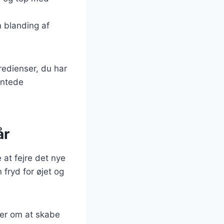
 blanding af
redienser, du har
entede
år
at fejre det nye
fryd for øjet og
dler om at skabe