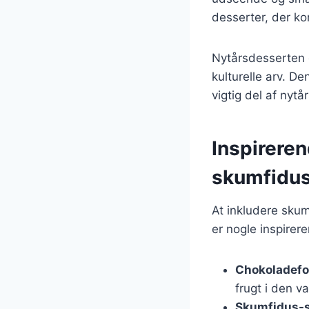
desserter, der ko
Nytårsdesserten e
kulturelle arv. D
vigtig del af nytå
Inspireren
skumfidus
At inkludere skum
er nogle inspirer
Chokoladef
frugt i den 
Skumfidus-