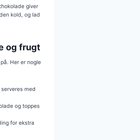
chokolade giver
den kold, og lad
e og frugt
på. Her er nogle
n serveres med
kolade og toppes
ing for ekstra