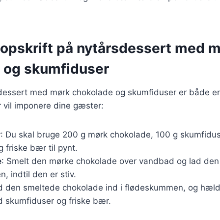
 opskrift på nytårsdessert med 
 og skumfiduser
sdessert med mørk chokolade og skumfiduser er både enk
r vil imponere dine gæster:
r
: Du skal bruge 200 g mørk chokolade, 100 g skumfidus
 friske bær til pynt.
e
: Smelt den mørke chokolade over vandbad og lad den kø
 indtil den er stiv.
ld den smeltede chokolade ind i flødeskummen, og hæld
d skumfiduser og friske bær.