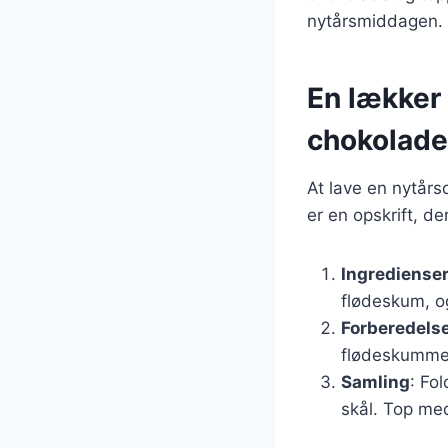
nytårsmiddagen.
En lækker
chokolade
At lave en nytår
er en opskrift, de
Ingrediense
flødeskum, og
Forberedels
flødeskummen,
Samling
: Fo
skål. Top me