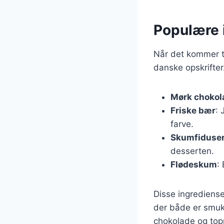
Populære i
Når det kommer til
danske opskrifter
Mørk chokol
Friske bær
: 
farve.
Skumfiduse
desserten.
Flødeskum
:
Disse ingrediens
der både er smu
chokolade og top