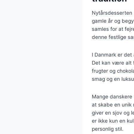
Nytårsdesserten h
gamle år og begyn
samles for at fej
denne festlige s
I Danmark er det
Det kan være alt 
frugter og chokol
smag og en luksu
Mange danskere væ
at skabe en unik 
giver en sjov og 
er ikke kun en ku
personlig stil.