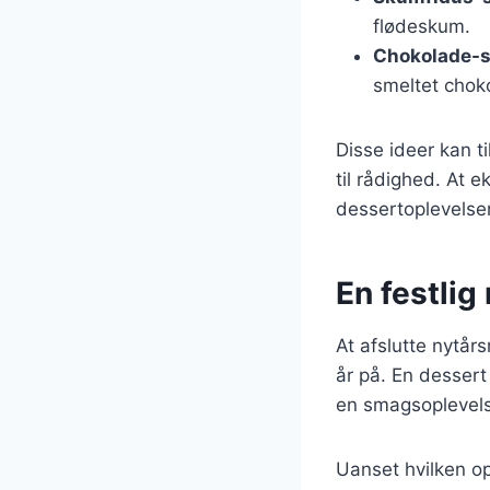
flødeskum.
Chokolade-s
smeltet chok
Disse ideer kan t
til rådighed. At 
dessertoplevelser
En festlig 
At afslutte nytår
år på. En desser
en smagsoplevelse,
Uanset hvilken op