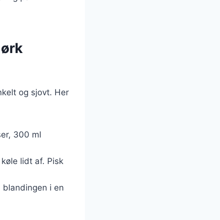
mørk
elt og sjovt. Her
er, 300 ml
le lidt af. Pisk
 blandingen i en