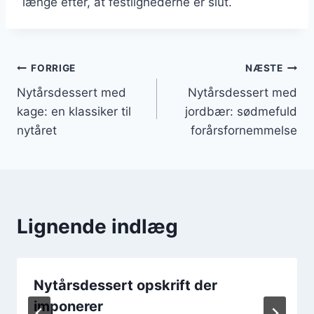
længe efter, at festlighederne er slut.
Indlægsnavigation
FORRIGE
NÆSTE
Nytårsdessert med
Nytårsdessert med
kage: en klassiker til
jordbær: sødmefuld
nytåret
forårsfornemmelse
Lignende indlæg
Nytårsdessert opskrift der
imponerer