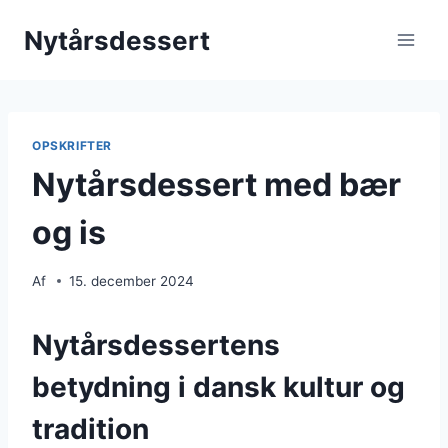
Fortsæt
Nytårsdessert
til
indhold
OPSKRIFTER
Nytårsdessert med bær
og is
Af
15. december 2024
Nytårsdessertens
betydning i dansk kultur og
tradition