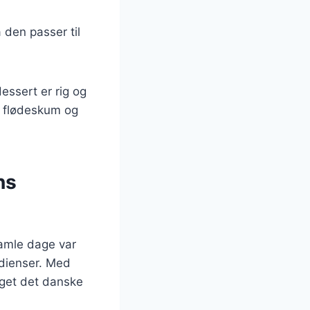
 den passer til
ssert er rig og
ld flødeskum og
ns
gamle dage var
edienser. Med
riget det danske