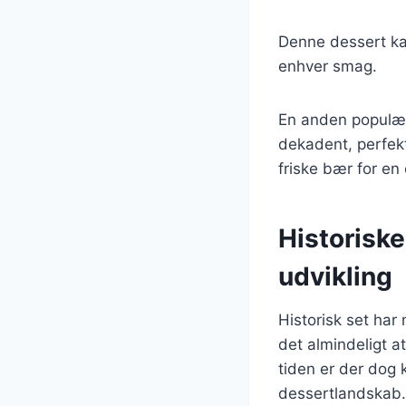
Denne dessert kan
enhver smag.
En anden populær
dekadent, perfekt
friske bær for en
Historisk
udvikling
Historisk set har
det almindeligt a
tiden er der dog 
dessertlandskab.