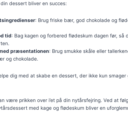
at din dessert bliver en succes:
tsingredienser
: Brug friske bær, god chokolade og flø
d tid
: Bag kagen og forbered flødeskum dagen før, så du 
ten.
 med præsentationen
: Brug smukke skåle eller tallerken
ær og chokolade.
jælpe dig med at skabe en dessert, der ikke kun smager
n være prikken over i’et på din nytårsfejring. Ved at føl
nytårsdessert med kage og flødeskum bliver en uforglem