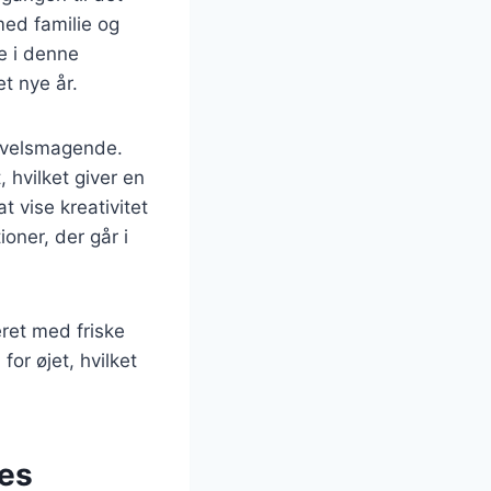
 med familie og
le i denne
et nye år.
g velsmagende.
hvilket giver en
 vise kreativitet
oner, der går i
ret med friske
or øjet, hvilket
res