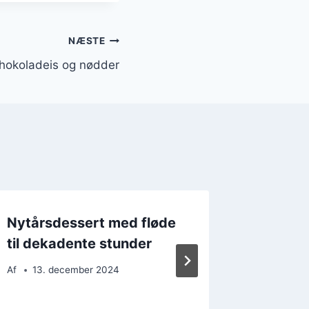
NÆSTE
hokoladeis og nødder
Nytårsdessert med fløde
Nytårs
til dekadente stunder
og bær
Af
13. december 2024
Af
12. 