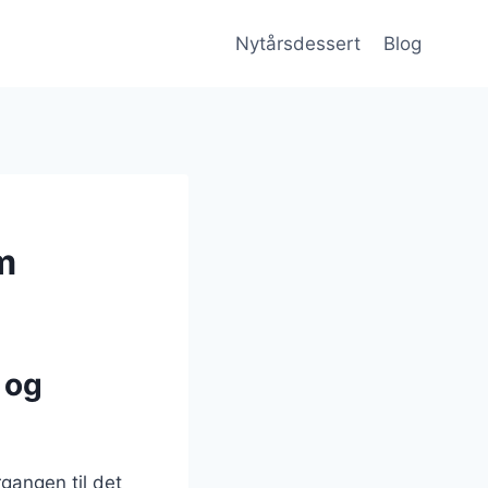
Nytårsdessert
Blog
m
 og
gangen til det