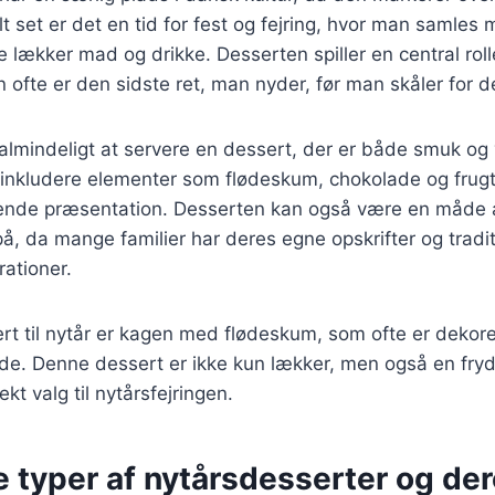
lt set er det en tid for fest og fejring, hvor man samles
e lækker mad og drikke. Desserten spiller en central rol
n ofte er den sidste ret, man nyder, før man skåler for d
 almindeligt at servere en dessert, der er både smuk o
nkludere elementer som flødeskum, chokolade og frugt, 
dende præsentation. Desserten kan også være en måde at
å, da mange familier har deres egne opskrifter og traditi
ationer.
t til nytår er kagen med flødeskum, som ofte er dekore
de. Denne dessert er ikke kun lækker, men også en fryd f
ekt valg til nytårsfejringen.
e typer af nytårsdesserter og de