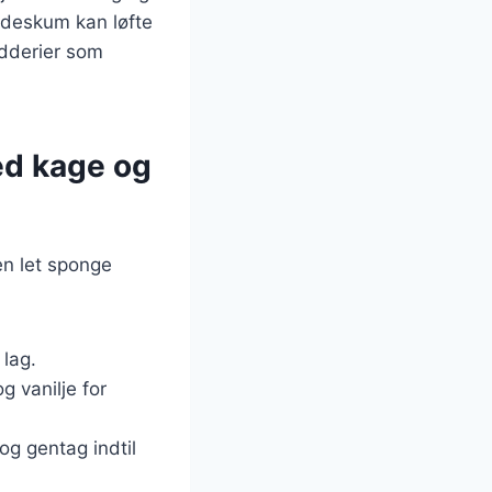
ødeskum kan løfte
ydderier som
ed kage og
en let sponge
 lag.
og vanilje for
og gentag indtil