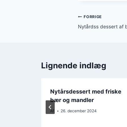
Indlægsnavi
FORRIGE
Nytårdss dessert af 
Lignende indlæg
d mørk
Nytårsdessert med friske
mel
bær og mandler
Af
26. december 2024