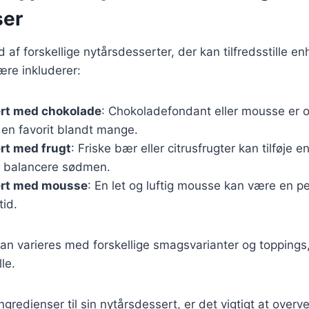
ser
d af forskellige nytårsdesserter, der kan tilfredsstille 
ære inkluderer:
rt med chokolade
: Chokoladefondant eller mousse er of
 en favorit blandt mange.
rt med frugt
: Friske bær eller citrusfrugter kan tilføje en
 balancere sødmen.
ert med mousse
: En let og luftig mousse kan være en pe
tid.
an varieres med forskellige smagsvarianter og toppings
le.
gredienser til sin nytårsdessert, er det vigtigt at over