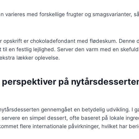
 varieres med forskellige frugter og smagsvarianter, så
 opskrift er chokoladefondant med flødeskum. Denne de
 til en festlig lejlighed. Server den varm med en skefu
 ekstra lækker oplevelse.
e perspektiver på nytårsdesserte
 nytårsdesserten gennemgået en betydelig udvikling. I 
t servere en simpel dessert, ofte baseret på lokale ingr
kommet flere internationale påvirkninger, hvilket har be