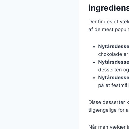
ingredien
Der findes et væl
af de mest popul
Nytårsdesse
chokolade er
Nytårsdesse
desserten og
Nytårsdess
på et festmål
Disse desserter k
tilgængelige for al
Når man vælger in