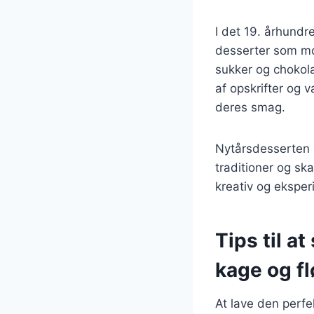
I det 19. århund
desserter som mo
sukker og chokola
af opskrifter og v
deres smag.
Nytårsdesserten e
traditioner og sk
kreativ og ekspe
Tips til a
kage og f
At lave den perfe