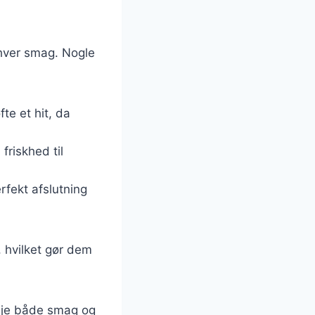
enhver smag. Nogle
te et hit, da
 friskhed til
rfekt afslutning
, hvilket gør dem
veje både smag og