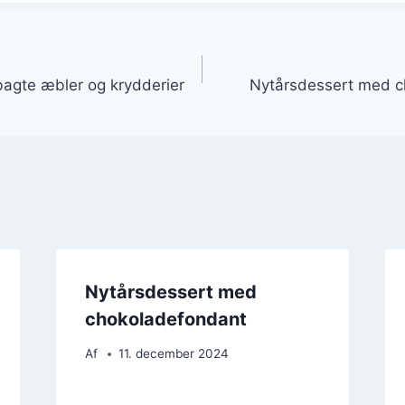
gation
bagte æbler og krydderier
Nytårsdessert med c
Nytårsdessert med
chokoladefondant
Af
11. december 2024