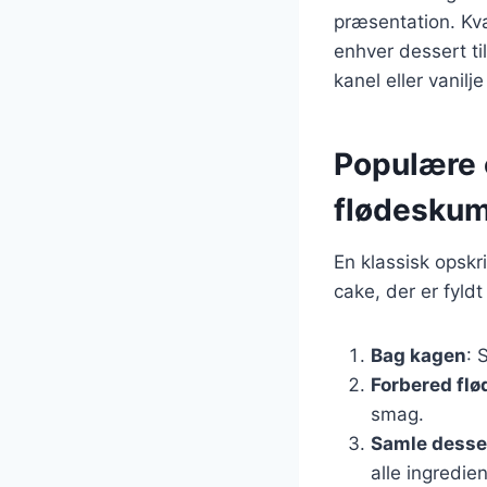
præsentation. Kva
enhver dessert t
kanel eller vanilje
Populære 
flødesku
En klassisk opskr
cake, der er fyld
Bag kagen
: 
Forbered fl
smag.
Samle desse
alle ingredie