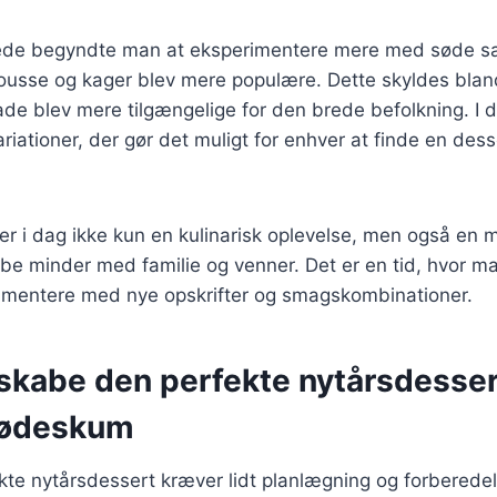
rede begyndte man at eksperimentere mere med søde sa
usse og kager blev mere populære. Dette skyldes bland
de blev mere tilgængelige for den brede befolkning. I d
ariationer, der gør det muligt for enhver at finde en desse
r i dag ikke kun en kulinarisk oplevelse, men også en m
abe minder med familie og venner. Det er en tid, hvor 
rimentere med nye opskrifter og smagskombinationer.
t skabe den perfekte nytårsdesse
lødeskum
kte nytårsdessert kræver lidt planlægning og forberedel