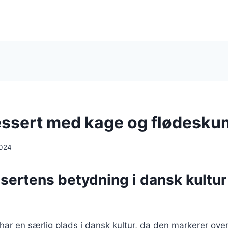
ssert med kage og flødesku
2024
sertens betydning i dansk kultur
ar en særlig plads i dansk kultur, da den markerer over