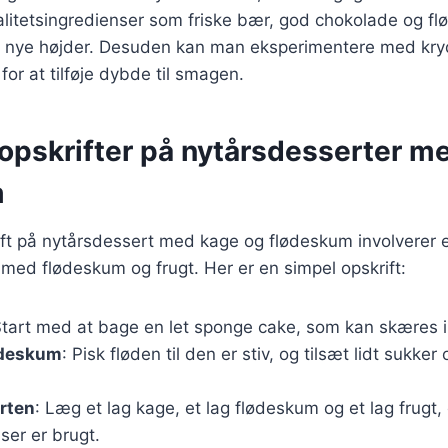
litetsingredienser som friske bær, god chokolade og fl
il nye højder. Desuden kan man eksperimentere med kr
 for at tilføje dybde til smagen.
opskrifter på nytårsdesserter m
m
ift på nytårsdessert med kage og flødeskum involverer 
t med flødeskum og frugt. Her er en simpel opskrift:
Start med at bage en let sponge cake, som kan skæres i
ødeskum
: Pisk fløden til den er stiv, og tilsæt lidt sukker 
rten
: Læg et lag kage, et lag flødeskum og et lag frugt, 
nser er brugt.