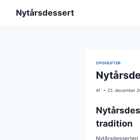
Fortsæt
Nytårsdessert
til
indhold
OPSKRIFTER
Nytårsde
Af
22. december 
Nytårsdes
tradition
Nytårsdesserten h