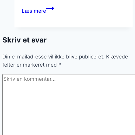
Nytårsdessert
Læs mere
med
karamelsauce
og
Skriv et svar
friske
bær
Din e-mailadresse vil ikke blive publiceret.
Krævede
felter er markeret med
*