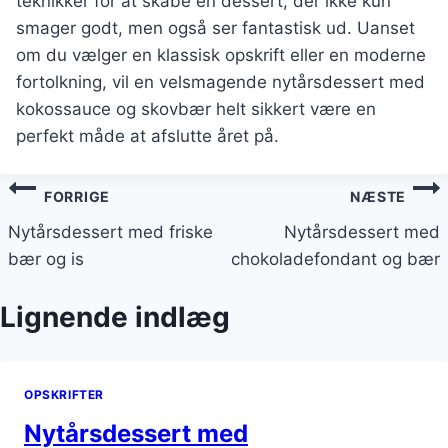
teknikker for at skabe en dessert, der ikke kun
smager godt, men også ser fantastisk ud. Uanset
om du vælger en klassisk opskrift eller en moderne
fortolkning, vil en velsmagende nytårsdessert med
kokossauce og skovbær helt sikkert være en
perfekt måde at afslutte året på.
Indlægsnavigation
FORRIGE
NÆSTE
Nytårsdessert med friske
Nytårsdessert med
bær og is
chokoladefondant og bær
Lignende indlæg
OPSKRIFTER
Nytårsdessert med