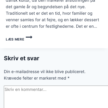
dansk kultur, da den markerer afslutningen på
det gamle år og begyndelsen på det nye.
Traditionelt set er det en tid, hvor familier og
venner samles for at fejre, og en lækker dessert
er ofte i centrum for festlighederne. Det er en…
NYTÅRSDESSERT
LÆS MERE
MED
PASSIONSFRUGT
OG
VANILJEIS
Skriv et svar
Din e-mailadresse vil ikke blive publiceret.
Krævede felter er markeret med
*