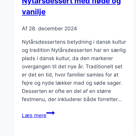
Nytårsdessert med fløde og
vanilje
Af
28. december 2024
Nytårsdessertens betydning i dansk kultur
og tradition Nytårsdesserten har en særlig
plads i dansk kultur, da den markerer
overgangen til det nye år. Traditionelt set
er det en tid, hvor familier samles for at
fejre og nyde lækker mad og søde sager.
Desserten er ofte en del af en større
festmenu, der inkluderer både forretter…
Nytårsdessert
Læs mere
med
fløde