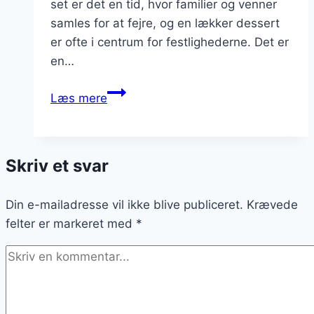
set er det en tid, hvor familier og venner
samles for at fejre, og en lækker dessert
er ofte i centrum for festlighederne. Det er
en…
Nytårsdessert
Læs mere
med
jordbær
for
Skriv et svar
farve
og
Din e-mailadresse vil ikke blive publiceret.
smag
Krævede
felter er markeret med
*