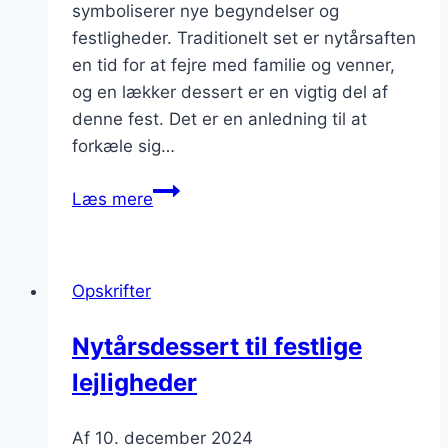
symboliserer nye begyndelser og
festligheder. Traditionelt set er nytårsaften
en tid for at fejre med familie og venner,
og en lækker dessert er en vigtig del af
denne fest. Det er en anledning til at
forkæle sig…
Nytårsdessert
Læs mere
med
profiteroles
og
Opskrifter
pandekager
Nytårsdessert til festlige
lejligheder
Af
10. december 2024