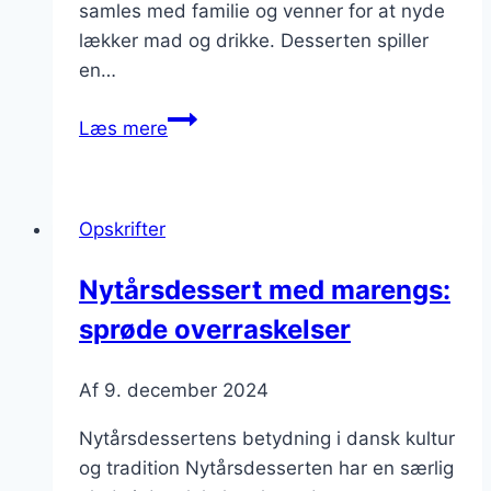
samles med familie og venner for at nyde
lækker mad og drikke. Desserten spiller
en…
Nytårsdessert
Læs mere
med
mascarpone
for
Opskrifter
en
luksuriøs
Nytårsdessert med marengs:
følelse
sprøde overraskelser
Af
9. december 2024
Nytårsdessertens betydning i dansk kultur
og tradition Nytårsdesserten har en særlig