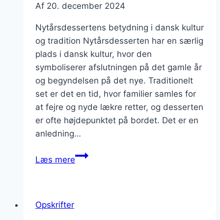
Af
20. december 2024
Nytårsdessertens betydning i dansk kultur
og tradition Nytårsdesserten har en særlig
plads i dansk kultur, hvor den
symboliserer afslutningen på det gamle år
og begyndelsen på det nye. Traditionelt
set er det en tid, hvor familier samles for
at fejre og nyde lækre retter, og desserten
er ofte højdepunktet på bordet. Det er en
anledning…
Nytårsdessert
Læs mere
med
søde
kartofler
Opskrifter
og