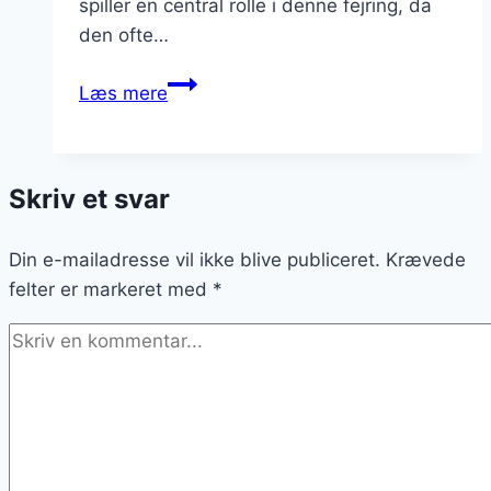
spiller en central rolle i denne fejring, da
den ofte…
Nytårsdessert
Læs mere
med
is
og
Skriv et svar
fløde
Din e-mailadresse vil ikke blive publiceret.
Krævede
felter er markeret med
*