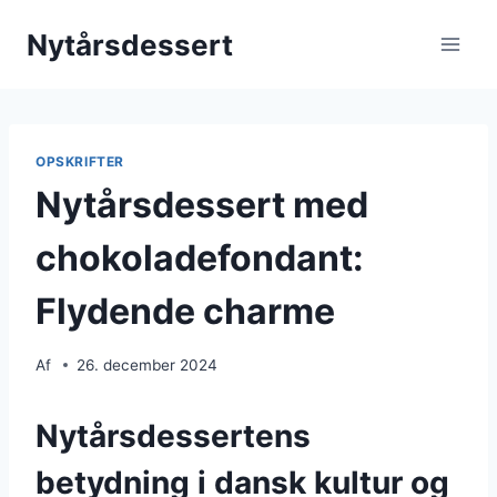
Fortsæt
Nytårsdessert
til
indhold
OPSKRIFTER
Nytårsdessert med
chokoladefondant:
Flydende charme
Af
26. december 2024
Nytårsdessertens
betydning i dansk kultur og