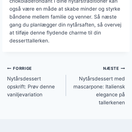
chokoladefondant i dine nytårstraditioner kan
også være en måde at skabe minder og styrke
båndene mellem familie og venner. Så næste
gang du planlægger din nytårsaften, så overvej
at tilføje denne flydende charme til din
desserttallerken.
Indlægsnavigation
FORRIGE
NÆSTE
Nytårsdessert
Nytårsdessert med
opskrift: Prøv denne
mascarpone: Italiensk
vaniljevariation
elegance på
tallerkenen