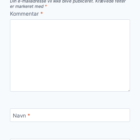
Din e-mailadresse vil ikke blive publiceret.
Krævede felter
er markeret med
*
Kommentar
*
Navn
*