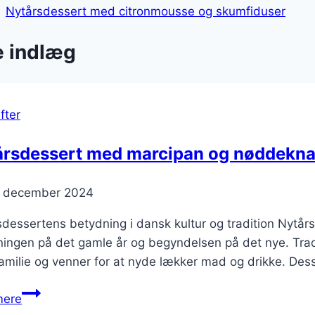
Nytårsdessert med citronmousse og skumfiduser
e indlæg
fter
årsdessert med marcipan og nøddekn
. december 2024
dessertens betydning i dansk kultur og tradition Nytårs
ningen på det gamle år og begyndelsen på det nye. Tradit
milie og venner for at nyde lækker mad og drikke. Dess
Nytårsdessert
mere
med