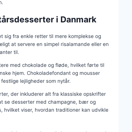
n.
ytårsdesserter i Danmark
t sig fra enkle retter til mere komplekse og
ligt at servere en simpel risalamande eller en
nter til.
re med chokolade og fløde, hvilket førte til
danske hjem. Chokoladefondant og mousser
 festlige lejligheder som nytår.
er, der inkluderer alt fra klassiske opskrifter
gt at se desserter med champagne, bær og
hvilket viser, hvordan traditioner kan udvikle