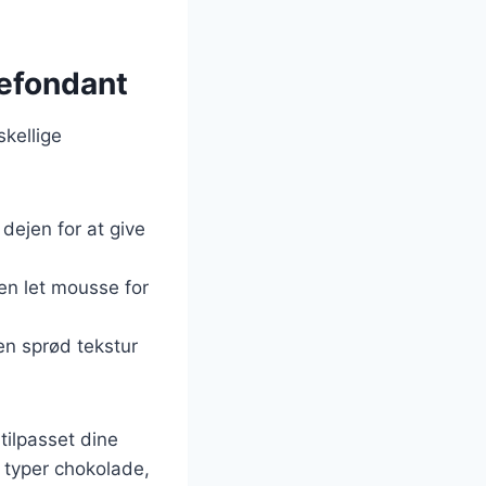
defondant
kellige
l dejen for at give
n let mousse for
en sprød tekstur
ilpasset dine
 typer chokolade,