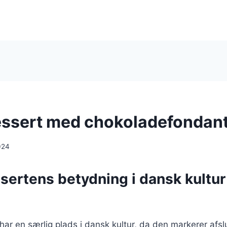
ssert med chokoladefondan
024
sertens betydning i dansk kultur
ar en særlig plads i dansk kultur, da den markerer afsl