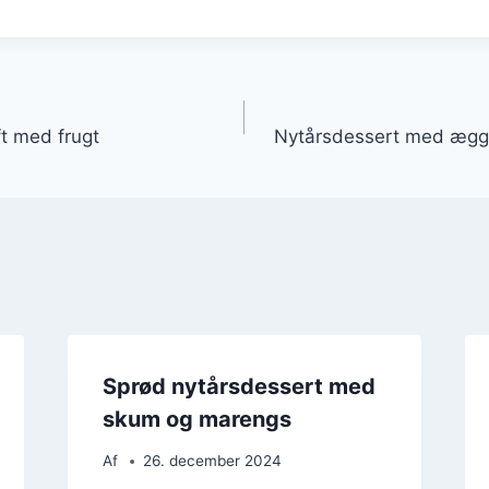
gation
ft med frugt
Nytårsdessert med ægge
Sprød nytårsdessert med
skum og marengs
Af
26. december 2024