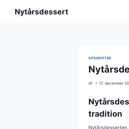
Fortsæt
Nytårsdessert
til
indhold
OPSKRIFTER
Nytårsde
Af
17. december 2
Nytårsdes
tradition
Nytårsdesserten h