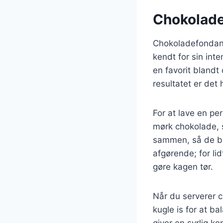
Chokolade
Chokoladefondant 
kendt for sin in
en favorit blandt
resultatet er det
For at lave en pe
mørk chokolade, s
sammen, så de bla
afgørende; for lid
gøre kagen tør.
Når du serverer c
kugle is for at b
giver en syrlig ko