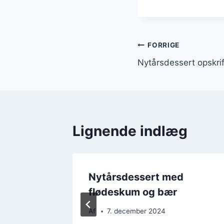
Indlægsnavi
FORRIGE
Nytårsdessert opskri
Lignende indlæg
 kanel
Nytårsdessert med
flødeskum og bær
Af
7. december 2024