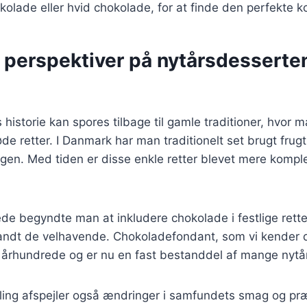
lade eller hvid chokolade, for at finde den perfekte k
e perspektiver på nytårsdesserte
historie kan spores tilbage til gamle traditioner, hvor m
de retter. I Danmark har man traditionelt set brugt fru
ingen. Med tiden er disse enkle retter blevet mere komp
ede begyndte man at inkludere chokolade i festlige retter
landt de velhavende. Chokoladefondant, som vi kender d
. århundrede og er nu en fast bestanddel af mange nyt
ling afspejler også ændringer i samfundets smag og præ