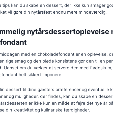
e tips kan du skabe en dessert, der ikke kun smager go
ilket vil gøre din nytårsfest endnu mere mindeværdig.
emmelig nytårsdessertoplevelse
fondant
smiddagen med en chokoladefondant er en oplevelse, der
en rige smag og den bløde konsistens gør den til en perf
hed. Uanset om du vælger at servere den med flødeskum, i
efondant helt sikkert imponere.
din dessert til dine gæsters præferencer og eventuelle
ner og muligheder, der findes, kan du skabe en dessert,
årsdesserten er ikke kun en måde at fejre det nye år p
se din kreativitet og kulinariske færdigheder.