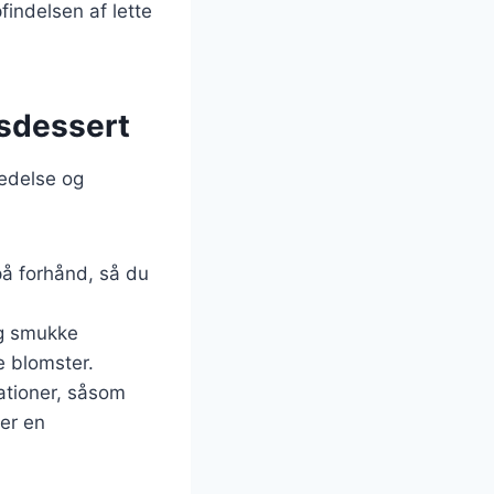
pfindelsen af lette
rsdessert
redelse og
på forhånd, så du
ug smukke
ge blomster.
ationer, såsom
ter en