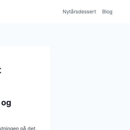
Nytårsdessert
Blog
t
 og
utningen på det