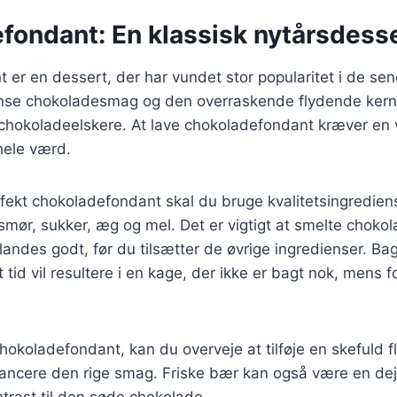
fondant: En klassisk nytårsdess
er en dessert, der har vundet stor popularitet i de sen
tense chokoladesmag og den overraskende flydende kerne
 chokoladeelskere. At lave chokoladefondant kræver en 
 hele værd.
rfekt chokoladefondant skal du bruge kvalitetsingredien
mør, sukker, æg og mel. Det er vigtigt at smelte choko
ndes godt, før du tilsætter de øvrige ingredienser. Ba
t tid vil resultere i en kage, der ikke er bagt nok, mens f
hokoladefondant, kan du overveje at tilføje en skefuld 
alancere den rige smag. Friske bær kan også være en dejli
ntrast til den søde chokolade.