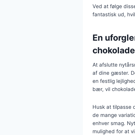
Ved at følge diss
fantastisk ud, hv
En uforgl
chokolade
At afslutte nytår
af dine gæster. D
en festlig lejlig
bær, vil chokolad
Husk at tilpasse 
de mange variatio
enhver smag. Nyt
mulighed for at vi