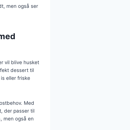
dt, men også ser
 med
 vil blive husket
ekt dessert til
s eller friske
 kostbehov. Med
 der passer til
å, men også en