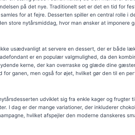
delsen på det nye. Traditionelt set er det en tid for fes
samles for at fejre. Desserten spiller en central rolle i 
f den store nytårsmiddag, hvor man ønsker at imponere
ikke usædvanligt at servere en dessert, der er både læk
oladefondant er en populær valgmulighed, da den kombi
lydende kerne, der kan overraske og glæde dine gæste
d for ganen, men også for øjet, hvilket gør den til en per
 nytårsdesserten udviklet sig fra enkle kager og frugter 
er. I dag er der mange variationer, der inkluderer chok
hampagne, hvilket afspejler den moderne danskeres sm