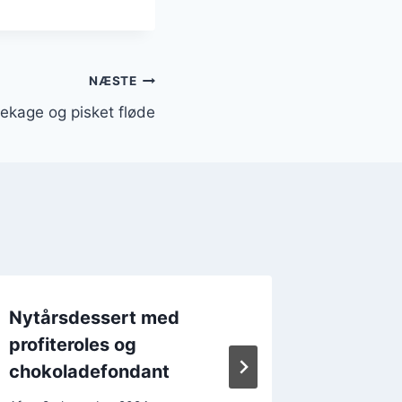
NÆSTE
kage og pisket fløde
Nytårsdessert med
Nytårs
profiteroles og
mandler
chokoladefondant
Af
23. 