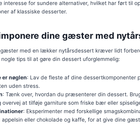
 interesse for sundere alternativer, hvilket har ført til o
ner af klassiske desserter.
at imponere dine gæster med nytå
 gæster med en lækker nytårsdessert kræver lidt forbe
r nogle tips til at gøre din dessert uforglemmelig:
 er nøglen
: Lav de fleste af dine dessertkomponenter 
ten uden stress.
n
: Tænk over, hvordan du præsenterer din dessert. Br
 overvej at tilføje garniture som friske bær eller spiseli
nationer
: Eksperimenter med forskellige smagskombin
appelsin eller chokolade og kaffe, for at give dine gæs