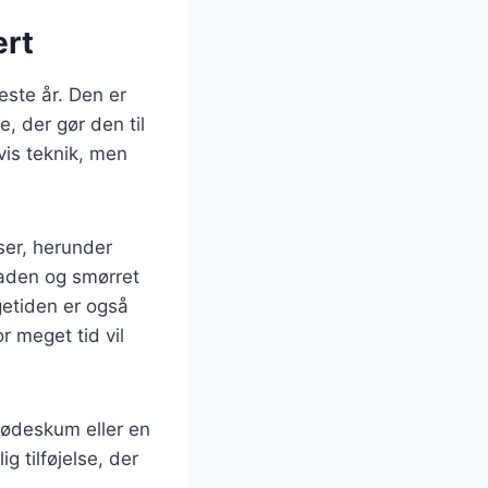
ert
este år. Den er
, der gør den til
vis teknik, men
ser, herunder
laden og smørret
getiden er også
or meget tid vil
flødeskum eller en
g tilføjelse, der