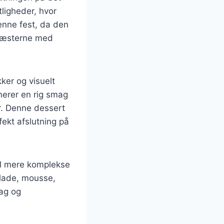
tligheder, hvor
denne fest, da den
 gæsterne med
ker og visuelt
nerer en rig smag
r. Denne dessert
fekt afslutning på
til mere komplekse
olade, mousse,
ag og