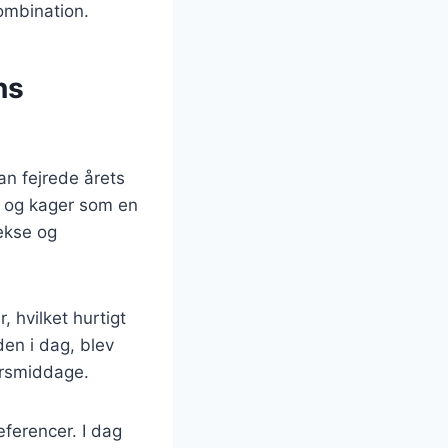
ombination.
ns
an fejrede årets
gt og kager som en
lekse og
, hvilket hurtigt
en i dag, blev
årsmiddage.
ferencer. I dag