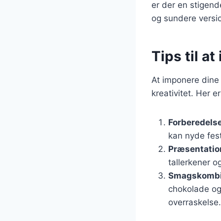
er der en stigende
og sundere versio
Tips til 
At imponere dine
kreativitet. Her e
Forberedelse
kan nyde fes
Præsentatio
tallerkener og
Smagskombi
chokolade og 
overraskelse.