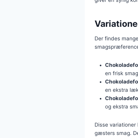
Variation
Der findes mange 
smagspræferencer
Chokoladefo
en frisk smag
Chokoladef
en ekstra læ
Chokoladefo
og ekstra sm
Disse variatione
gæsters smag. De