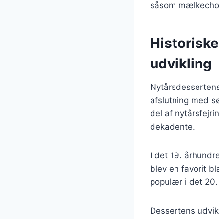
såsom mælkechoko
Historisk
udvikling
Nytårsdessertens 
afslutning med sø
del af nytårsfejr
dekadente.
I det 19. århundr
blev en favorit b
populær i det 20
Dessertens udvik