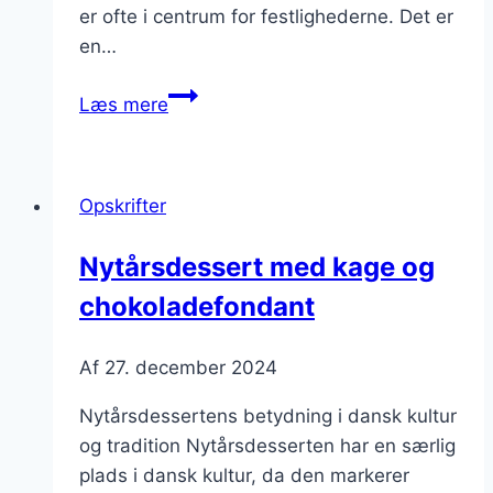
er ofte i centrum for festlighederne. Det er
en…
Nytårsdessert
Læs mere
med
flødeskum
og
Opskrifter
mørk
chokolade
Nytårsdessert med kage og
chokoladefondant
Af
27. december 2024
Nytårsdessertens betydning i dansk kultur
og tradition Nytårsdesserten har en særlig
plads i dansk kultur, da den markerer