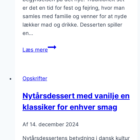
er det en tid for fest og fejring, hvor man
samles med familie og venner for at nyde
lækker mad og drikke. Desserten spiller
en…
Nytårsdessert
Læs mere
med
bær
og
Opskrifter
mascarponeflødeskum
Nytårsdessert med vanilje en
klassiker for enhver smag
Af
14. december 2024
Nytårsdessertens betydning i dansk kultur