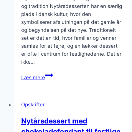
og tradition Nytårsdesserten har en særlig
plads i dansk kultur, hvor den
symboliserer afslutningen på det gamle år
og begyndelsen på det nye. Traditionelt
set er det en tid, hvor familier og venner
samles for at fejre, og en lækker dessert
er ofte i centrum for festlighederne. Det er
ikke…
Nytårsdessert
Læs mere
med
vanilje
en
Opskrifter
klassiker
for
Nytårsdessert med
enhver
chokoladefondant til festlige
smag