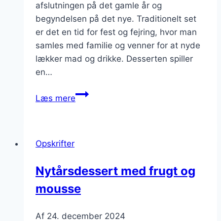
afslutningen på det gamle år og
begyndelsen på det nye. Traditionelt set
er det en tid for fest og fejring, hvor man
samles med familie og venner for at nyde
lækker mad og drikke. Desserten spiller
en…
Nytårsdessert
Læs mere
med
kage
og
Opskrifter
chokoladefondant
Nytårsdessert med frugt og
mousse
Af
24. december 2024