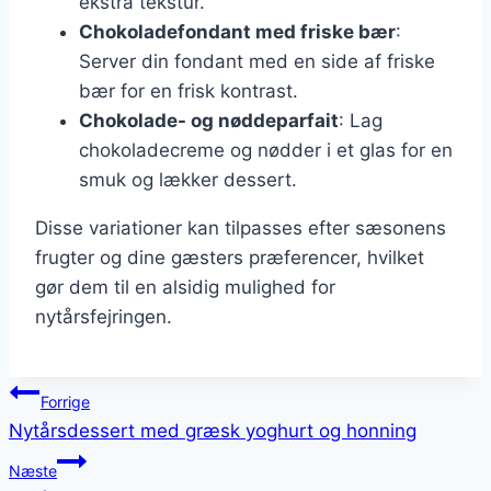
ekstra tekstur.
Chokoladefondant med friske bær
:
Server din fondant med en side af friske
bær for en frisk kontrast.
Chokolade- og nøddeparfait
: Lag
chokoladecreme og nødder i et glas for en
smuk og lækker dessert.
Disse variationer kan tilpasses efter sæsonens
frugter og dine gæsters præferencer, hvilket
gør dem til en alsidig mulighed for
nytårsfejringen.
Indlægsnavigation
Forrige
Nytårsdessert med græsk yoghurt og honning
Næste