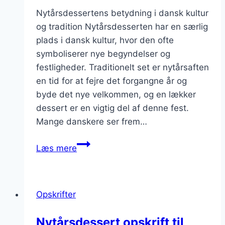
Nytårsdessertens betydning i dansk kultur
og tradition Nytårsdesserten har en særlig
plads i dansk kultur, hvor den ofte
symboliserer nye begyndelser og
festligheder. Traditionelt set er nytårsaften
en tid for at fejre det forgangne år og
byde det nye velkommen, og en lækker
dessert er en vigtig del af denne fest.
Mange danskere ser frem…
Nytårsdessert
Læs mere
med
æggekage
og
Opskrifter
bærpynt
Nytårsdessert opskrift til