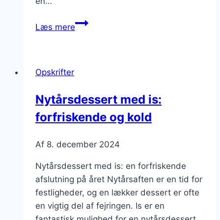
en…
Nytårsdessert
Læs mere
med
champagne
og
Opskrifter
skumfiduser
Nytårsdessert med is:
forfriskende og kold
Af
8. december 2024
Nytårsdessert med is: en forfriskende
afslutning på året Nytårsaften er en tid for
festligheder, og en lækker dessert er ofte
en vigtig del af fejringen. Is er en
fantastisk mulighed for en nytårsdessert,