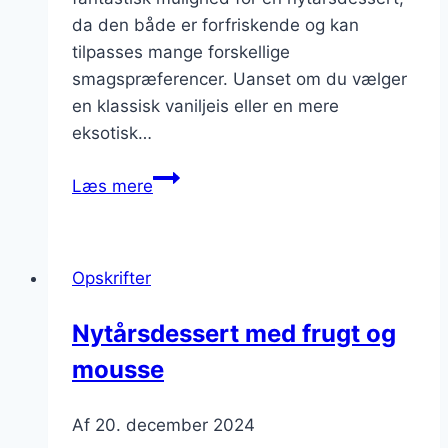
da den både er forfriskende og kan
tilpasses mange forskellige
smagspræferencer. Uanset om du vælger
en klassisk vaniljeis eller en mere
eksotisk…
Nytårsdessert
Læs mere
med
is:
forfriskende
Opskrifter
og
kold
Nytårsdessert med frugt og
mousse
Af
20. december 2024