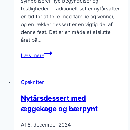
symboliserer nye begyndelser og
festligheder. Traditionelt set er nytårsaften
en tid for at fejre med familie og venner,
og en lækker dessert er en vigtig del af
denne fest. Det er en måde at afslutte
året på…
Nytårsdessert
Læs mere
med
mascarpone
og
Opskrifter
lune
smage
Nytårsdessert med
æggekage og bærpynt
Af
8. december 2024