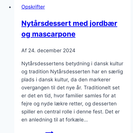
Let
Opskrifter
og
luftig
Nytårsdessert med jordbær
fornøjelse
og mascarpone
Af
24. december 2024
Nytårsdessertens betydning i dansk kultur
og tradition Nytårsdesserten har en særlig
plads i dansk kultur, da den markerer
overgangen til det nye år. Traditionelt set
er det en tid, hvor familier samles for at
fejre og nyde lækre retter, og desserten
spiller en central rolle i denne fest. Det er
en anledning til at forkæle…
Nytårsdessert