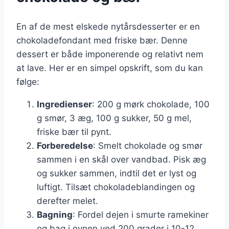
En af de mest elskede nytårsdesserter er en
chokoladefondant med friske bær. Denne
dessert er både imponerende og relativt nem
at lave. Her er en simpel opskrift, som du kan
følge:
Ingredienser
: 200 g mørk chokolade, 100
g smør, 3 æg, 100 g sukker, 50 g mel,
friske bær til pynt.
Forberedelse
: Smelt chokolade og smør
sammen i en skål over vandbad. Pisk æg
og sukker sammen, indtil det er lyst og
luftigt. Tilsæt chokoladeblandingen og
derefter melet.
Bagning
: Fordel dejen i smurte ramekiner
og bag i ovnen ved 200 grader i 10-12