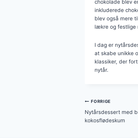
chokolade blev en 
inkluderede choko
blev også mere ti
lækre og festlige 
I dag er nytårsd
at skabe unikke 
klassiker, der fo
nytår.
Indlægsnavi
FORRIGE
Nytårsdessert med b
kokosflødeskum