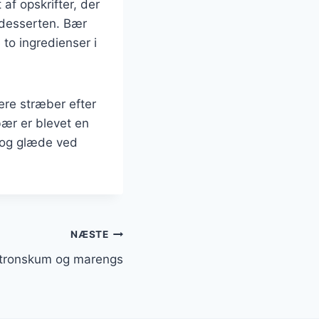
 af opskrifter, der
rsdesserten. Bær
 to ingredienser i
ere stræber efter
ær er blevet en
d og glæde ved
NÆSTE
itronskum og marengs