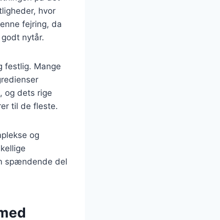
tligheder, hvor
denne fejring, da
godt nytår.
g festlig. Mange
gredienser
 og dets rige
 til de fleste.
omplekse og
kellige
 en spændende del
 med