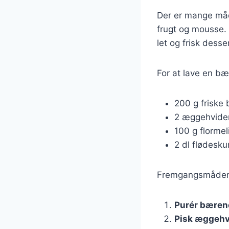
Der er mange måde
frugt og mousse.
let og frisk dess
For at lave en b
200 g friske 
2 æggehvide
100 g flormel
2 dl flødesk
Fremgangsmåden e
Purér bæren
Pisk æggehv