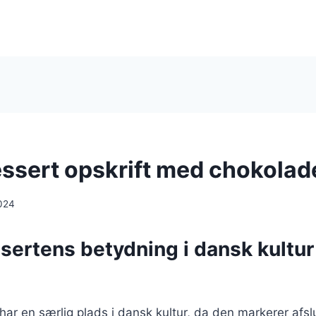
ssert opskrift med chokolad
024
sertens betydning i dansk kultur
ar en særlig plads i dansk kultur, da den markerer afsl