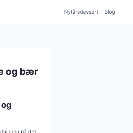
Nytårsdessert
Blog
e og bær
 og
utningen på det