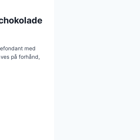
 chokolade
adefondant med
aves på forhånd,