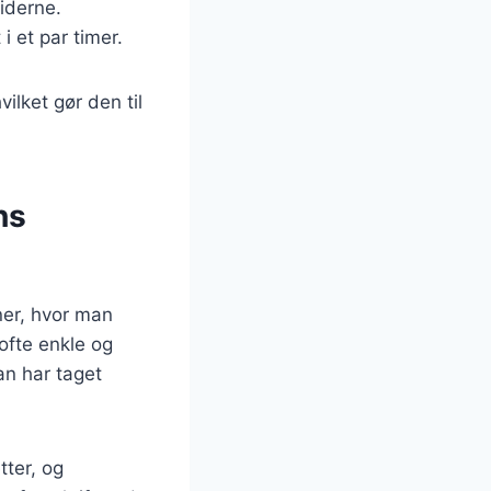
iderne.
i et par timer.
ilket gør den til
ns
ner, hvor man
 ofte enkle og
an har taget
ter, og