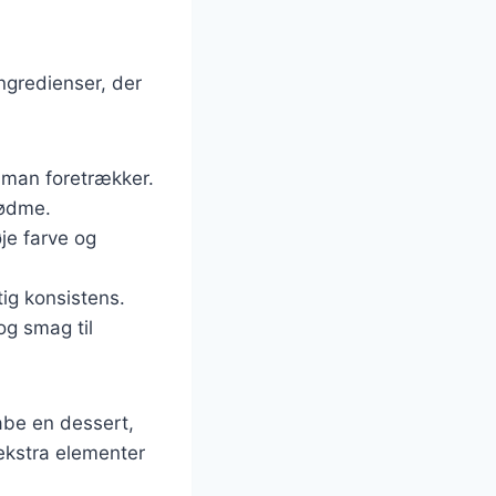
ngredienser, der
d man foretrækker.
sødme.
øje farve og
tig konsistens.
 og smag til
abe en dessert,
 ekstra elementer