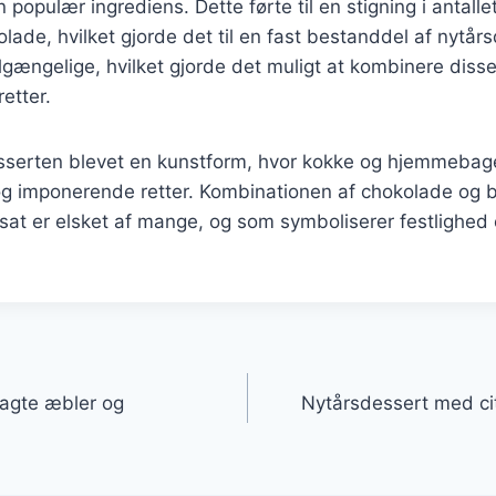
populær ingrediens. Dette førte til en stigning i antallet
lade, hvilket gjorde det til en fast bestanddel af nytå
lgængelige, hvilket gjorde det muligt at kombinere disse
retter.
esserten blevet en kunstform, hvor kokke og hjemmebag
og imponerende retter. Kombinationen af chokolade og b
rtsat er elsket af mange, og som symboliserer festlighe
gation
agte æbler og
Nytårsdessert med c