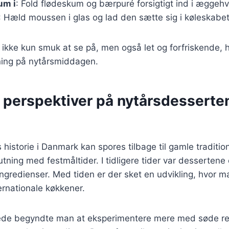
um i
: Fold flødeskum og bærpuré forsigtigt ind i æggehv
: Hæld moussen i glas og lad den sætte sig i køleskabet 
ikke kun smuk at se på, men også let og forfriskende, hv
tning på nytårsmiddagen.
e perspektiver på nytårsdesserte
historie i Danmark kan spores tilbage til gamle traditio
utning med festmåltider. I tidligere tider var dessertene
ingredienser. Med tiden er der sket en udvikling, hvor m
ternationale køkkener.
rede begyndte man at eksperimentere mere med søde ret