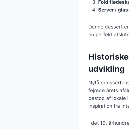
Fold flødesk
Server i glas
Denne dessert er 
en perfekt afslu
Historisk
udvikling
Nytårsdessertens 
fejrede årets afsl
bestod af lokale 
inspiration fra in
I det 19. århund