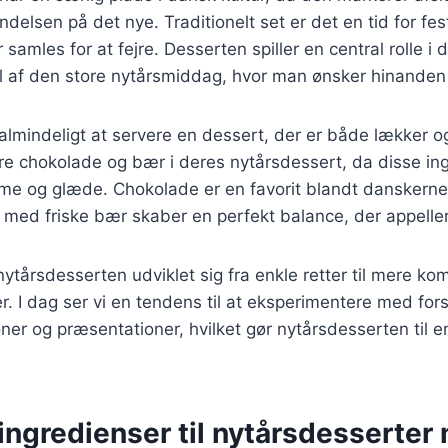
delsen på det nye. Traditionelt set er det en tid for fes
 samles for at fejre. Desserten spiller en central rolle i 
l af den store nytårsmiddag, hvor man ønsker hinanden 
almindeligt at servere en dessert, der er både lækker o
re chokolade og bær i deres nytårsdessert, da disse in
me og glæde. Chokolade er en favorit blandt danskerne,
ed friske bær skaber en perfekt balance, der appellerer
 nytårsdesserten udviklet sig fra enkle retter til mere k
r. I dag ser vi en tendens til at eksperimentere med fors
er og præsentationer, hvilket gør nytårsdesserten til
.
ingredienser til nytårsdesserter