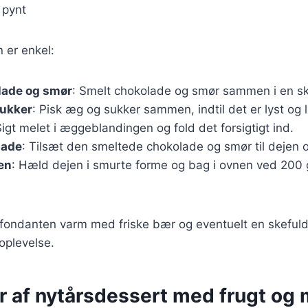
 pynt
er enkel:
lade og smør
: Smelt chokolade og smør sammen i en s
sukker
: Pisk æg og sukker sammen, indtil det er lyst og lu
Sigt melet i æggeblandingen og fold det forsigtigt ind.
lade
: Tilsæt den smeltede chokolade og smør til dejen o
en
: Hæld dejen i smurte forme og bag i ovnen ved 200 g
fondanten varm med friske bær og eventuelt en skefuld
oplevelse.
er af nytårsdessert med frugt og