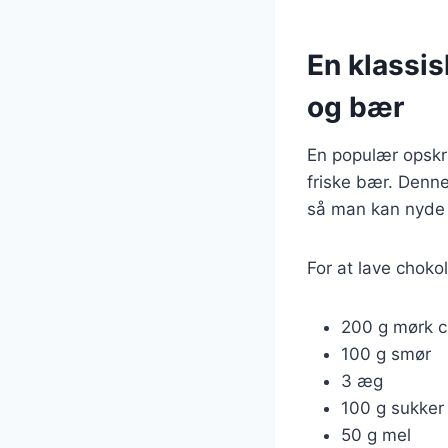
En klassi
og bær
En populær opskr
friske bær. Denn
så man kan nyde 
For at lave choko
200 g mørk 
100 g smør
3 æg
100 g sukker
50 g mel