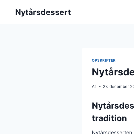
Fortsæt
Nytårsdessert
til
indhold
OPSKRIFTER
Nytårsde
Af
27. december 2
Nytårsdes
tradition
Nytårsdesserten h