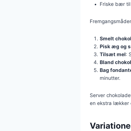
Friske bær til
Fremgangsmåden 
Smelt choko
Pisk æg og 
Tilsæt mel
: 
Bland choko
Bag fondant
minutter.
Server chokolade
en ekstra lækker 
Variation