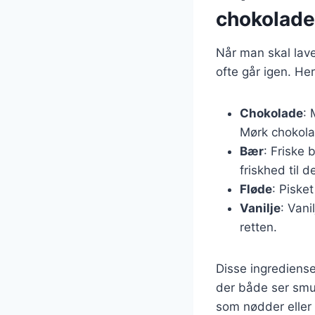
chokolade
Når man skal lave
ofte går igen. He
Chokolade
: 
Mørk chokola
Bær
: Friske 
friskhed til 
Fløde
: Pisket
Vanilje
: Vani
retten.
Disse ingrediens
der både ser smuk
som nødder eller 