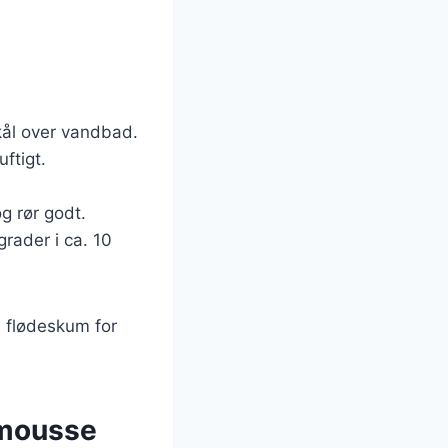
kål over vandbad.
ftigt.
g rør godt.
rader i ca. 10
 flødeskum for
 mousse