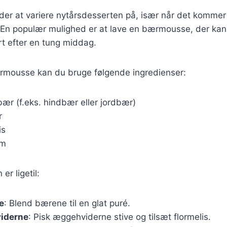
r at variere nytårsdesserten på, især når det kommer t
 En populær mulighed er at lave en bærmousse, der ka
ert efter en tung middag.
ærmousse kan du bruge følgende ingredienser:
bær (f.eks. hindbær eller jordbær)
r
is
um
r ligetil:
e
: Blend bærene til en glat puré.
iderne
: Pisk æggehviderne stive og tilsæt flormelis.