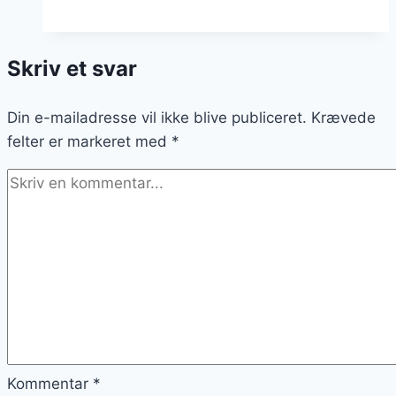
lakrids
og
Skriv et svar
flødeskum
Din e-mailadresse vil ikke blive publiceret.
Krævede
felter er markeret med
*
Kommentar
*