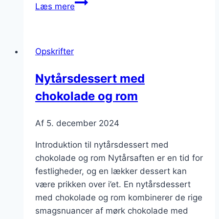
Nytårsdessert
Læs mere
med
champagne
og
Opskrifter
chokolade
Nytårsdessert med
chokolade og rom
Af
5. december 2024
Introduktion til nytårsdessert med
chokolade og rom Nytårsaften er en tid for
festligheder, og en lækker dessert kan
være prikken over i’et. En nytårsdessert
med chokolade og rom kombinerer de rige
smagsnuancer af mørk chokolade med