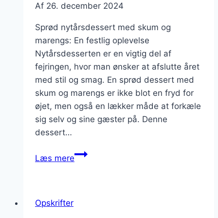
Af
26. december 2024
Sprød nytårsdessert med skum og
marengs: En festlig oplevelse
Nytårsdesserten er en vigtig del af
fejringen, hvor man ønsker at afslutte året
med stil og smag. En sprød dessert med
skum og marengs er ikke blot en fryd for
øjet, men også en lækker måde at forkæle
sig selv og sine gæster på. Denne
dessert…
Sprød
Læs mere
nytårsdessert
med
skum
Opskrifter
og