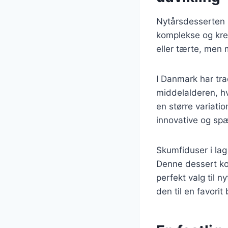
Nytårsdesserten h
komplekse og krea
eller tærte, men 
I Danmark har tra
middelalderen, hv
en større variatio
innovative og sp
Skumfiduser i lag
Denne dessert ko
perfekt valg til n
den til en favori