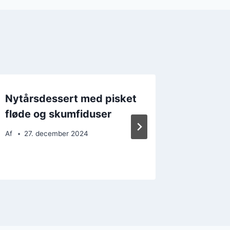
Nytårsdessert med pisket
Nytårs
fløde og skumfiduser
bær og 
Af
27. december 2024
Af
24. 