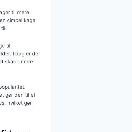
ager til mere
 en simpel kage
il.
e til
der. I dag er der
r at skabe mere
opularitet.
 gør den til et
es, hvilket gør