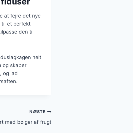
mfiduser
 at fejre det nye
til et perfekt
lpasse den til
fiduslagkagen helt
n og skaber
, og lad
rsaften.
NÆSTE
t med bølger af frugt