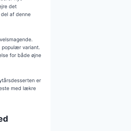
ejre det
 del af denne
g velsmagende.
n populær variant.
else for både øjne
nytårsdesserten er
meste med lækre
ed