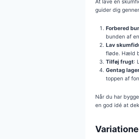
At lave en skumfi
guider dig genne
Forbered bu
bunden af en
Lav skumfid
fløde. Hæld 
Tilføj frugt
: 
Gentag lage
toppen af fo
Når du har bygget
en god idé at dek
Variation