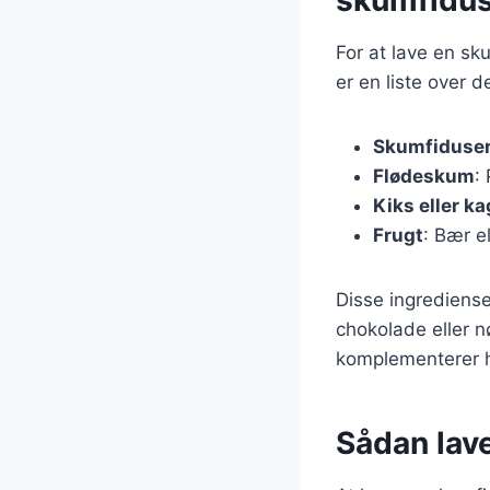
For at lave en sk
er en liste over 
Skumfiduse
Flødeskum
:
Kiks eller k
Frugt
: Bær el
Disse ingrediense
chokolade eller n
komplementerer h
Sådan lave