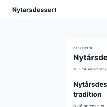
Fortsæt
Nytårsdessert
til
indhold
OPSKRIFTER
Nytårsde
Af
24. december 
Nytårsdes
tradition
Nytårsdesserten h