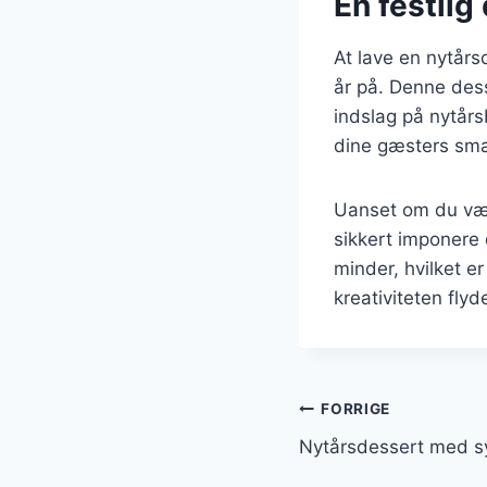
En festlig
At lave en nytårs
år på. Denne dess
indslag på nytårs
dine gæsters sma
Uanset om du vælg
sikkert imponere 
minder, hvilket er
kreativiteten fly
Indlægsnavi
FORRIGE
Nytårsdessert med sy