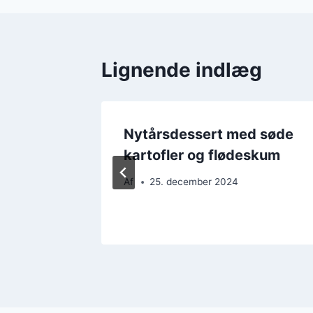
Lignende indlæg
d kakao
Nytårsdessert med søde
e
kartofler og flødeskum
Af
25. december 2024