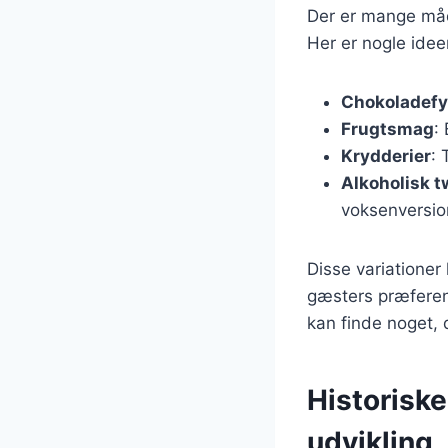
Der er mange måd
Her er nogle ideer 
Chokoladefy
Frugtsmag
:
Krydderier
: 
Alkoholisk t
voksenversio
Disse variationer
gæsters præferen
kan finde noget, 
Historisk
udvikling