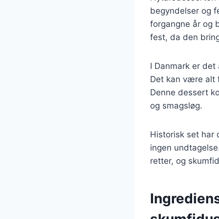
begyndelser og fes
forgangne år og 
fest, da den bri
I Danmark er det
Det kan være alt 
Denne dessert kom
og smagsløg.
Historisk set har
ingen undtagelse.
retter, og skumfi
Ingrediens
skumfidu