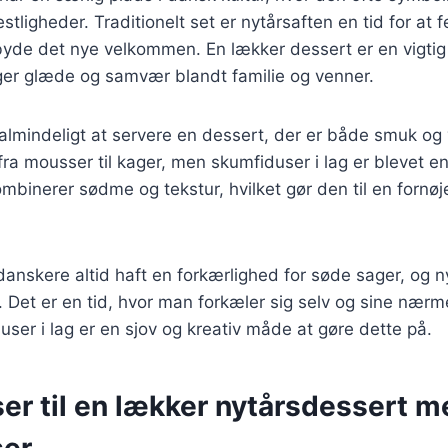
tligheder. Traditionelt set er nytårsaften en tid for at f
byde det nye velkommen. En lækker dessert er en vigtig
nger glæde og samvær blandt familie og venner.
 almindeligt at servere en dessert, der er både smuk o
fra mousser til kager, men skumfiduser i lag er blevet e
binerer sødme og tekstur, hvilket gør den til en fornøj
 danskere altid haft en forkærlighed for søde sager, og 
 Det er en tid, hvor man forkæler sig selv og sine nær
duser i lag er en sjov og kreativ måde at gøre dette på.
er til en lækker nytårsdessert m
ser