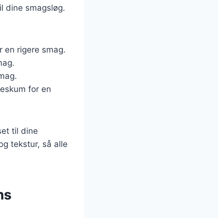
il dine smagsløg.
r en rigere smag.
mag.
smag.
ødeskum for en
t til dine
 tekstur, så alle
ns