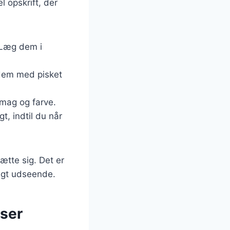
l opskrift, der
 Læg dem i
dem med pisket
smag og farve.
t, indtil du når
ætte sig. Det er
ligt udseende.
user