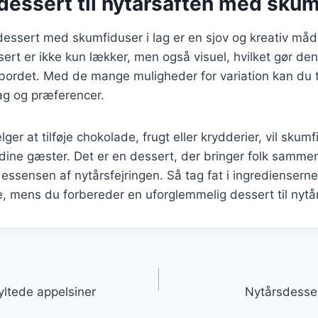
 dessert til nytårsaften med sku
dessert med skumfiduser i lag er en sjov og kreativ måde
ert er ikke kun lækker, men også visuel, hvilket gør den 
bordet. Med de mange muligheder for variation kan du ti
g og præferencer.
er at tilføje chokolade, frugt eller krydderier, vil skum
dine gæster. Det er en dessert, der bringer folk samme
 essensen af nytårsfejringen. Så tag fat i ingredienserne
de, mens du forbereder en uforglemmelig dessert til nytå
gation
ltede appelsiner
Nytårsdesser