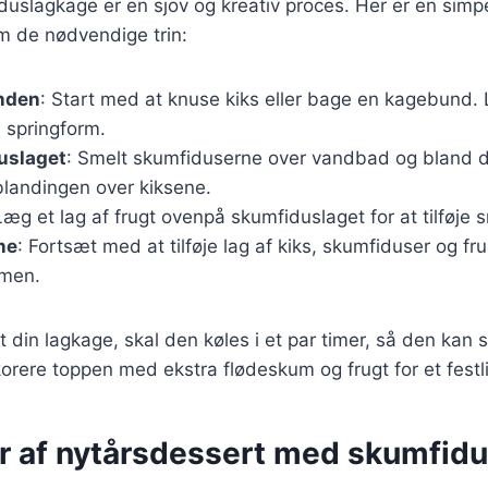
duslagkage er en sjov og kreativ proces. Her er en simpe
m de nødvendige trin:
nden
: Start med at knuse kiks eller bage en kagebund.
 springform.
uslaget
: Smelt skumfiduserne over vandbad og bland 
blandingen over kiksene.
Læg et lag af frugt ovenpå skumfiduslaget for at tilføje 
ne
: Fortsæt med at tilføje lag af kiks, skumfiduser og frug
rmen.
 din lagkage, skal den køles i et par timer, så den kan s
orere toppen med ekstra flødeskum og frugt for et fest
er af nytårsdessert med skumfid