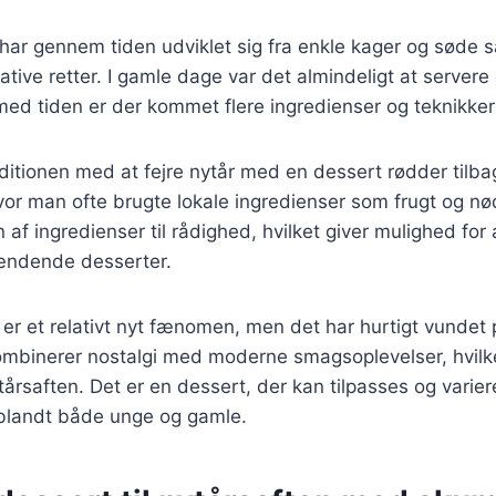
ar gennem tiden udviklet sig fra enkle kager og søde s
tive retter. I gamle dage var det almindeligt at servere
med tiden er der kommet flere ingredienser og teknikker t
ditionen med at fejre nytår med en dessert rødder tilbag
or man ofte brugte lokale ingredienser som frugt og nød
n af ingredienser til rådighed, hvilket giver mulighed fo
ændende desserter.
 er et relativt nyt fænomen, men det har hurtigt vundet p
mbinerer nostalgi med moderne smagsoplevelser, hvilket
ytårsaften. Det er en dessert, der kan tilpasses og varier
t blandt både unge og gamle.