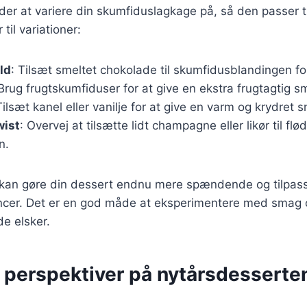
er at variere din skumfiduslagkage på, så den passer t
til variationer:
ld
: Tilsæt smeltet chokolade til skumfidusblandingen fo
 Brug frugtskumfiduser for at give en ekstra frugtagtig s
Tilsæt kanel eller vanilje for at give en varm og krydret 
wist
: Overvej at tilsætte lidt champagne eller likør til fl
n.
 kan gøre din dessert endnu mere spændende og tilpasse
cer. Det er en god måde at eksperimentere med smag og
de elsker.
e perspektiver på nytårsdesserte