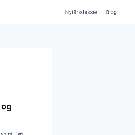
Nytårsdessert
Blog
 og
iserer nye