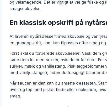
og velsmagende. Det er vigtigt at vælge friske og k
smagsoplevelse.
En klassisk opskrift på nytå
At lave en nytårsdessert med skovbær og vaniljesau
en grundopskrift, som kan tilpasses efter smag og
Først skal du forberede skovbærene. Vask dem gru
søde dem let med sukker, hvis de er for sure. Fo
sukker, mælk og vaniljestang. Pisk æggeblommer
med vaniljestangen, inden du forsigtigt blander d
Når saucen er klar, kan du anrette desserten. Sta
over, og top med pisket fløde eller chokolade, hvis
smag.