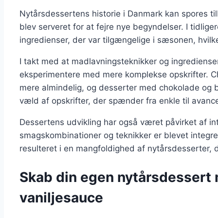
Nytårsdessertens historie i Danmark kan spores tilb
blev serveret for at fejre nye begyndelser. I tidlige
ingredienser, der var tilgængelige i sæsonen, hvilk
I takt med at madlavningsteknikker og ingredienser
eksperimentere med mere komplekse opskrifter. Cho
mere almindelig, og desserter med chokolade og bæ
væld af opskrifter, der spænder fra enkle til avanc
Dessertens udvikling har også været påvirket af in
smagskombinationer og teknikker er blevet integre
resulteret i en mangfoldighed af nytårsdesserter, d
Skab din egen nytårsdessert
vaniljesauce