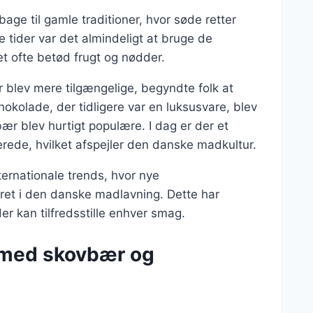
age til gamle traditioner, hvor søde retter
re tider var det almindeligt at bruge de
et ofte betød frugt og nødder.
 blev mere tilgængelige, begyndte folk at
kolade, der tidligere var en luksusvare, blev
r blev hurtigt populære. I dag er der et
erede, hvilket afspejler den danske madkultur.
ternationale trends, hvor nye
ret i den danske madlavning. Dette har
er kan tilfredsstille enhver smag.
 med skovbær og