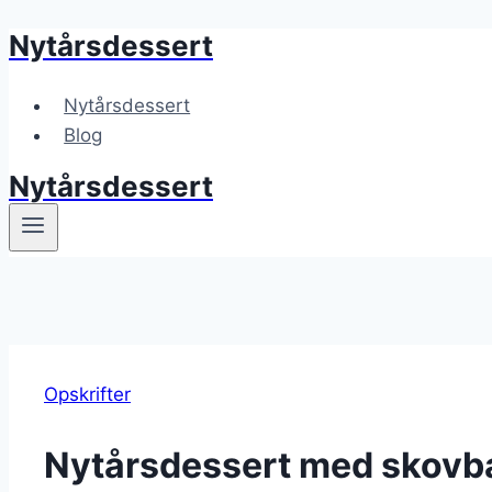
Nytårsdessert
Fortsæt
til
indhold
Nytårsdessert
Blog
Nytårsdessert
Opskrifter
Nytårsdessert med skovbæ