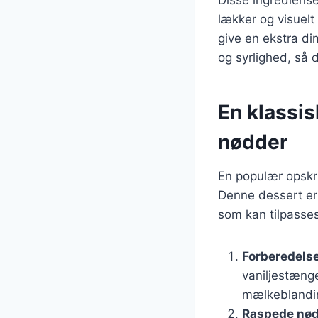
lækker og visuelt 
give en ekstra di
og syrlighed, så d
En klassis
nødder
En populær opskri
Denne dessert er 
som kan tilpasse
Forberedelse
vaniljestæng
mælkeblanding
Raspede nø