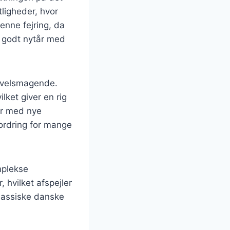
tligheder, hvor
denne fejring, da
n godt nytår med
g velsmagende.
ket giver en rig
er med nye
fordring for mange
omplekse
, hvilket afspejler
klassiske danske