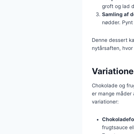
groft og lad 
Samling af 
nødder. Pynt 
Denne dessert kan
nytårsaften, hvor
Variatione
Chokolade og frug
er mange måder at
variationer:
Chokoladef
frugtsauce el