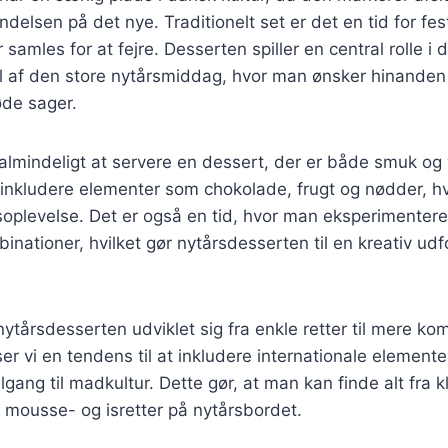
delsen på det nye. Traditionelt set er det en tid for fes
 samles for at fejre. Desserten spiller en central rolle i 
el af den store nytårsmiddag, hvor man ønsker hinande
øde sager.
 almindeligt at servere en dessert, der er både smuk o
nkludere elementer som chokolade, frugt og nødder, hvil
soplevelse. Det er også en tid, hvor man eksperimenter
binationer, hvilket gør nytårsdesserten til en kreativ ud
 nytårsdesserten udviklet sig fra enkle retter til mere k
ser vi en tendens til at inkludere internationale elementer
gang til madkultur. Dette gør, at man kan finde alt fra 
 mousse- og isretter på nytårsbordet.