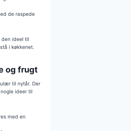
 med de raspede
den ideel til
stå i køkkenet.
e og frugt
lær til nytår. Der
ogle ideer til
eres med en