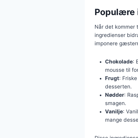
Populære i
Når det kommer ti
ingredienser bidr
imponere gæstern
Chokolade
: 
mousse til fo
Frugt
: Friske
desserten.
Nødder
: Ras
smagen.
Vanilje
: Vani
mange desser
Disse ingrediense