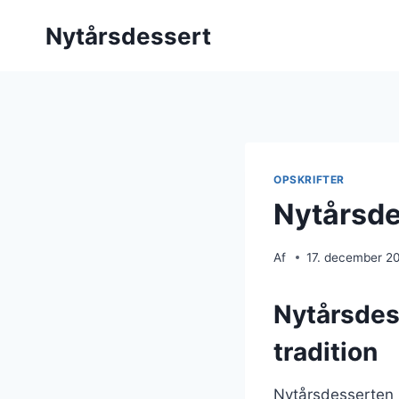
Fortsæt
Nytårsdessert
til
indhold
OPSKRIFTER
Nytårsde
Af
17. december 2
Nytårsdes
tradition
Nytårsdesserten h