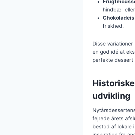
Frugtmouss
hindbær elle
Chokoladeis
friskhed.
Disse variationer
en god idé at ek
perfekte dessert t
Historisk
udvikling
Nytårsdessertens 
fejrede årets afsl
bestod af lokale 
inspiration fra an