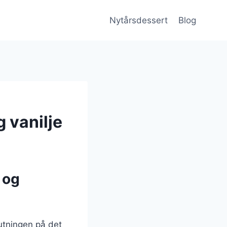
Nytårsdessert
Blog
 vanilje
 og
utningen på det