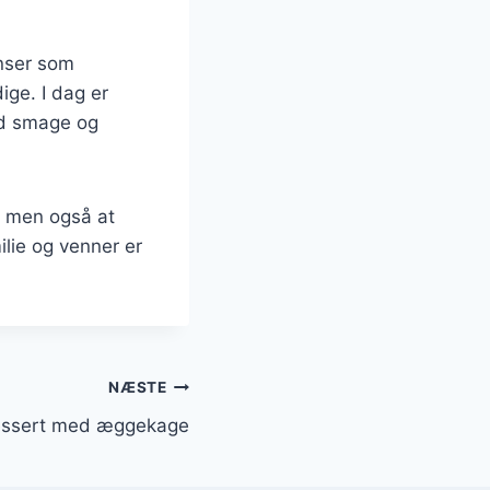
enser som
ige. I dag er
ed smage og
r, men også at
lie og venner er
NÆSTE
essert med æggekage