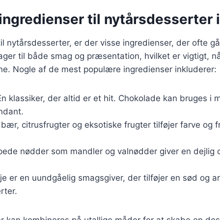
ngredienser til nytårsdesserter
l nytårsdesserter, er der visse ingredienser, der ofte gå
ager til både smag og præsentation, hvilket er vigtigt, n
e. Nogle af de mest populære ingredienser inkluderer:
En klassiker, der altid er et hit. Chokolade kan bruges i
ndant.
 bær, citrusfrugter og eksotiske frugter tilføjer farve og f
pede nødder som mandler og valnødder giver en dejlig 
lje er en uundgåelig smagsgiver, der tilføjer en sød og ar
ter.
r kan kombineres på utallige måder for at skabe en des