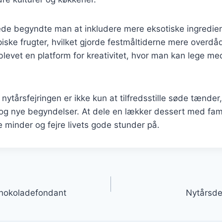
rede begyndte man at inkludere mere eksotiske ingredi
iske frugter, hvilket gjorde festmåltiderne mere overdåd
levet en platform for kreativitet, hvor man kan lege m
 nytårsfejringen er ikke kun at tilfredsstille søde tænde
og nye begyndelser. At dele en lækker dessert med fami
minder og fejre livets gode stunder på.
gation
hokoladefondant
Nytårsd