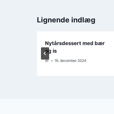
Lignende indlæg
 citron
Nytårsdessert med bær
og is
Af
19. december 2024