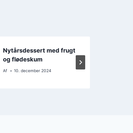
Nytårsdessert med frugt
Nytårs
og flødeskum
mascar
Af
10. december 2024
Af
15. 