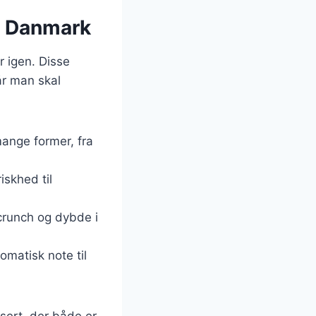
 i Danmark
r igen. Disse
år man skal
 mange former, fra
riskhed til
crunch og dybde i
omatisk note til
sert, der både er