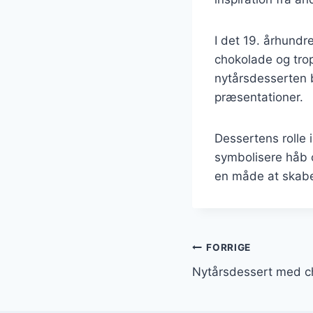
I det 19. århund
chokolade og trop
nytårsdesserten b
præsentationer.
Dessertens rolle i
symbolisere håb 
en måde at skabe 
Indlægsnavi
FORRIGE
Nytårsdessert med c