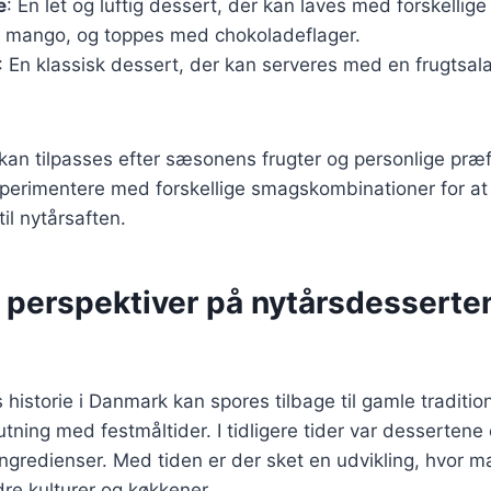
e
: En let og luftig dessert, der kan laves med forskellig
r mango, og toppes med chokoladeflager.
: En klassisk dessert, der kan serveres med en frugtsalat 
 kan tilpasses efter sæsonens frugter og personlige præf
sperimentere med forskellige smagskombinationer for at
il nytårsaften.
e perspektiver på nytårsdesserte
historie i Danmark kan spores tilbage til gamle traditio
utning med festmåltider. I tidligere tider var dessertene
ingredienser. Med tiden er der sket en udvikling, hvor m
dre kulturer og køkkener.