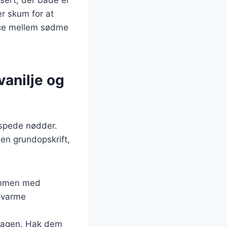
er skum for at
ance mellem sødme
vanilje og
aspede nødder.
en grundopskrift,
sammen med
 varme
smagen. Hak dem