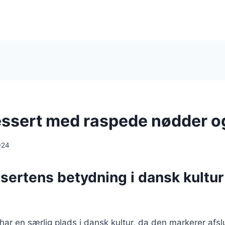
ssert med raspede nødder og
024
sertens betydning i dansk kultur
ar en særlig plads i dansk kultur, da den markerer afsl