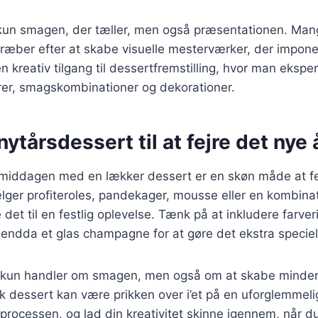
e kun smagen, der tæller, men også præsentationen. Ma
æber efter at skabe visuelle mesterværker, der impone
 en kreativ tilgang til dessertfremstilling, hvor man eks
urer, smagskombinationer og dekorationer.
nytårsdessert til at fejre det nye 
rsmiddagen med en lækker dessert er en skøn måde at fej
er profiteroles, pandekager, mousse eller en kombinati
e det til en festlig oplevelse. Tænk på at inkludere farver
endda et glas champagne for at gøre det ekstra speciel
e kun handler om smagen, men også om at skabe minde
k dessert kan være prikken over i’et på en uforglemmeli
de processen, og lad din kreativitet skinne igennem, når d