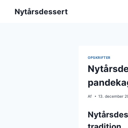
Fortsæt
Nytårsdessert
til
indhold
OPSKRIFTER
Nytårsde
pandeka
Af
13. december 2
Nytårsdes
tradition