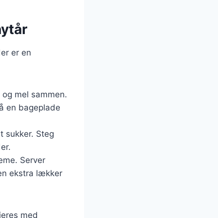
nytår
Her er en
ør og mel sammen.
 på en bageplade
t sukker. Steg
er.
reme. Server
en ekstra lækker
rieres med