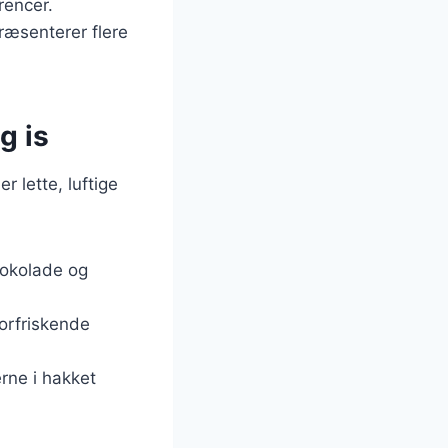
rencer.
ræsenterer flere
g is
 lette, luftige
hokolade og
 forfriskende
rne i hakket