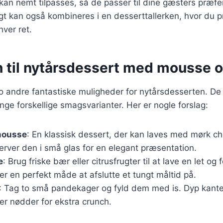
 kan nemt tilpasses, så de passer til dine gæsters præfe
t kan også kombineres i en desserttallerken, hvor du p
hver ret.
n til nytårsdessert med mousse o
o andre fantastiske muligheder for nytårsdesserten. De er
nge forskellige smagsvarianter. Her er nogle forslag:
mousse
: En klassisk dessert, der kan laves med mørk c
rver den i små glas for en elegant præsentation.
e
: Brug friske bær eller citrusfrugter til at lave en let og
r en perfekt måde at afslutte et tungt måltid på.
: Tag to små pandekager og fyld dem med is. Dyp kante
er nødder for ekstra crunch.