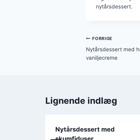
nytårsdessert.
Indlægsnavi
FORRIGE
Nytårsdessert med h
vaniljecreme
Lignende indlæg
d mørk
Nytårsdessert med
skumfiduser