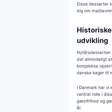
Disse desserter k
dig om madlavning
Historisk
udvikling
Nytårsdesserten 
det almindeligt 
komplekse opskrift
danske kager til
I Danmark har vi e
central rolle i di
gæstfrihed og ge
år.