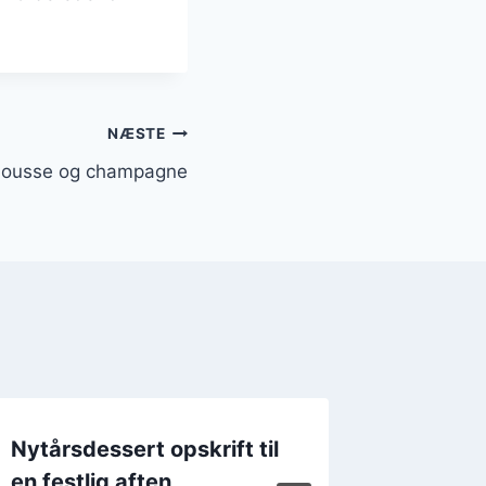
NÆSTE
mousse og champagne
Nytårsdessert opskrift til
Nytårs
en festlig aften
champa