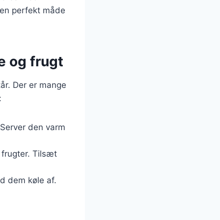
r en perfekt måde
e og frugt
tår. Der er mange
:
. Server den varm
frugter. Tilsæt
ad dem køle af.