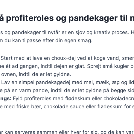
å profiteroles og pandekager til 
es og pandekager til nytår er en sjov og kreativ proces. 
m du kan tilpasse efter din egen smag.
: Start med at lave en choux-dej ved at koge vand, sm
 ét ad gangen, indtil dejen er glat. Sprøjt små kugler
ovnen, indtil de er let gyldne.
: Lav en simpel pandekagedej med mel, mælk, æg og lid
 på en varm pande, indtil de er let gyldne på begge sid
ings
: Fyld profiteroles med flødeskum eller chokoladec
 med friske bær, chokolade sauce eller flødeskum for 
r kan serveres sammen eller hver for sig, og de kan va