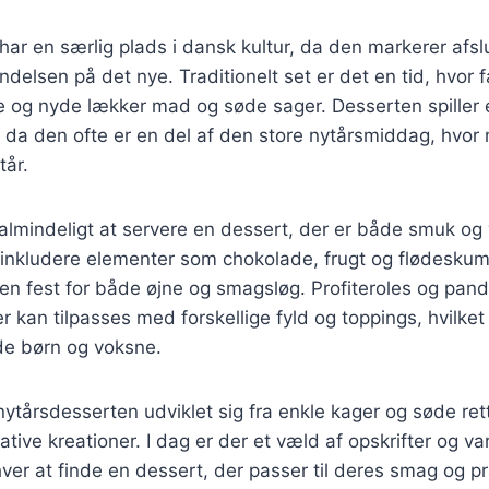
ar en særlig plads i dansk kultur, da den markerer afsl
delsen på det nye. Traditionelt set er det en tid, hvor f
re og nyde lækker mad og søde sager. Desserten spiller en
 da den ofte er en del af den store nytårsmiddag, hvor
tår.
 almindeligt at servere en dessert, der er både smuk o
inkludere elementer som chokolade, frugt og flødeskum,
 en fest for både øjne og smagsløg. Profiteroles og pan
r kan tilpasses med forskellige fyld og toppings, hvilket
de børn og voksne.
nytårsdesserten udviklet sig fra enkle kager og søde rett
ive kreationer. I dag er der et væld af opskrifter og var
hver at finde en dessert, der passer til deres smag og p