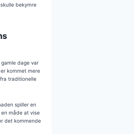
 skulle bekymre
ns
I gamle dage var
r der kommet mere
ra traditionelle
maden spiller en
et en måde at vise
 for det kommende