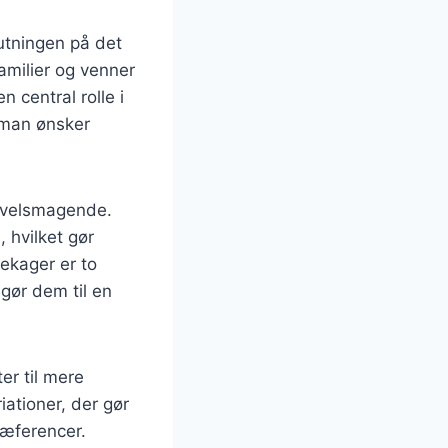
utningen på det
amilier og venner
 central rolle i
 man ønsker
g velsmagende.
 hvilket gør
dekager er to
 gør dem til en
er til mere
iationer, der gør
ræferencer.