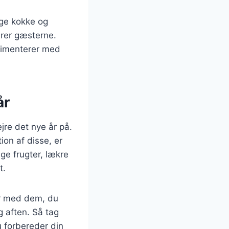
nge kokke og
rer gæsterne.
perimenterer med
år
re det nye år på.
on af disse, er
ige frugter, lækre
t.
r med dem, du
g aften. Så tag
u forbereder din