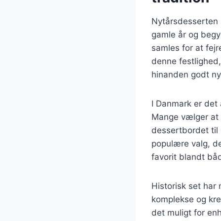
Nytårsdesserten h
gamle år og begyn
samles for at fej
denne festlighed,
hinanden godt ny
I Danmark er det
Mange vælger at 
dessertbordet til
populære valg, de
favorit blandt bå
Historisk set har 
komplekse og kreat
det muligt for en