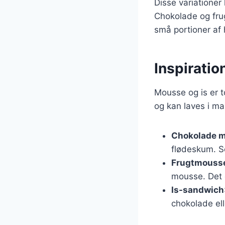
Disse variationer
Chokolade og frug
små portioner af 
Inspiratio
Mousse og is er t
og kan laves i ma
Chokolade 
flødeskum. Se
Frugtmouss
mousse. Det e
Is-sandwich
chokolade ell