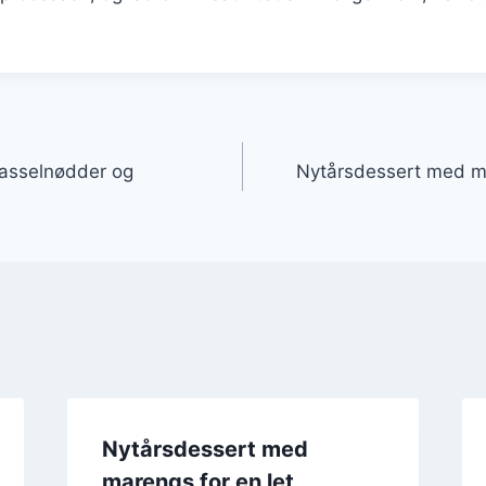
gation
asselnødder og
Nytårsdessert med 
Nytårsdessert med
marengs for en let