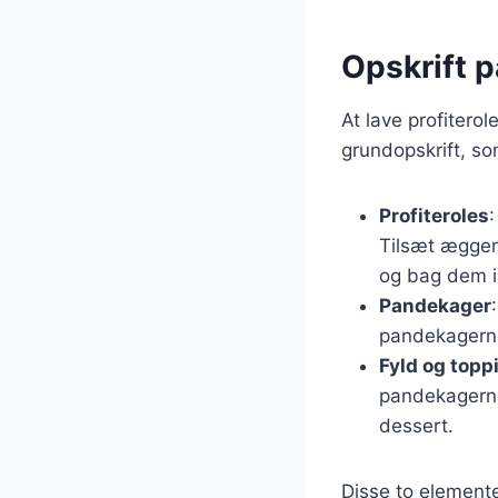
Opskrift p
At lave profiterol
grundopskrift, so
Profiteroles
Tilsæt æggene
og bag dem i 
Pandekager
pandekagerne
Fyld og topp
pandekagerne
dessert.
Disse to elemente