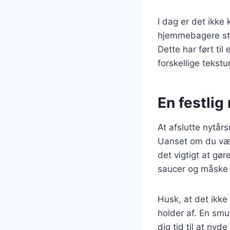
I dag er det ikk
hjemmebagere str
Dette har ført til
forskellige tekst
En festlig 
At afslutte nytå
Uanset om du vælg
det vigtigt at gør
saucer og måske 
Husk, at det ikk
holder af. En smu
dig tid til at ny