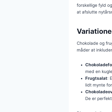
forskellige fyld 
at afslutte nytår
Variatione
Chokolade og frug
måder at inkluder
Chokoladef
med en kugle 
Frugtsalat
: 
lidt mynte fo
Chokoladeov
De er perfekt