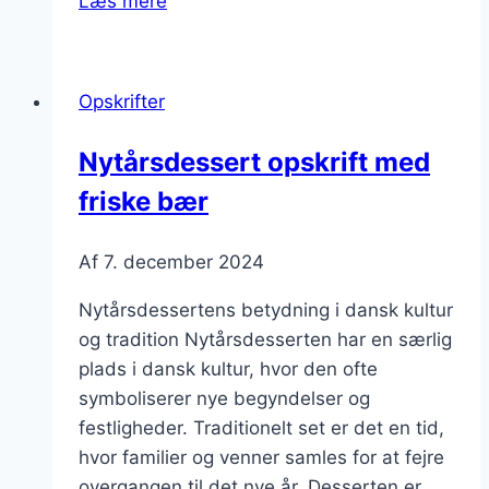
Læs mere
med
is
og
Opskrifter
fløde
Nytårsdessert opskrift med
friske bær
Af
7. december 2024
Nytårsdessertens betydning i dansk kultur
og tradition Nytårsdesserten har en særlig
plads i dansk kultur, hvor den ofte
symboliserer nye begyndelser og
festligheder. Traditionelt set er det en tid,
hvor familier og venner samles for at fejre
overgangen til det nye år. Desserten er