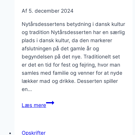
Af
5. december 2024
Nytårsdessertens betydning i dansk kultur
og tradition Nytårsdesserten har en særlig
plads i dansk kultur, da den markerer
afslutningen på det gamle år og
begyndelsen på det nye. Traditionelt set
er det en tid for fest og fejring, hvor man
samles med familie og venner for at nyde
lækker mad og drikke. Desserten spiller
en…
Nytårsdessert
Læs mere
med
granatæble
og
Opskrifter
hvid