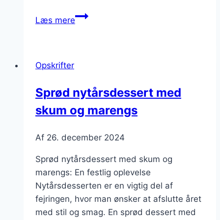
Nytårsdessert
Læs mere
med
citronmousse
og
Opskrifter
skumfiduser
Sprød nytårsdessert med
skum og marengs
Af
26. december 2024
Sprød nytårsdessert med skum og
marengs: En festlig oplevelse
Nytårsdesserten er en vigtig del af
fejringen, hvor man ønsker at afslutte året
med stil og smag. En sprød dessert med