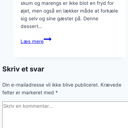
skum og marengs er ikke blot en fryd for
øjet, men også en lækker måde at forkæle
sig selv og sine gæster på. Denne
dessert…
Sprød
Læs mere
nytårsdessert
med
skum
Skriv et svar
og
marengs
Din e-mailadresse vil ikke blive publiceret.
Krævede
felter er markeret med
*