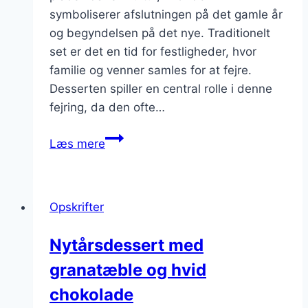
symboliserer afslutningen på det gamle år
og begyndelsen på det nye. Traditionelt
set er det en tid for festligheder, hvor
familie og venner samles for at fejre.
Desserten spiller en central rolle i denne
fejring, da den ofte…
Nytårsdessert
Læs mere
med
profiteroles
fyldt
Opskrifter
med
fløde
Nytårsdessert med
granatæble og hvid
chokolade