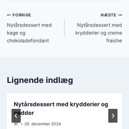
Indlægsnavigation
FORRIGE
NÆSTE
Nytårsdessert med
Nytårsdessert med
kage og
krydderier og creme
chokoladefondant
fraiche
Lignende indlæg
Nytårsdessert med krydderier og
nødder
Af
26. december 2024