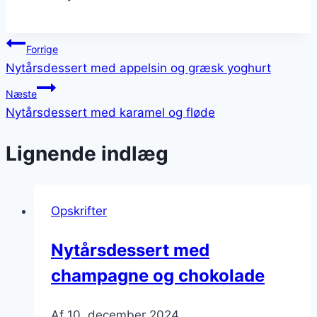
Indlægsnavigation
Forrige
Nytårsdessert med appelsin og græsk yoghurt
Næste
Nytårsdessert med karamel og fløde
Lignende indlæg
Opskrifter
Nytårsdessert med
champagne og chokolade
Af
10. december 2024