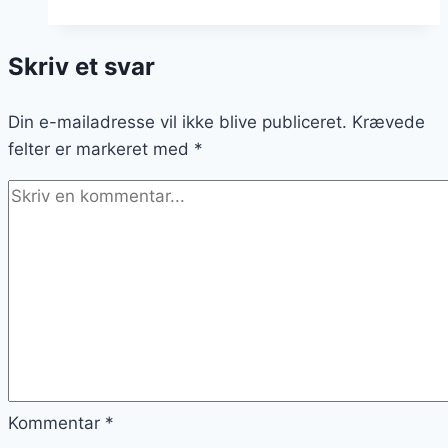
af
bagte
Skriv et svar
æbler
og
Din e-mailadresse vil ikke blive publiceret.
krydderier
Krævede
felter er markeret med
*
Kommentar
*