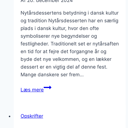
Af
20. december 2024
Nytårsdessertens betydning i dansk kultur
og tradition Nytårsdesserten har en særlig
plads i dansk kultur, hvor den ofte
symboliserer nye begyndelser og
festligheder. Traditionelt set er nytårsaften
en tid for at fejre det forgangne år og
byde det nye velkommen, og en lækker
dessert er en vigtig del af denne fest.
Mange danskere ser frem…
Nytårsdessert
Læs mere
med
krydderier
og
Opskrifter
creme
fraiche