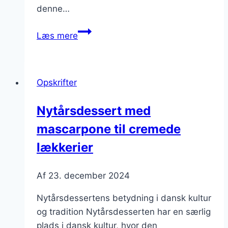
denne…
Nytårsdessert
Læs mere
med
chokolade
og
Opskrifter
is
Nytårsdessert med
mascarpone til cremede
lækkerier
Af
23. december 2024
Nytårsdessertens betydning i dansk kultur
og tradition Nytårsdesserten har en særlig
plads i dansk kultur, hvor den