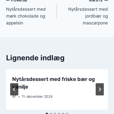
Indlægsnavigation
FORRIGE
NÆSTE
Nytårsdessert med
Nytårsdessert med
mørk chokolade og
jordbær og
appelsin
mascarpone
Lignende indlæg
Nytårsdessert med friske bær og
vanilje
Af
11. december 2024