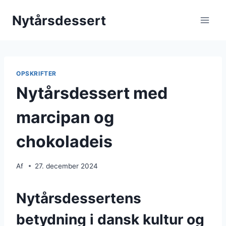
Fortsæt
Nytårsdessert
til
indhold
OPSKRIFTER
Nytårsdessert med
marcipan og
chokoladeis
Af
27. december 2024
Nytårsdessertens
betydning i dansk kultur og