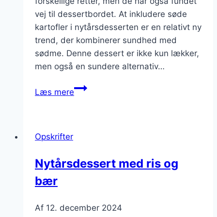
forskellige retter, men de har også fundet
vej til dessertbordet. At inkludere søde
kartofler i nytårsdesserten er en relativt ny
trend, der kombinerer sundhed med
sødme. Denne dessert er ikke kun lækker,
men også en sundere alternativ…
Nytårsdessert
Læs mere
mer
søde
kartofler
Opskrifter
Nytårsdessert med ris og
bær
Af
12. december 2024