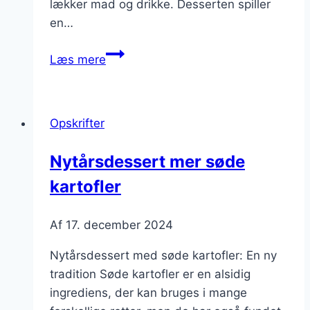
lækker mad og drikke. Desserten spiller
en…
Nytårsdessert
Læs mere
med
champagne
og
Opskrifter
friske
frugter
Nytårsdessert mer søde
kartofler
Af
17. december 2024
Nytårsdessert med søde kartofler: En ny
tradition Søde kartofler er en alsidig
ingrediens, der kan bruges i mange