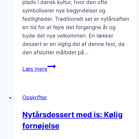
plads i dansk kultur, hvor den ofte
symboliserer nye begyndelser og
festligheder. Traditionelt set er nytårsaften
en tid for at fejre det forgangne år og
byde det nye velkommen. En lækker
dessert er en vigtig del af denne fest, da
den afslutter måltidet på…
Nytårsdessert
Læs mere
med
bær
og
Opskrifter
flødeskum
Nytårsdessert med is: Kølig
fornøjelse