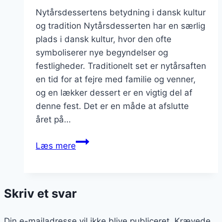
Nytårsdessertens betydning i dansk kultur
og tradition Nytårsdesserten har en særlig
plads i dansk kultur, hvor den ofte
symboliserer nye begyndelser og
festligheder. Traditionelt set er nytårsaften
en tid for at fejre med familie og venner,
og en lækker dessert er en vigtig del af
denne fest. Det er en måde at afslutte
året på…
Nytårsdessert
Læs mere
med
ris
og
Skriv et svar
bær
Din e-mailadresse vil ikke blive publiceret.
Krævede