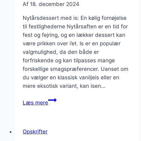
Af
18. december 2024
Nytårsdessert med is: En kølig fornøjelse
til festlighederne Nytårsaften er en tid for
fest og fejring, og en lækker dessert kan
være prikken over i’et. Is er en populær
valgmulighed, da den både er
forfriskende og kan tilpasses mange
forskellige smagspræferencer. Uanset om
du vælger en klassisk vaniljeis eller en
mere eksotisk variant, kan isen…
Nytårsdessert
Læs mere
med
is:
Kølig
Opskrifter
fornøjelse