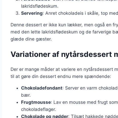
lakridsflødeskum.
Servering
: Anret chokoladeis i skåle, top me
Denne dessert er ikke kun lækker, men også en fr
med den lette lakridsflødeskum og de farverige bæ
glæde dine gæster.
Variationer af nytårsdessert
Der er mange måder at variere en nytårsdessert me
til at gøre din dessert endnu mere spændende:
Chokoladefondant
: Server en varm chokolad
bær.
Frugtmousse
: Lav en mousse med frugt som 
chokoladeflager.
Chokolade og nødder
: Tilsæt hakkede nødder