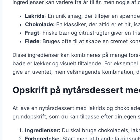
ingredienser kan variere fra år til år, men nogle a
Lakrids
: En unik smag, der tilføjer en spænd
Chokolade
: En klassiker, der altid er et hit, 
Frugt
: Friske bær og citrusfrugter giver en f
Fløde
: Bruges ofte til at skabe en cremet ko
Disse ingredienser kan kombineres på mange forsk
både er lækker og visuelt tiltalende. For eksempe
give en uventet, men velsmagende kombination, de
Opskrift på nytårsdessert me
At lave en nytårsdessert med lakrids og chokoladeis
grundopskrift, som du kan tilpasse efter din egen
Ingredienser
: Du skal bruge chokoladeis, lakri
Forberedelse
: Start med at blande lakridspul