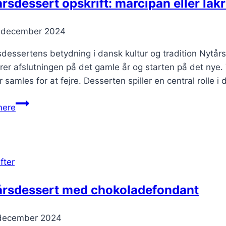
rsdessert opskrift: marcipan eller lak
. december 2024
dessertens betydning i dansk kultur og tradition Nytårs
er afslutningen på det gamle år og starten på det nye. Tr
 samles for at fejre. Desserten spiller en central rolle 
Nytårsdessert
mere
opskrift:
marcipan
eller
lakrids?
fter
årsdessert med chokoladefondant
 december 2024