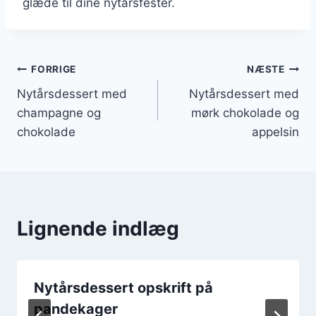
glæde til dine nytårsfester.
Indlægsnavigation
FORRIGE
NÆSTE
Nytårsdessert med
Nytårsdessert med
champagne og
mørk chokolade og
chokolade
appelsin
Lignende indlæg
Nytårsdessert opskrift på
pandekager