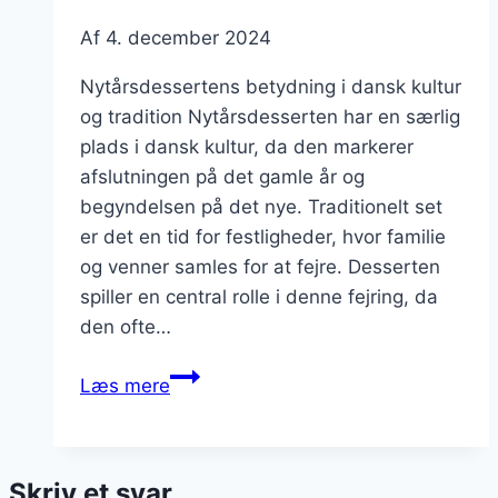
Af
4. december 2024
Nytårsdessertens betydning i dansk kultur
og tradition Nytårsdesserten har en særlig
plads i dansk kultur, da den markerer
afslutningen på det gamle år og
begyndelsen på det nye. Traditionelt set
er det en tid for festligheder, hvor familie
og venner samles for at fejre. Desserten
spiller en central rolle i denne fejring, da
den ofte…
Nytårsdessert
Læs mere
med
hvid
chokolade
Skriv et svar
og