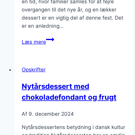
en tid, hvor familier samles for at fejre
overgangen til det nye år, og en lækker
dessert er en vigtig del af denne fest. Det
er en anledning…
Nytårsdessert
Læs mere
med
karamelsauce
og
Opskrifter
friske
bær
Nytårsdessert med
chokoladefondant og frugt
Af
9. december 2024
Nytårsdessertens betydning i dansk kultur