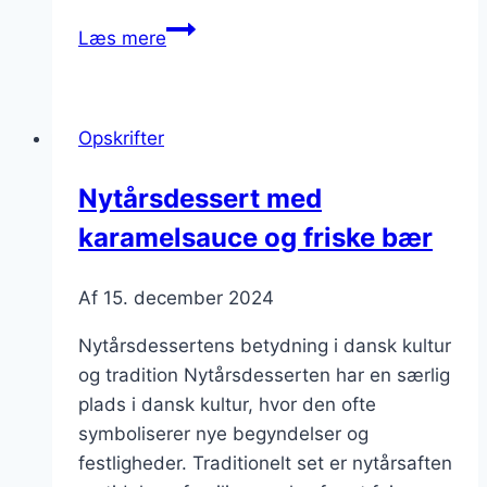
Nytårsdessert
Læs mere
med
friske
bær
Opskrifter
og
is
Nytårsdessert med
karamelsauce og friske bær
Af
15. december 2024
Nytårsdessertens betydning i dansk kultur
og tradition Nytårsdesserten har en særlig
plads i dansk kultur, hvor den ofte
symboliserer nye begyndelser og
festligheder. Traditionelt set er nytårsaften