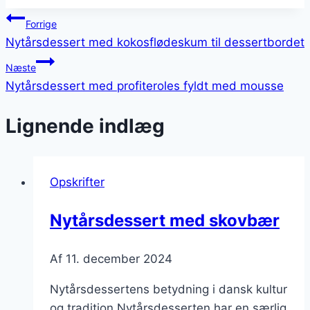
Indlægsnavigation
Forrige
Nytårsdessert med kokosflødeskum til dessertbordet
Næste
Nytårsdessert med profiteroles fyldt med mousse
Lignende indlæg
Opskrifter
Nytårsdessert med skovbær
Af
11. december 2024
Nytårsdessertens betydning i dansk kultur
og tradition Nytårsdesserten har en særlig