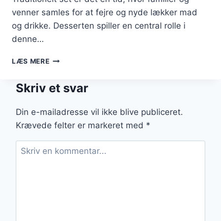
venner samles for at fejre og nyde lækker mad
og drikke. Desserten spiller en central rolle i
denne…
NYTÅRSDESSERT
LÆS MERE
MED
KAFFE
Skriv et svar
OG
CHOKOLADEIS
Din e-mailadresse vil ikke blive publiceret.
Krævede felter er markeret med
*