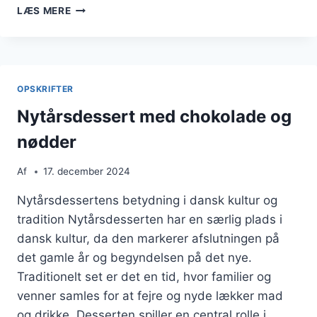
NYTÅRSDESSERT
LÆS MERE
MED
FRISKE
BÆR
OG
MANDLER
OPSKRIFTER
Nytårsdessert med chokolade og
nødder
Af
17. december 2024
Nytårsdessertens betydning i dansk kultur og
tradition Nytårsdesserten har en særlig plads i
dansk kultur, da den markerer afslutningen på
det gamle år og begyndelsen på det nye.
Traditionelt set er det en tid, hvor familier og
venner samles for at fejre og nyde lækker mad
og drikke. Desserten spiller en central rolle i