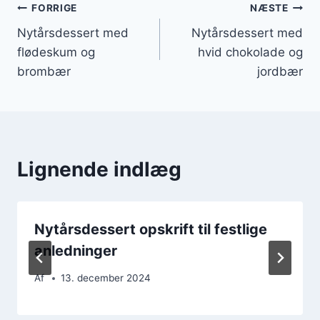
Indlægsnavigation
FORRIGE
NÆSTE
Nytårsdessert med
Nytårsdessert med
flødeskum og
hvid chokolade og
brombær
jordbær
Lignende indlæg
Nytårsdessert opskrift til festlige
anledninger
Af
13. december 2024