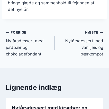
bringe glæde og sammenhold til fejringen af
det nye år.
Indlægsnavigation
FORRIGE
NÆSTE
Nytårsdessert med
Nytårsdessert med
jordbær og
vaniljeis og
chokoladefondant
bærkompot
Lignende indlæg
Nytårsdessert med kirsebær og