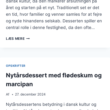
dansk kultur, da den markerer afslutningen på
året og starten på et nyt. Traditionelt set er det
en tid, hvor familier og venner samles for at fejre
og nyde hinandens selskab. Desserten spiller en
central rolle i denne festlighed, da den ofte…
NYTÅRSDESSERT
LÆS MERE
MED
KAGE:
EN
SØD
AFSLUTNING
OPSKRIFTER
PÅ
ÅRET
Nytårsdessert med flødeskum og
marcipan
Af
27. december 2024
Nytårsdessertens betydning i dansk kultur og