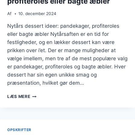
profiteroles eller bagte æbler
Af
10. december 2024
Nytårs dessert ideer: pandekager, profiteroles
eller bagte æbler Nytårsaften er en tid for
festligheder, og en lækker dessert kan være
prikken over i’et. Der er mange muligheder at
vælge imellem, men tre af de mest populære valg
er pandekager, profiteroles og bagte æbler. Hver
dessert har sin egen unikke smag og
præsentation, hvilket gør dem…
NYTÅRS
LÆS MERE
DESSERT
IDEER:
PANDEKAGER,
PROFITEROLES
ELLER
OPSKRIFTER
BAGTE