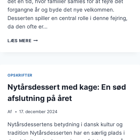
det en tid, hvor familier samles for at fejre det
forgangne år og byde det nye velkommen.
Desserten spiller en central rolle i denne fejring,
da den ofte er…
NYTÅRSDESSERT
LÆS MERE
MED
SØDE
KARTOFLER
OG
FLØDESKUM
OPSKRIFTER
Nytårsdessert med kage: En sød
afslutning på året
Af
17. december 2024
Nytårsdessertens betydning i dansk kultur og
tradition Nytårsdesserten har en særlig plads i