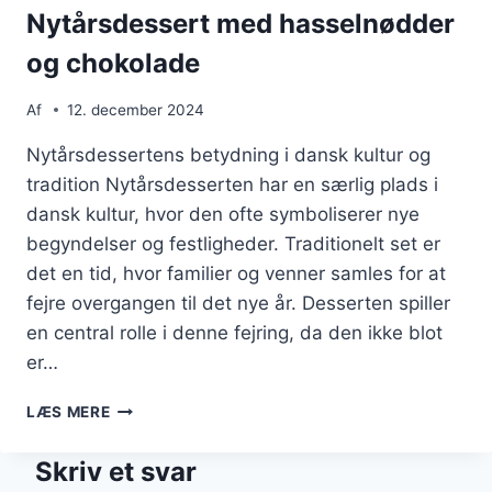
ÆBLER
Nytårsdessert med hasselnødder
og chokolade
Af
12. december 2024
Nytårsdessertens betydning i dansk kultur og
tradition Nytårsdesserten har en særlig plads i
dansk kultur, hvor den ofte symboliserer nye
begyndelser og festligheder. Traditionelt set er
det en tid, hvor familier og venner samles for at
fejre overgangen til det nye år. Desserten spiller
en central rolle i denne fejring, da den ikke blot
er…
NYTÅRSDESSERT
LÆS MERE
MED
HASSELNØDDER
Skriv et svar
OG