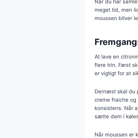
Når du har samlet
meget tid, men lid
moussen bliver let
Fremgangs
At lave en citron
flere trin. Først 
er vigtigt for at 
Dernæst skal du 
creme fraiche og c
konsistens. Når a
sætte dem i kølesk
Når moussen er kl