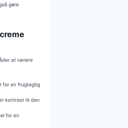
også gøre
g creme
der at variere
 for en frugtagtig
r kontrast til den
nel for en