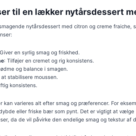
er til en lækker nytårsdessert m
elsmagende nytårsdessert med citron og creme fraiche, 
nser:
 Giver en syrlig smag og friskhed.
he
: Tilføjer en cremet og rig konsistens.
 sødme og balance i smagen.
r at stabilisere moussen.
uftig konsistens.
r kan varieres alt efter smag og præferencer. For eksemp
 dybde eller friske bær som pynt. Det er vigtigt at vælge
nser, da de vil påvirke den endelige smag og tekstur af 