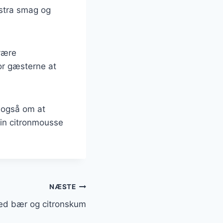
kstra smag og
være
or gæsterne at
 også om at
din citronmousse
NÆSTE
ed bær og citronskum