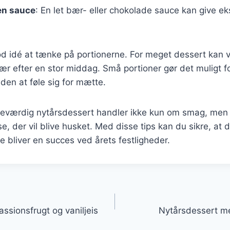
en sauce
: En let bær- eller chokolade sauce kan give e
od idé at tænke på portionerne. For meget dessert kan 
r efter en stor middag. Små portioner gør det muligt f
en at føle sig for mætte.
eværdig nytårsdessert handler ikke kun om smag, men
e, der vil blive husket. Med disse tips kan du sikre, at 
 bliver en succes ved årets festligheder.
gation
ssionsfrugt og vaniljeis
Nytårsdessert m