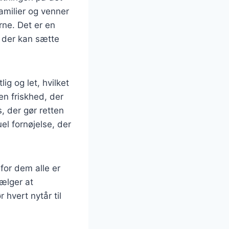
amilier og venner
rne. Det er en
 der kan sætte
ig og let, hvilket
en friskhed, der
, der gør retten
l fornøjelse, der
 for dem alle er
ælger at
 hvert nytår til