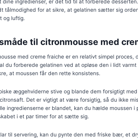
 dine ingredienser, er det tid til at forberede desserten
t tålmodighed for at sikre, at gelatinen sætter sig ordent
 og luftig.
måde til citronmousse med crem
mousse med creme fraiche er en relativt simpel proces, 
skal du forberede gelatinen ved at opløse den i lidt varmt
sikre, at moussen får den rette konsistens.
piske æggehviderne stive og blande dem forsigtigt med
itronsaft. Det er vigtigt at være forsigtig, så du ikke mi
lle ingredienserne er blandet, kan du hælde moussen i 
abet i et par timer for at sætte sig.
ar til servering, kan du pynte den med friske bær, et dry