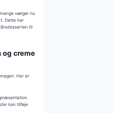
g mange vælger nu
t. Dette har
tårsdesserten til
on og creme
 smagen. Her er
 præsentation.
ter kan tilføje