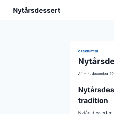
Fortsæt
Nytårsdessert
til
indhold
OPSKRIFTER
Nytårsde
Af
4. december 2
Nytårsdes
tradition
Nytårsdesserten h