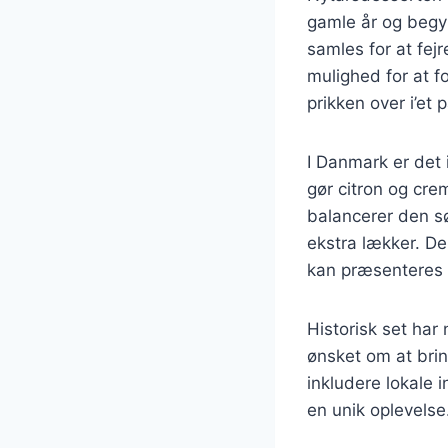
gamle år og begyn
samles for at fejr
mulighed for at f
prikken over i’et
I Danmark er det 
gør citron og cre
balancerer den sø
ekstra lækker. De
kan præsenteres 
Historisk set har 
ønsket om at bri
inkludere lokale i
en unik oplevelse