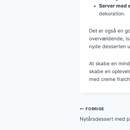
Server med 
dekoration.
Det er også en g
overvældende, isæ
nyde desserten ud
At skabe en mind
skabe en oplevels
med creme fraiche
Indlægsnavi
FORRIGE
Nytårsdessert med pa