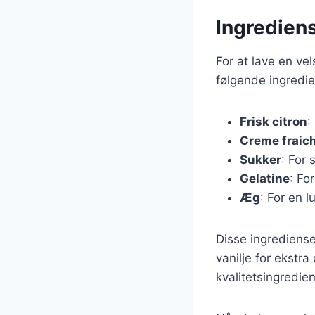
Ingrediens
For at lave en v
følgende ingredie
Frisk citron
:
Creme fraic
Sukker
: For
Gelatine
: Fo
Æg
: For en l
Disse ingrediense
vanilje for ekstra
kvalitetsingredie