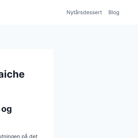
Nytårsdessert
Blog
aiche
 og
utningen på det