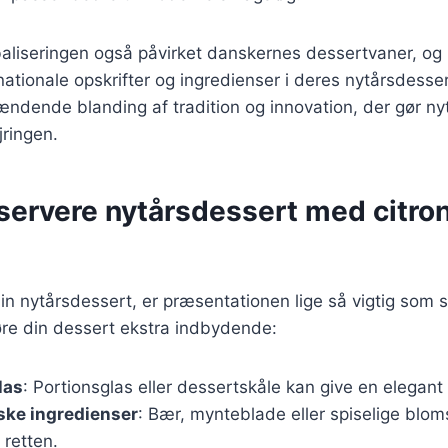
aliseringen også påvirket danskernes dessertvaner, o
rnationale opskrifter og ingredienser i deres nytårsdesser
pændende blanding af tradition og innovation, der gør ny
jringen.
t servere nytårsdessert med citr
in nytårsdessert, er præsentationen lige så vigtig som
 gøre din dessert ekstra indbydende:
las
: Portionsglas eller dessertskåle kan give en elegant
ske ingredienser
: Bær, mynteblade eller spiselige bloms
l retten.