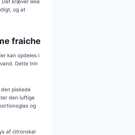
. Det kræver ikke
ligt, og at
e fraiche
der kan opdeles i
 vand. Dette trin
 den piskede
ster den luftige
portionsglas og
s af citronskal