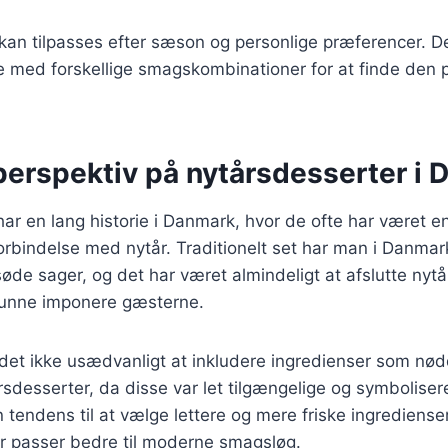
 kan tilpasses efter sæson og personlige præferencer. D
e med forskellige smagskombinationer for at finde den 
 perspektiv på nytårsdesserter i
ar en lang historie i Danmark, hvor de ofte har været en
forbindelse med nytår. Traditionelt set har man i Danmar
søde sager, og det har været almindeligt at afslutte n
kunne imponere gæsterne.
det ikke usædvanligt at inkludere ingredienser som nødde
rsdesserter, da disse var let tilgængelige og symboliser
 tendens til at vælge lettere og mere friske ingrediense
er passer bedre til moderne smagsløg.