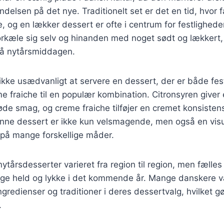
delsen på det nye. Traditionelt set er det en tid, hvor f
e, og en lækker dessert er ofte i centrum for festlighede
orkæle sig selv og hinanden med noget sødt og lækkert,
 på nytårsmiddagen.
ikke usædvanligt at servere en dessert, der er både festl
me fraiche til en populær kombination. Citronsyren giver 
de smag, og creme fraiche tilføjer en cremet konsistens
nne dessert er ikke kun velsmagende, men også en visue
på mange forskellige måder.
nytårsdesserter varieret fra region til region, men fælles
nge held og lykke i det kommende år. Mange danskere v
ngredienser og traditioner i deres dessertvalg, hvilket gør
.