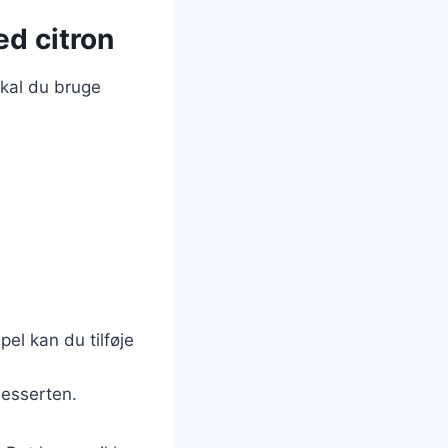
ed citron
skal du bruge
el kan du tilføje
desserten.