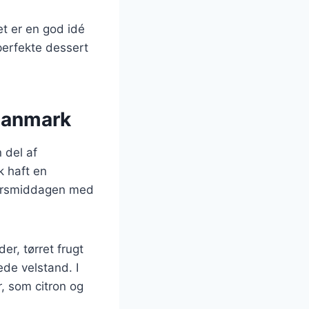
et er en god idé
perfekte dessert
 Danmark
 del af
k haft en
ytårsmiddagen med
r, tørret frugt
ede velstand. I
r, som citron og