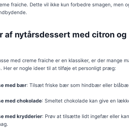
 creme fraiche. Dette vil ikke kun forbedre smagen, men 
indbydende.
r af nytårsdessert med citron o
sse med creme fraiche er en klassiker, er der mange må
Her er nogle ideer til at tilføje et personligt præg:
se med bær
: Tilsæt friske bær som hindbær eller blåbær
e med chokolade
: Smeltet chokolade kan give en lække
e med krydderier
: Prøv at tilsætte lidt ingefær eller ka
ag.