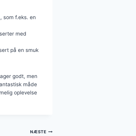
, som f.eks. en
serter med
sert på en smuk
mager godt, men
fantastisk måde
mmelig oplevelse
NÆSTE