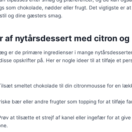
gs som chokolade, nødder eller frugt. Det vigtigste er at 
n stil og dine gæsters smag.
r af nytårsdessert med citron o
æg er de primære ingredienser i mange nytårsdesserter, 
isse opskrifter på. Her er nogle ideer til at tilføje et per
Tilsæt smeltet chokolade til din citronmousse for en læ
friske bær eller andre frugter som topping for at tilføje f
Prøv at tilsætte et strejf af kanel eller ingefær for at giv
one.