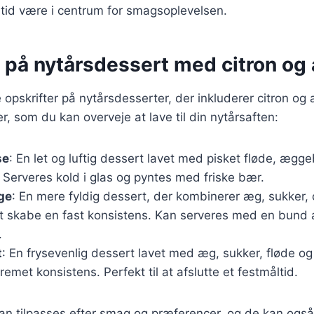
altid være i centrum for smagsoplevelsen.
r på nytårsdessert med citron og
opskrifter på nytårsdesserter, der inkluderer citron og 
r, som du kan overveje at lave til din nytårsaften:
se
: En let og luftig dessert lavet med pisket fløde, æg
. Serveres kold i glas og pyntes med friske bær.
ge
: En mere fyldig dessert, der kombinerer æg, sukker, 
at skabe en fast konsistens. Kan serveres med en bund af
.
t
: En frysevenlig dessert lavet med æg, sukker, fløde og 
cremet konsistens. Perfekt til at afslutte et festmåltid.
kan tilpasses efter smag og præferencer, og de kan ogs