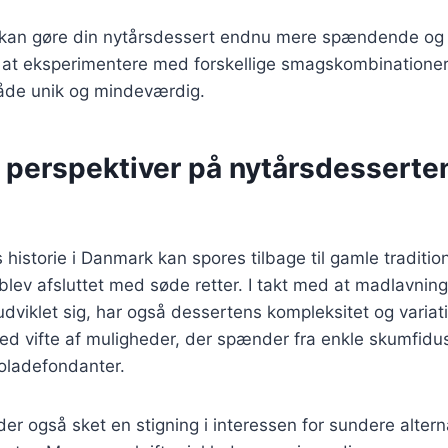
r kan gøre din nytårsdessert endnu mere spændende og 
 at eksperimentere med forskellige smagskombinatione
både unik og mindeværdig.
e perspektiver på nytårsdesserte
historie i Danmark kan spores tilbage til gamle tradition
 blev afsluttet med søde retter. I takt med at madlavnin
udviklet sig, har også dessertens kompleksitet og variat
red vifte af muligheder, der spænder fra enkle skumfidus
oladefondanter.
der også sket en stigning i interessen for sundere alterna