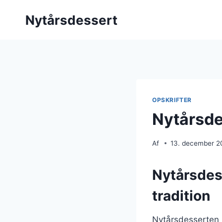
Fortsæt
Nytårsdessert
til
indhold
OPSKRIFTER
Nytårsde
Af
13. december 2
Nytårsdes
tradition
Nytårsdesserten h