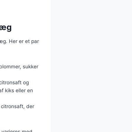
 æg
æg. Her er et par
geblommer, sukker
citronsaft og
 kiks eller en
citronsaft, der
å varieres med