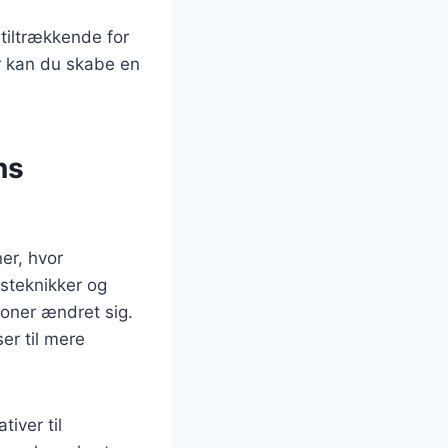
tiltrækkende for
r kan du skabe en
ns
er, hvor
gsteknikker og
ioner ændret sig.
er til mere
tiver til