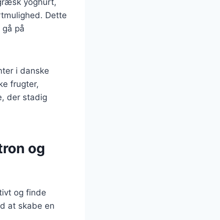
 græsk yoghurt,
rtmulighed. Dette
t gå på
nter i danske
ke frugter,
e, der stadig
tron og
ivt og finde
med at skabe en