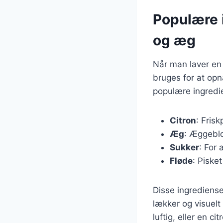
Populære i
og æg
Når man laver en 
bruges for at op
populære ingredie
Citron
: Fris
Æg
: Æggeblo
Sukker
: For 
Fløde
: Pisket
Disse ingrediens
lækker og visuelt
luftig, eller en 