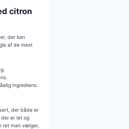
d citron
er, der kan
gle af de mest
ag.
ens.
åelig ingrediens.
ert, der både er
der er let og
en ret man vælger,