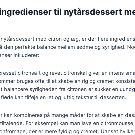
ngredienser til nytårsdessert me
nytårsdessert med citron og æg, er der flere ingrediens
nå den perfekte balance mellem sødme og syrlighed. No
nser inkluderer:
kpresset citronsaft og revet citronskal giver en intens sm
mmer bruges ofte til at skabe en rig og cremet konsist
at balancere syrligheden fra citronen er sukker en uundg
 fløde kan tilføje en let og luftig tekstur til desserten.
er kan kombineres på mange måder for at skabe en dess
 tiltalende. For eksempel kan man lave en citronmousse, 
citronfromage, der er mere fyldig og cremet. Uanset hvilk