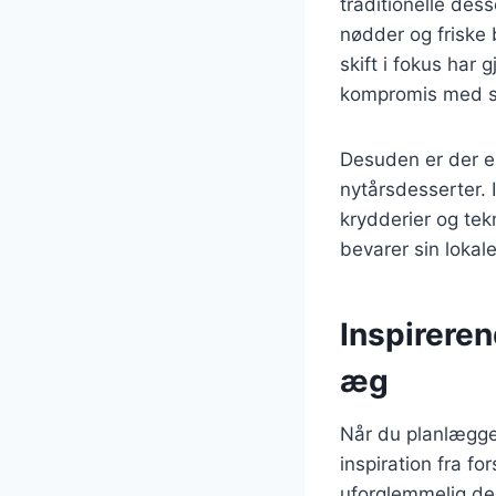
traditionelle des
nødder og friske 
skift i fokus har 
kompromis med 
Desuden er der en
nytårsdesserter. I
krydderier og tekn
bevarer sin lokal
Inspireren
æg
Når du planlægger
inspiration fra fo
uforglemmelig de