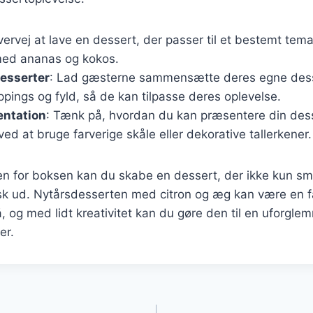
vervej at lave en dessert, der passer til et bestemt tema
 med ananas og kokos.
desserter
: Lad gæsterne sammensætte deres egne des
oppings og fyld, så de kan tilpasse deres oplevelse.
entation
: Tænk på, hvordan du kan præsentere din des
ved at bruge farverige skåle eller dekorative tallerkener.
n for boksen kan du skabe en dessert, der ikke kun s
isk ud. Nytårsdesserten med citron og æg kan være en 
å, og med lidt kreativitet kan du gøre den til en uforgle
er.
gation