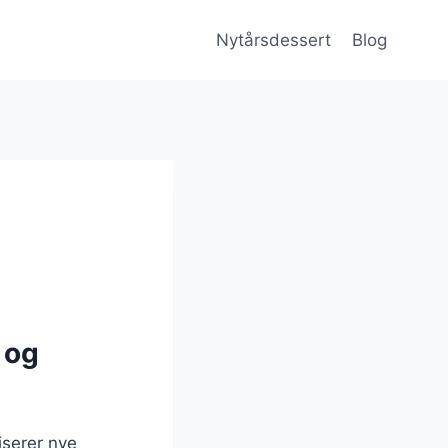
Nytårsdessert
Blog
 og
iserer nye