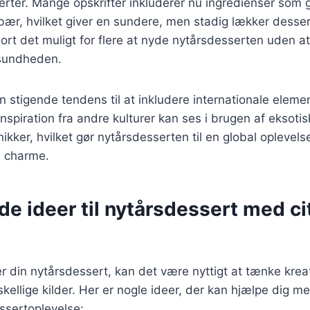
serter. Mange opskrifter inkluderer nu ingredienser som
bær, hvilket giver en sundere, men stadig lækker desse
gjort det muligt for flere at nyde nytårsdesserten uden a
sundheden.
 stigende tendens til at inkludere internationale eleme
nspiration fra andre kulturer kan ses i brugen af eksotis
ikker, hvilket gør nytårsdesserten til en global oplevels
e charme.
de ideer til nytårsdessert med ci
 din nytårsdessert, kan det være nyttigt at tænke kreat
rskellige kilder. Her er nogle ideer, der kan hjælpe dig 
ssertoplevelse: