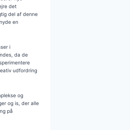
ejre det
tig del af denne
 nyde en
ser i
endes, da de
eksperimentere
eativ udfordring
omplekse og
r og is, der alle
ing på