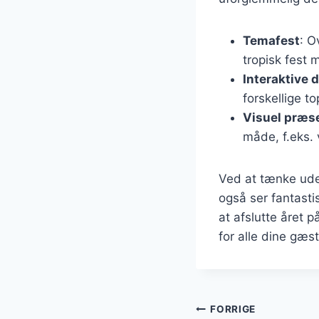
Temafest
: O
tropisk fest
Interaktive 
forskellige t
Visuel præs
måde, f.eks. 
Ved at tænke ude
også ser fantast
at afslutte året p
for alle dine gæst
Indlægsnavi
FORRIGE