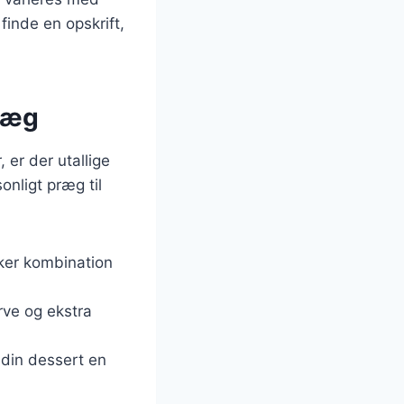
finde en opskrift,
g æg
er der utallige
sonligt præg til
kker kombination
arve og ekstra
e din dessert en