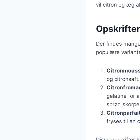
vil citron og æg 
Opskrifte
Der findes mange 
populære variante
Citronmous
og citronsaft
Citronfroma
gelatine for 
sprød skorpe
Citronparfai
fryses til en 
Disse opskrifter 