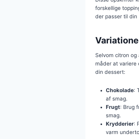
forskellige toppin
der passer til di
Variatione
Selvom citron og 
måder at variere d
din dessert:
Chokolade
: 
af smag.
Frugt
: Brug 
smag.
Krydderier
: 
varm undert