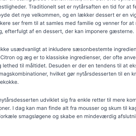
tligheder. Traditionelt set er nytårsaften en tid for at f
byde det nye velkommen, og en lækker dessert er en vig
ere ser frem til at samles med familie og venner for at
, efterfulgt af en dessert, der kan imponere gæsterne.
 ikke usædvanligt at inkludere sæsonbestemte ingredien
Citron og æg er to klassiske ingredienser, der ofte anv
og lethed til måltidet. Desuden er der en tendens til at 
magskombinationer, hvilket gør nytårsdesserten til en kr
ekokke.
 nytårsdesserten udviklet sig fra enkle retter til mere k
ner. I dag kan man finde alt fra mousser og skum til kage
at forkæle smagsløgene og skabe en mindeværdig afslutn