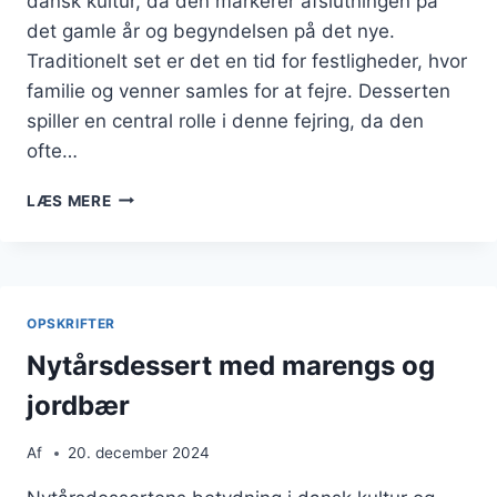
dansk kultur, da den markerer afslutningen på
det gamle år og begyndelsen på det nye.
Traditionelt set er det en tid for festligheder, hvor
familie og venner samles for at fejre. Desserten
spiller en central rolle i denne fejring, da den
ofte…
NYTÅRSDESSERT
LÆS MERE
MED
KAGE
OG
KARAMEL
OPSKRIFTER
Nytårsdessert med marengs og
jordbær
Af
20. december 2024