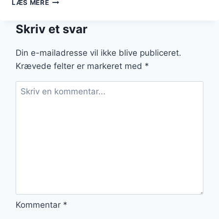
LÆS MERE
MED
JORDBÆR:
Skriv et svar
SØDME
FRA
HAVEN
Din e-mailadresse vil ikke blive publiceret.
Krævede felter er markeret med
*
Kommentar
*