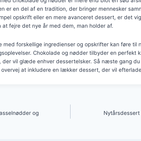
med chokolade og nødder er mere end blot en sød afsl
den er en del af en tradition, der bringer mennesker s
pel opskrift eller en mere avanceret dessert, er det vig
 at fejre det nye år med dem, man holder af.
 med forskellige ingredienser og opskrifter kan føre til 
plevelser. Chokolade og nødder tilbyder en perfekt k
 der vil glæde enhver dessertelsker. Så næste gang du
vervej at inkludere en lækker dessert, der vil efterlade 
gation
asselnødder og
Nytårsdessert