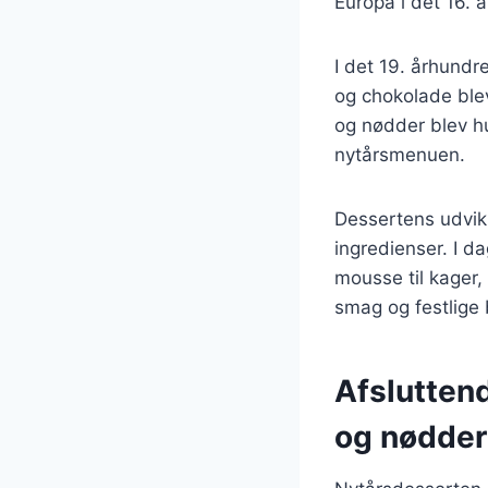
Europa i det 16. 
I det 19. århundr
og chokolade blev
og nødder blev hu
nytårsmenuen.
Dessertens udvik
ingredienser. I da
mousse til kager, 
smag og festlige
Afslutten
og nødder