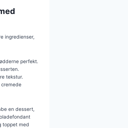
 med
e ingredienser,
nødderne perfekt.
esserten.
re tekstur.
je cremede
abe en dessert,
koladefondant
g toppet med