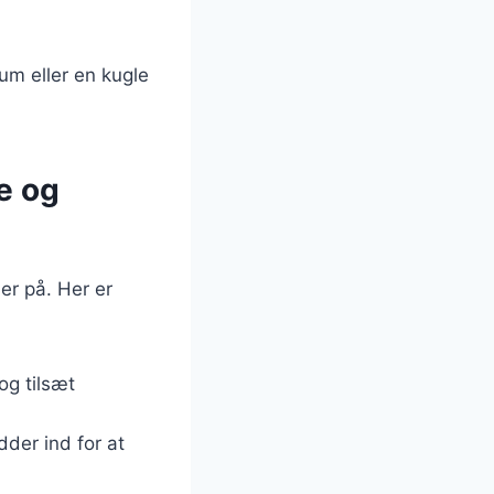
um eller en kugle
e og
r på. Her er
og tilsæt
der ind for at