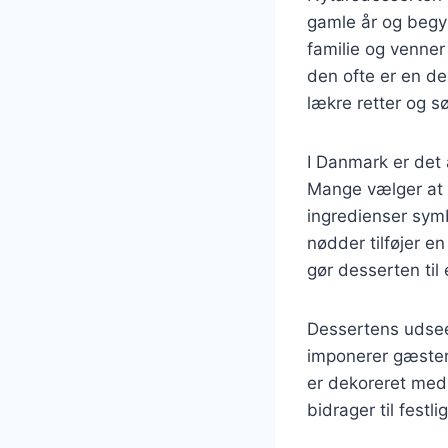
gamle år og begyn
familie og venner 
den ofte er en d
lækre retter og s
I Danmark er det
Mange vælger at 
ingredienser symb
nødder tilføjer e
gør desserten til
Dessertens udsee
imponerer gæstern
er dekoreret med 
bidrager til fest