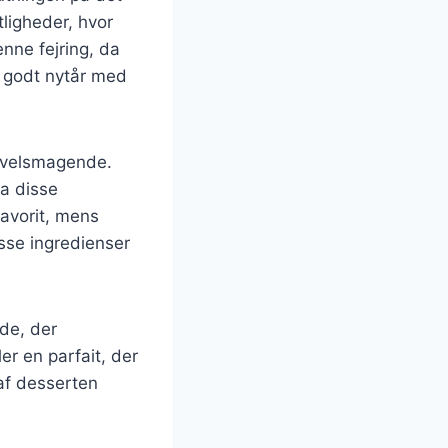
tligheder, hvor
enne fejring, da
n godt nytår med
g velsmagende.
a disse
favorit, mens
isse ingredienser
de, der
r en parfait, der
 af desserten