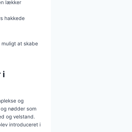
en lækker
ys hakkede
t muligt at skabe
 i
omplekse og
er og nødder som
ed og velstand.
lev introduceret i