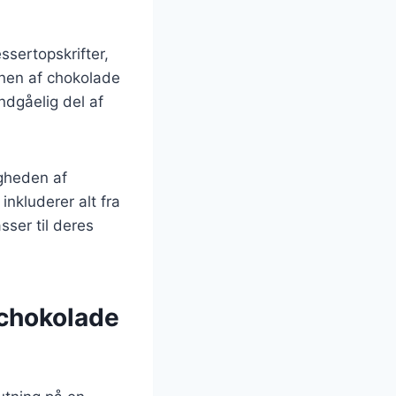
sertopskrifter,
onen af chokolade
ndgåelig del af
igheden af
inkluderer alt fra
sser til deres
 chokolade