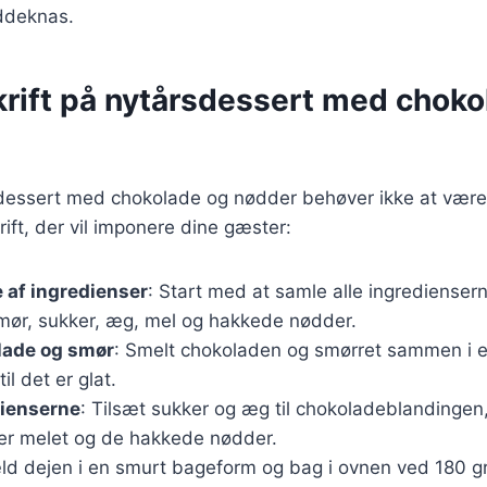
ddeknas.
krift på nytårsdessert med choko
sdessert med chokolade og nødder behøver ikke at være
rift, der vil imponere dine gæster:
 af ingredienser
: Start med at samle alle ingredienser
mør, sukker, æg, mel og hakkede nødder.
lade og smør
: Smelt chokoladen og smørret sammen i e
l det er glat.
dienserne
: Tilsæt sukker og æg til chokoladeblandingen,
ter melet og de hakkede nødder.
ld dejen i en smurt bageform og bag i ovnen ved 180 gr