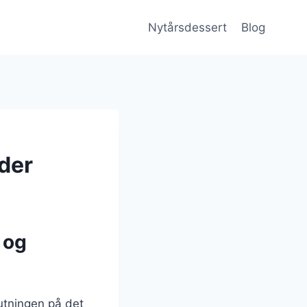
Nytårsdessert
Blog
der
 og
utningen på det