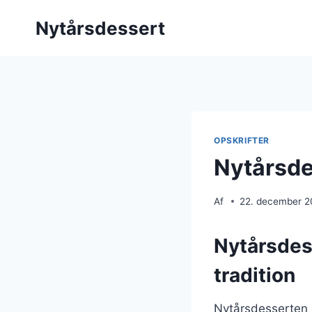
Fortsæt
Nytårsdessert
til
indhold
OPSKRIFTER
Nytårsde
Af
22. december 
Nytårsdes
tradition
Nytårsdesserten h