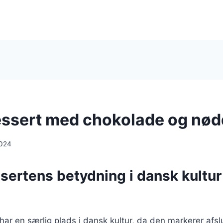
ssert med chokolade og nød
2024
sertens betydning i dansk kultur
ar en særlig plads i dansk kultur, da den markerer afsl