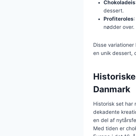
Chokoladeis
dessert.
Profiteroles
nødder over.
Disse variationer
en unik dessert, d
Historiske
Danmark
Historisk set har
dekadente kreatio
en del af nytårsf
Med tiden er chok