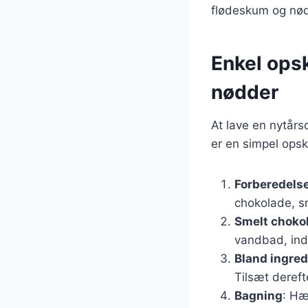
flødeskum og nø
Enkel ops
nødder
At lave en nytår
er en simpel opsk
Forberedelse
chokolade, s
Smelt choko
vandbad, indti
Bland ingre
Tilsæt deref
Bagning
: Hæ