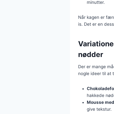
minutter.
Når kagen er fær
is. Det er en dess
Variation
nødder
Der er mange måd
nogle ideer til at 
Chokoladef
hakkede nødd
Mousse med
give tekstur.