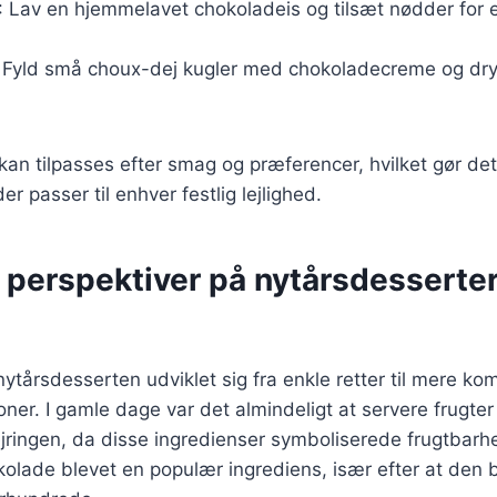
: Lav en hjemmelavet chokoladeis og tilsæt nødder for 
: Fyld små choux-dej kugler med chokoladecreme og dr
 kan tilpasses efter smag og præferencer, hvilket gør de
er passer til enhver festlig lejlighed.
 perspektiver på nytårsdesserter
 nytårsdesserten udviklet sig fra enkle retter til mere k
ner. I gamle dage var det almindeligt at servere frugt
ejringen, da disse ingredienser symboliserede frugtbarh
olade blevet en populær ingrediens, især efter at den b