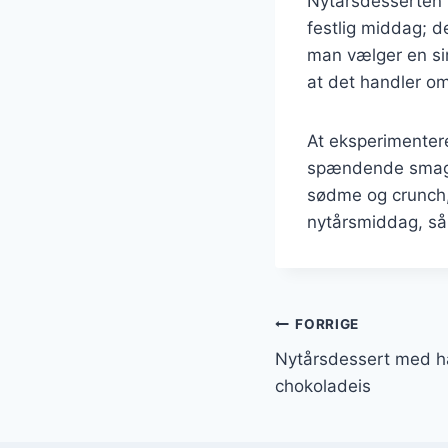
Nytårsdesserten 
festlig middag; 
man vælger en sim
at det handler om
At eksperimentere
spændende smagso
sødme og crunch,
nytårsmiddag, så o
Indlægsnavi
FORRIGE
Nytårsdessert med h
chokoladeis