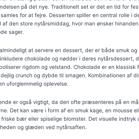
delsen på det nye. Traditionelt set er det en tid for fes
samles for at fejre. Desserten spiller en central rolle i d
el af den store nytårsmiddag, hvor man ønsker hinande
øde sager.
 almindeligt at servere en dessert, der er både smuk o
inkludere chokolade og nødder i deres nytårsdessert, d
oliserer rigdom og velstand. Chokolade er en klassisk 
n dejlig crunch og dybde til smagen. Kombinationen af d
 en uforglemmelig oplevelse.
nde er også vigtigt, da den ofte præsenteres på en må
e. Det kan være i form af en smuk kage, en mousse elle
friske bær eller spiselige blomster. Det visuelle indtryk
ligheden og glæden ved nytårsaften.