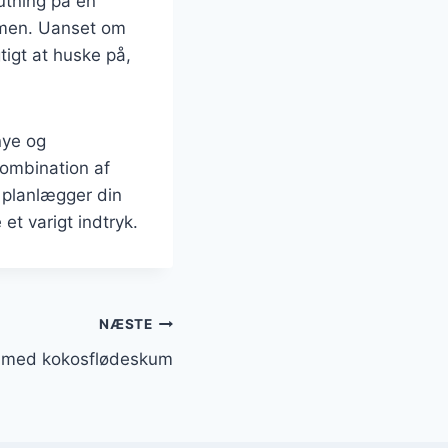
utning på en
ammen. Uanset om
tigt at huske på,
nye og
ombination af
 planlægger din
et varigt indtryk.
NÆSTE
 med kokosflødeskum