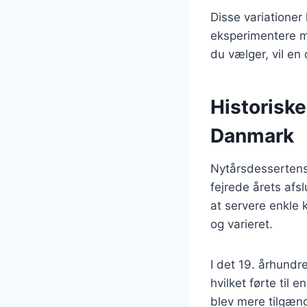
Disse variationer
eksperimentere m
du vælger, vil e
Historiske
Danmark
Nytårsdessertens 
fejrede årets afsl
at servere enkle 
og varieret.
I det 19. århund
hvilket førte til 
blev mere tilgæng