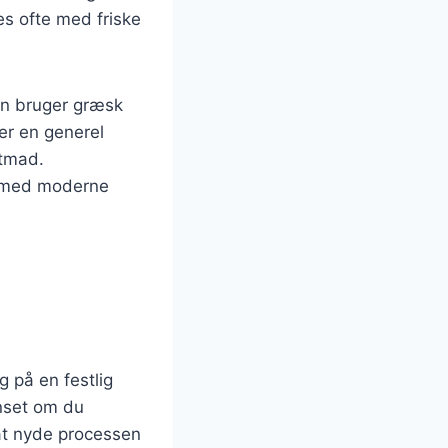
s ofte med friske
an bruger græsk
ler en generel
stmad.
n med moderne
 på en festlig
nset om du
 at nyde processen