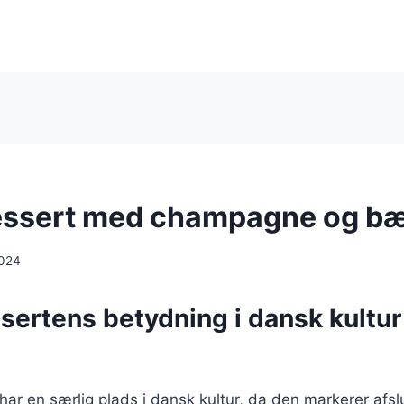
essert med champagne og b
2024
sertens betydning i dansk kultur
ar en særlig plads i dansk kultur, da den markerer afsl