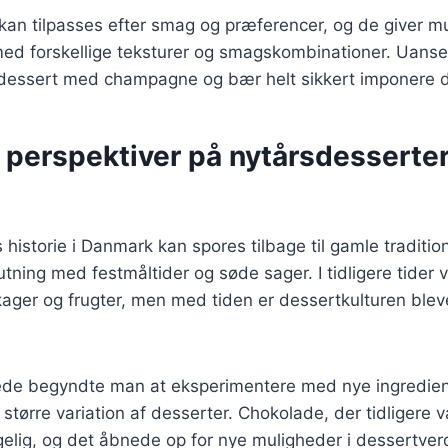
 kan tilpasses efter smag og præferencer, og de giver mu
ed forskellige teksturer og smagskombinationer. Uanset 
n dessert med champagne og bær helt sikkert imponere 
 perspektiver på nytårsdesserter
historie i Danmark kan spores tilbage til gamle traditio
utning med festmåltider og søde sager. I tidligere tider 
kager og frugter, men med tiden er dessertkulturen ble
rede begyndte man at eksperimentere med nye ingredien
en større variation af desserter. Chokolade, der tidligere 
elig, og det åbnede op for nye muligheder i dessertver