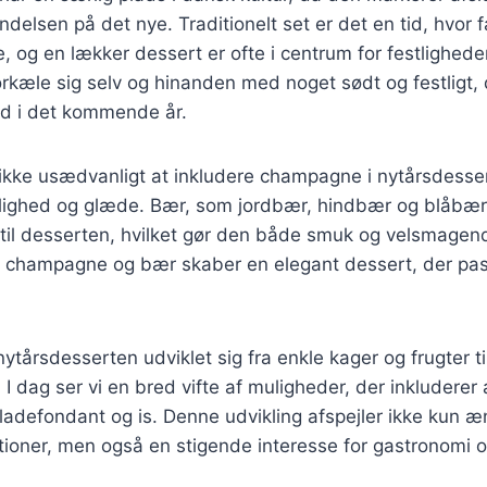
delsen på det nye. Traditionelt set er det en tid, hvor f
e, og en lækker dessert er ofte i centrum for festlighede
orkæle sig selv og hinanden med noget sødt og festligt,
nd i det kommende år.
 ikke usædvanligt at inkludere champagne i nytårsdesse
lighed og glæde. Bær, som jordbær, hindbær og blåbær, 
 til desserten, hvilket gør den både smuk og velsmagen
 champagne og bær skaber en elegant dessert, der passe
 nytårsdesserten udviklet sig fra enkle kager og frugter 
. I dag ser vi en bred vifte af muligheder, der inkluderer
ladefondant og is. Denne udvikling afspejler ikke kun æn
tioner, men også en stigende interesse for gastronomi 