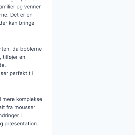
amilier og venner
rne. Det er en
 der kan bringe
rten, da boblerne
tilføjer en
de.
r perfekt til
til mere komplekse
 alt fra mousser
dringer i
og præsentation.