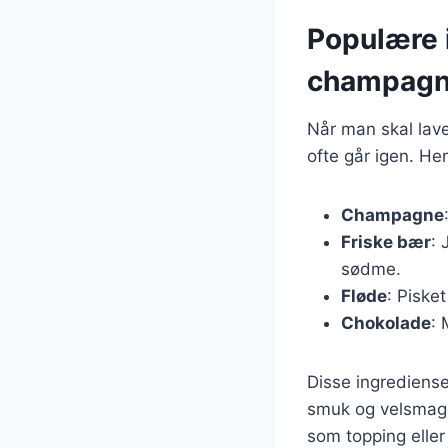
Populære 
champagn
Når man skal lav
ofte går igen. He
Champagne
Friske bær
: 
sødme.
Fløde
: Piske
Chokolade
: 
Disse ingrediens
smuk og velsmag
som topping ell