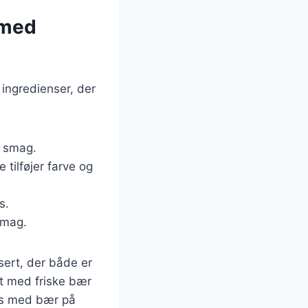
 med
ingredienser, der
g smag.
tilføjer farve og
s.
 smag.
ert, der både er
 med friske bær
es med bær på