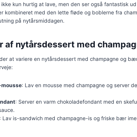
ikke kun hurtig at lave, men den ser også fantastisk u
ær kombineret med den lette fløde og boblerne fra cha
slutning på nytårsmiddagen.
er af nytårsdessert med champa
er at variere en nytårsdessert med champagne og bær 
rveje:
-mousse
: Lav en mousse med champagne og server d
ondant
: Server en varm chokoladefondant med en skef
auce.
: Lav is-sandwich med champagne-is og friske bær ime