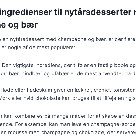
ingredienser til nytårsdesserter
e og bær
e en nytårsdessert med champagne og bær, er der flere 
r er nogle af de mest populære:
: Den vigtigste ingrediens, der tilføjer en festlig boble o
Jordbær, hindbær og blåbær er de mest anvendte, da de 
t fløde eller flødeskum giver en lækker, cremet konsisten
Mørk eller hvid chokolade kan bruges til at tilføje en rig
er kan kombineres på mange måder for at skabe en dess
ende. For eksempel kan man lave en champagne-sorbet
er en mousse med champagne og chokolade, der server