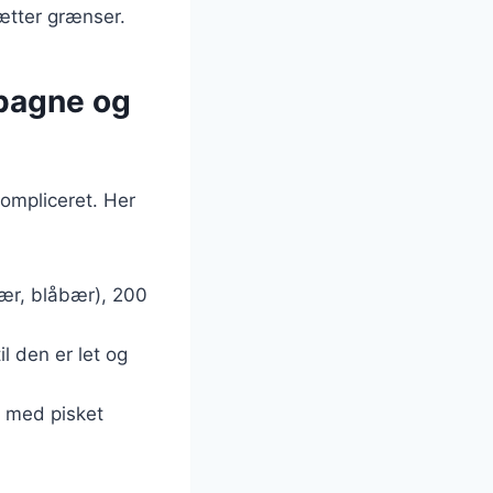
ætter grænser.
mpagne og
ompliceret. Her
bær, blåbær), 200
l den er let og
p med pisket