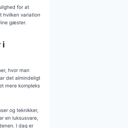
lighed for at
hvilken variation
dine gæster.
 i
ner, hvor man
var det almindeligt
vet mere kompleks
ser og teknikker,
var en luksusvare,
denen. I dag er