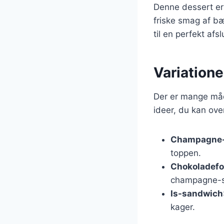
Denne dessert er 
friske smag af b
til en perfekt af
Variation
Der er mange måd
ideer, du kan ove
Champagne
toppen.
Chokoladef
champagne-s
Is-sandwich
kager.