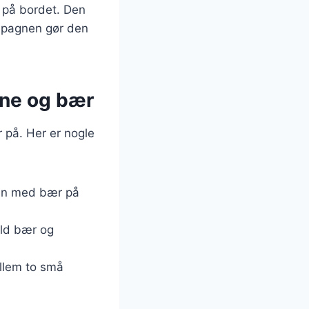
d på bordet. Den
mpagnen gør den
gne og bær
på. Her er nogle
en med bær på
uld bær og
llem to små