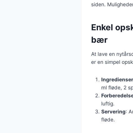
siden. Muligheder
Enkel ops
bær
At lave en nytår
er en simpel opsk
Ingrediense
ml fløde, 2 s
Forberedels
luftig.
Servering
: A
fløde.