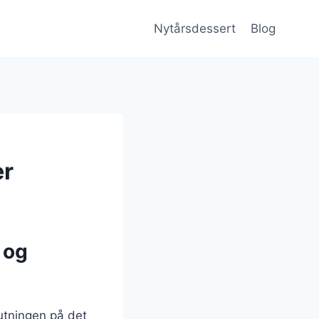
Nytårsdessert
Blog
ær
 og
utningen på det