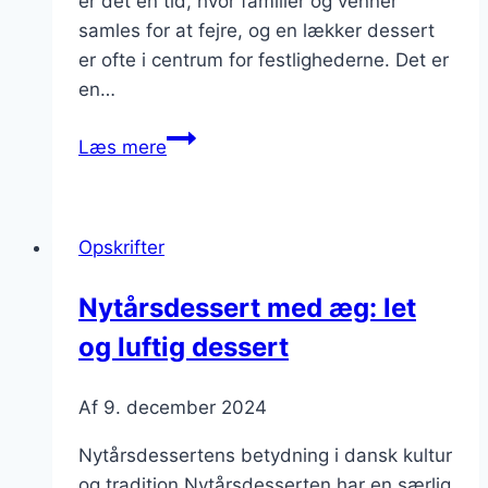
er det en tid, hvor familier og venner
samles for at fejre, og en lækker dessert
er ofte i centrum for festlighederne. Det er
en…
Nytårsdessert
Læs mere
med
mousse
og
Opskrifter
bær
Nytårsdessert med æg: let
og luftig dessert
Af
9. december 2024
Nytårsdessertens betydning i dansk kultur
og tradition Nytårsdesserten har en særlig