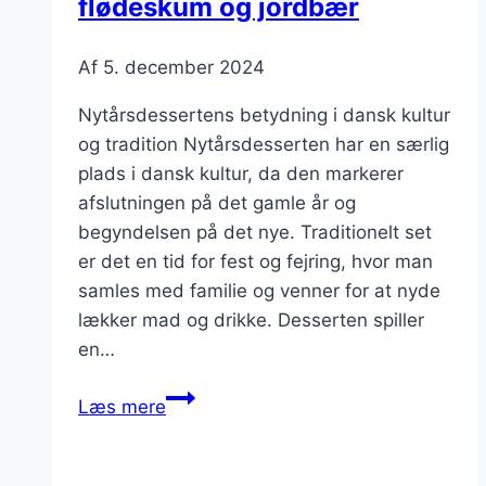
flødeskum og jordbær
Af
5. december 2024
Nytårsdessertens betydning i dansk kultur
og tradition Nytårsdesserten har en særlig
plads i dansk kultur, da den markerer
afslutningen på det gamle år og
begyndelsen på det nye. Traditionelt set
er det en tid for fest og fejring, hvor man
samles med familie og venner for at nyde
lækker mad og drikke. Desserten spiller
en…
Nytårsdessert
Læs mere
med
flødeskum
og