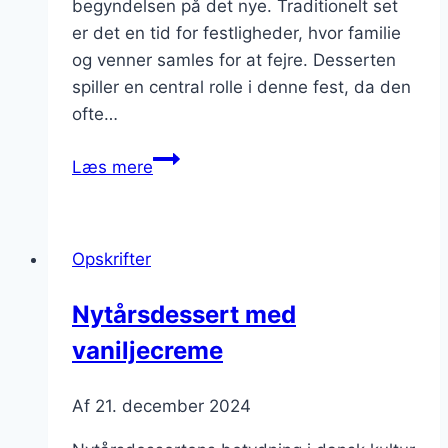
begyndelsen på det nye. Traditionelt set
er det en tid for festligheder, hvor familie
og venner samles for at fejre. Desserten
spiller en central rolle i denne fest, da den
ofte…
Nytårsdessert
Læs mere
med
chokolade
og
Opskrifter
nødder
Nytårsdessert med
vaniljecreme
Af
21. december 2024