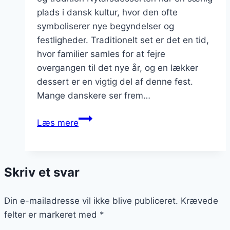
plads i dansk kultur, hvor den ofte
symboliserer nye begyndelser og
festligheder. Traditionelt set er det en tid,
hvor familier samles for at fejre
overgangen til det nye år, og en lækker
dessert er en vigtig del af denne fest.
Mange danskere ser frem…
Nytårsdessert
Læs mere
med
æg:
let
Skriv et svar
og
luftig
Din e-mailadresse vil ikke blive publiceret.
dessert
Krævede
felter er markeret med
*