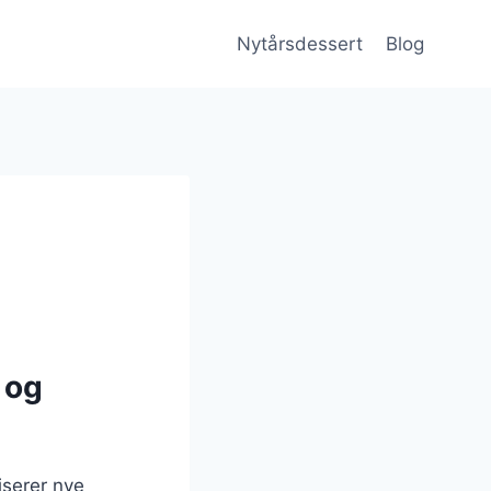
Nytårsdessert
Blog
 og
iserer nye