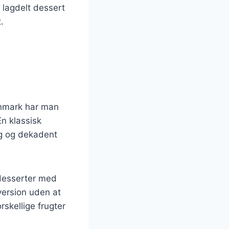
lagdelt dessert
.
Danmark har man
En klassisk
ig og dekadent
sdesserter med
version uden at
skellige frugter