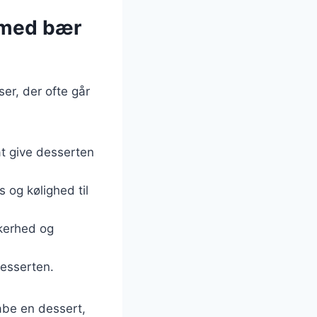
r med bær
er, der ofte går
at give desserten
s og kølighed til
kkerhed og
desserten.
abe en dessert,