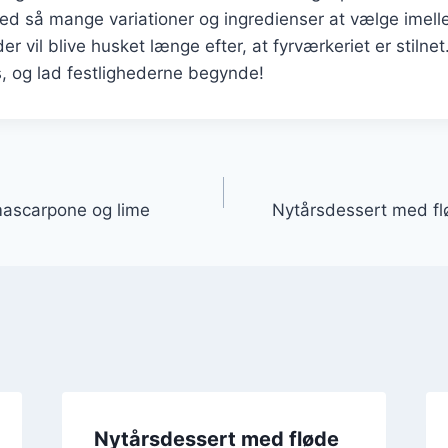
d så mange variationer og ingredienser at vælge imel
er vil blive husket længe efter, at fyrværkeriet er stilnet.
, og lad festlighederne begynde!
gation
ascarpone og lime
Nytårsdessert med f
Nytårsdessert med fløde