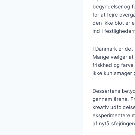
begyndelser og fe
for at fejre overg
den ikke blot er
ind i festligheder
I Danmark er det 
Mange vælger at i
friskhed og farve
ikke kun smager 
Dessertens betydni
gennem årene. Fra
kreativ udfoldel
eksperimentere me
af nytårsfejringen