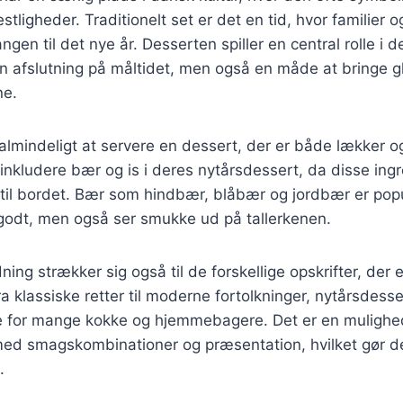
stligheder. Traditionelt set er det en tid, hvor familier
angen til det nye år. Desserten spiller en central rolle i d
 en afslutning på måltidet, men også en måde at bringe
ne.
almindeligt at servere en dessert, der er både lækker og 
nkludere bær og is i deres nytårsdessert, da disse ingre
 til bordet. Bær som hindbær, blåbær og jordbær er pop
godt, men også ser smukke ud på tallerkenen.
ng strækker sig også til de forskellige opskrifter, der e
 klassiske retter til moderne fortolkninger, nytårsdesse
se for mange kokke og hjemmebagere. Det er en mulighed
d smagskombinationer og præsentation, hvilket gør den 
.