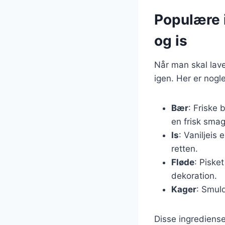
Populære 
og is
Når man skal lave
igen. Her er nogl
Bær
: Friske
en frisk smag
Is
: Vaniljeis 
retten.
Fløde
: Piske
dekoration.
Kager
: Smuld
Disse ingrediens