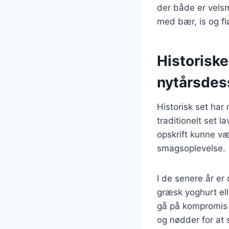
der både er vels
med bær, is og fl
Historiske
nytårsdes
Historisk set har
traditionelt set l
opskrift kunne v
smagsoplevelse.
I de senere år e
græsk yoghurt ell
gå på kompromis m
og nødder for at 