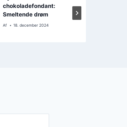
chokoladefondant:
og mou
Smeltende drøm
Af
15. 
Af
18. december 2024