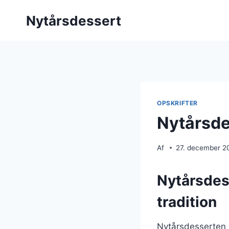
Fortsæt
Nytårsdessert
til
indhold
OPSKRIFTER
Nytårsde
Af
27. december 2
Nytårsdes
tradition
Nytårsdesserten h