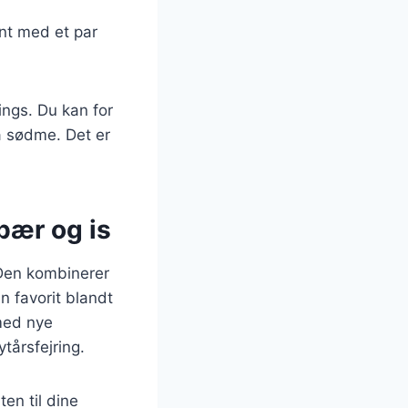
nt med et par
ngs. Du kan for
a sødme. Det er
bær og is
 Den kombinerer
n favorit blandt
med nye
tårsfejring.
en til dine