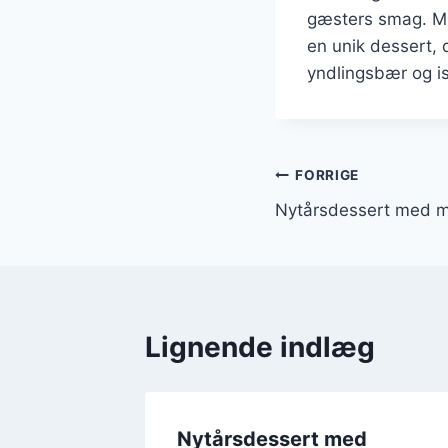
gæsters smag. Me
en unik dessert, d
yndlingsbær og is
Indlægsnavi
FORRIGE
Nytårsdessert med m
Lignende indlæg
d
Nytårsdessert med