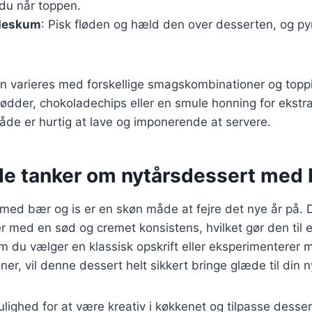
 du når toppen.
ødeskum
: Pisk fløden og hæld den over desserten, og py
n varieres med forskellige smagskombinationer og toppi
nødder, chokoladechips eller en smule honning for ekstr
åde er hurtig at lave og imponerende at servere.
de tanker om nytårsdessert med 
med bær og is er en skøn måde at fejre det nye år på.
er med en sød og cremet konsistens, hvilket gør den til e
 du vælger en klassisk opskrift eller eksperimenterer 
r, vil denne dessert helt sikkert bringe glæde til din ny
lighed for at være kreativ i køkkenet og tilpasse dessert