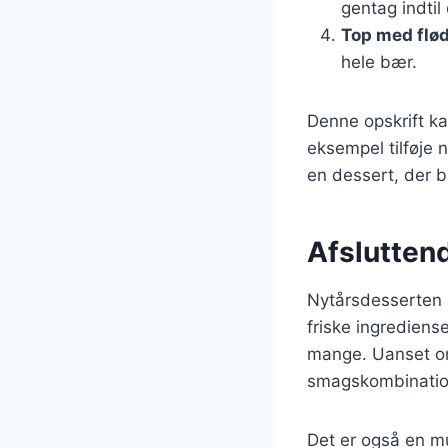
gentag indtil
Top med fl
hele bær.
Denne opskrift ka
eksempel tilføje 
en dessert, der b
Afslutten
Nytårsdesserten 
friske ingrediens
mange. Uanset om
smagskombinatione
Det er også en mu