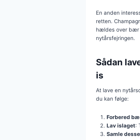
En anden interess
retten. Champagn
hældes over bær og
nytårsfejringen.
Sådan lav
is
At lave en nytårs
du kan følge:
Forbered bæ
Lav islaget
:
Samle desse