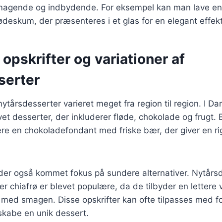
magende og indbydende. For eksempel kan man lave en 
ødeskum, der præsenteres i et glas for en elegant effekt
 opskrifter og variationer af
serter
 nytårsdesserter varieret meget fra region til region. I 
avet desserter, der inkluderer fløde, chokolade og frugt. 
ære en chokoladefondant med friske bær, der giver en r
r der også kommet fokus på sundere alternativer. Nytår
er chiafrø er blevet populære, da de tilbyder en lettere 
ed smagen. Disse opskrifter kan ofte tilpasses med for
skabe en unik dessert.