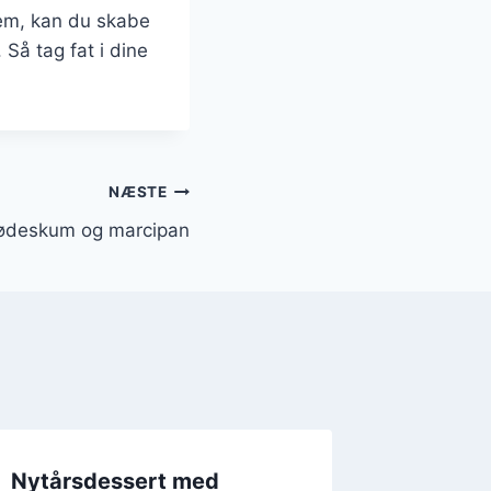
lem, kan du skabe
 Så tag fat i dine
NÆSTE
lødeskum og marcipan
Nytårsdessert med
Nytårs